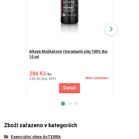
Alteya Muškátový (Geranium) olej 100% Bio
Alteya Rose 
10 ml
pelargonie 1
343 Kč
Ušetříte 68 
286 Kč
275 Kč
/
ks
/
ks
Není skladem
236 Kč
bez DPH
227 Kč
bez D
Detail
Zboží zařazeno v kategoriích
Esenciální oleje doTERRA