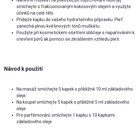
smíchejte s frakcionovaným kokosovým olejem a využijte
účinků na celé tělo.
Přidejte kapku do vašeho hydratačního přípravku. Pleť
zanechá plnou květinových tónů muškátu.
Použijte při kosmetickém ošetření obličeje s napařováním k
otevření pórů ak pomoci se zkrášlením vzhledu pleti.
Návod k použití
Na masáž smíchejte 5 kapek s přibližně 10 ml základového
oleje.
Na koupel smíchejte 5 kapek s přibližně 5 ml základového
oleje.
Pro parfémování, smíchejte 1 kapku s 10 kapkami
základového oleje.