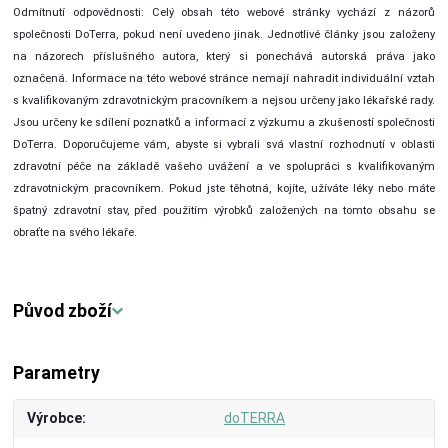
Odmítnutí odpovědnosti: Celý obsah této webové stránky vychází z názorů
společnosti DoTerra, pokud není uvedeno jinak. Jednotlivé články jsou založeny
na názorech příslušného autora, který si ponechává autorská práva jako
označená. Informace na této webové stránce nemají nahradit individuální vztah
s kvalifikovaným zdravotnickým pracovníkem a nejsou určeny jako lékařské rady.
Jsou určeny ke sdílení poznatků a informací z výzkumu a zkušeností společnosti
DoTerra. Doporučujeme vám, abyste si vybrali svá vlastní rozhodnutí v oblasti
zdravotní péče na základě vašeho uvážení a ve spolupráci s kvalifikovaným
zdravotnickým pracovníkem. Pokud jste těhotná, kojíte, užíváte léky nebo máte
špatný zdravotní stav, před použitím výrobků založených na tomto obsahu se
obraťte na svého lékaře.
Původ zboží
Parametry
Výrobce
doTERRA