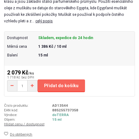
krásu a jsou základní stálicí parfumérského průmyslu. Použití esenciálního
oleje z muškátu se datuje do starověkého Egypta, kde Egypťané muškát
používali ke zkrášlení pokožky. Muškát se používal k podpoře čistého
vzhledu pleti a z...
celý popis
Dostupnost
Skladem, expedice do 24 hodin
Měrná cena
1 386 Kč / 10 ml
Balení
15 ml
2 079 Kč
/
ks
1 718 Kč
bez DPH
Přidat do košíku
Číslo produktu:
AD13544
EAN kód:
885255737358
Výrobce:
doTERRA
Objem:
15 ml
Hlídat cenu / dostupnost
Do oblíbených