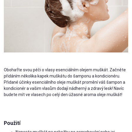
Obohaťte svou péči o vlasy esenciálním olejem muškát. Začněte
přidáním několika kapek muškátu do šamponu a kondicionéru.
Přidané účinky esenciálního oleje muškát promění váš šampon a
kondicionér a vašim vlasům dodají nádherný a zdravý lesk! Navíc
budete mít ve vlasech po celý den úžasné aroma oleje muškát!
Použití
Naneste muškát na pokožku po osprchování nebo jej