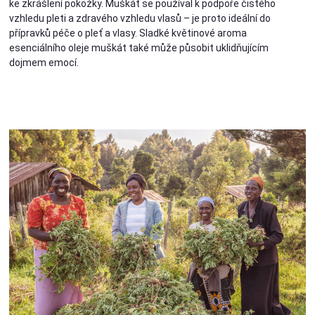
ke zkrášlení pokožky. Muškát se používal k podpoře čistého
vzhledu pleti a zdravého vzhledu vlasů – je proto ideální do
přípravků péče o pleť a vlasy. Sladké květinové aroma
esenciálního oleje muškát také může působit uklidňujícím
dojmem emocí.