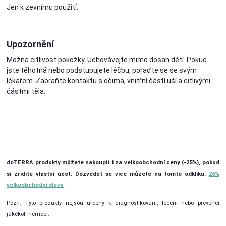
Jen k zevnímu použití.
Upozornění
Možná citlivost pokožky. Uchovávejte mimo dosah dětí. Pokud
jste těhotná nebo podstupujete léčbu, poraďte se se svým
lékařem. Zabraňte kontaktu s očima, vnitřní částí uší a citlivými
částmi těla.
doTERRA produkty můžete nakoupit i za velkoobchodní ceny (-25%), pokud
si zřídíte vlastní účet. Dozvědět se více můžete na tomto odkliku:
25%
velkoobchodní sleva
Pozn. Tyto produkty nejsou určeny k diagnostikování, léčení nebo prevenci
jakékoli nemoci.