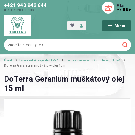
+421 948 942 644
0
ks
za
0 Kč
(Po–Pá 8:00–16:00)
Menu
Úvod
Esenciální oleje doTERRA
Jednotlivé esenciální oleje doTERA
DoTerra Geranium muškátový olej 15 ml
DoTerra Geranium muškátový olej
15 ml