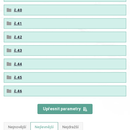
č.40
č.41
č.42
č.43
č.44
č.45
č.46
Upřesnit parametry
Nejnovější
Nejlevnější
Nejdražší