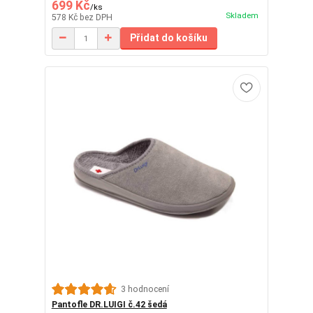
699 Kč
/
ks
Skladem
578 Kč
bez DPH
Přidat do košíku
3 hodnocení
Pantofle DR.LUIGI č.42 šedá