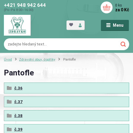
+421 948 942 644
0
ks
za
0 Kč
(Po–Pá 8:00–16:00)
Menu
Úvod
Zdravotní obuv, doplňky
Pantofle
Pantofle
č.36
č.37
č.38
č.39