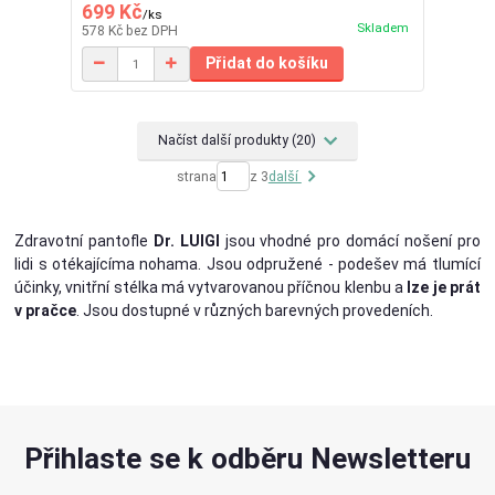
699 Kč
/
ks
Skladem
578 Kč
bez DPH
Přidat do košíku
Načíst další produkty (20)
strana
z 3
další
Zdravotní pantofle
Dr. LUIGI
jsou vhodné pro domácí nošení pro
lidi s otékajícíma nohama. Jsou odpružené - podešev má tlumící
účinky, vnitřní stélka má vytvarovanou příčnou klenbu a
lze je prát
v pračce
. Jsou dostupné v různých barevných provedeních.
Přihlaste se k odběru Newsletteru