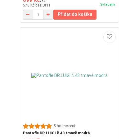
699 Kč
/
ks
Skladem
578 Kč
bez DPH
Přidat do košíku
5 hodnocení
Pantofle DR.LUIGI č.43 tmavě modrá