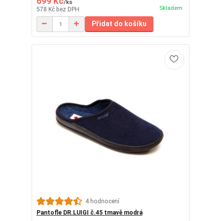
699 Kč
/
ks
Skladem
578 Kč
bez DPH
Přidat do košíku
4 hodnocení
Pantofle DR.LUIGI č.45 tmavě modrá