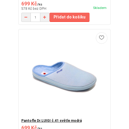
699 Kč
/
ks
Skladem
578 Kč
bez DPH
Přidat do košíku
Pantofle Dr.LUIGI č.41 světle modrá
699 Kč
/
ks