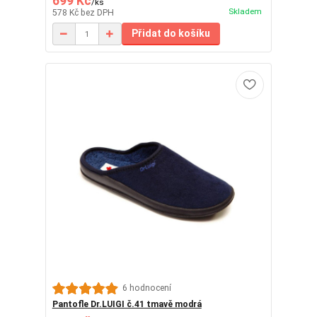
699 Kč
/
ks
Skladem
578 Kč
bez DPH
Přidat do košíku
6 hodnocení
Pantofle Dr.LUIGI č.41 tmavě modrá