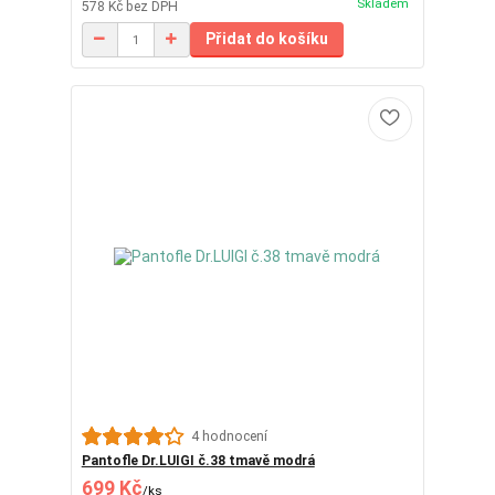
Skladem
578 Kč
bez DPH
Přidat do košíku
4 hodnocení
Pantofle Dr.LUIGI č.38 tmavě modrá
699 Kč
/
ks