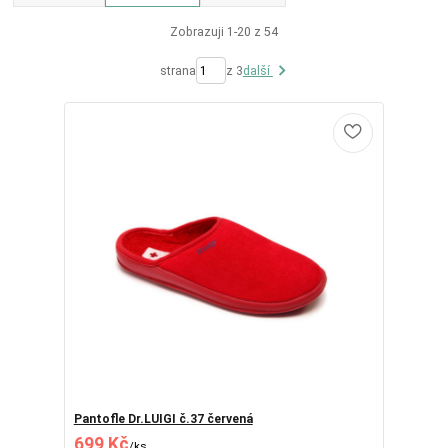
Zobrazuji 1-20 z 54
strana
z 3
další
Pantofle Dr.LUIGI č.37 červená
699 Kč
/
ks