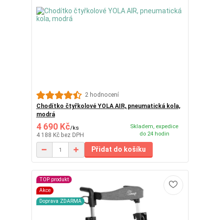
2 hodnocení
Chodítko čtyřkolové YOLA AIR, pneumatická kola,
modrá
4 690 Kč
Skladem, expedice
/
ks
do 24 hodin
4 188 Kč
bez DPH
Přidat do košíku
TOP produkt
Akce
Doprava ZDARMA