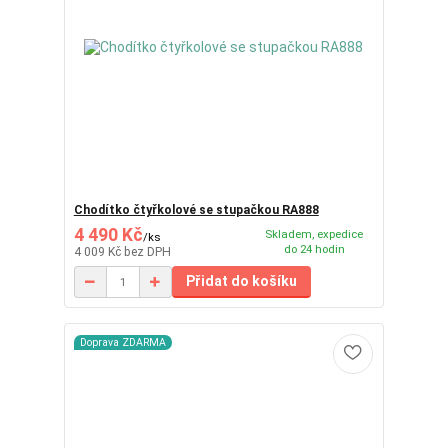
Chodítko čtyřkolové se stupačkou RA888
4 490 Kč
Skladem, expedice
/
ks
do 24 hodin
4 009 Kč
bez DPH
Přidat do košíku
Doprava ZDARMA