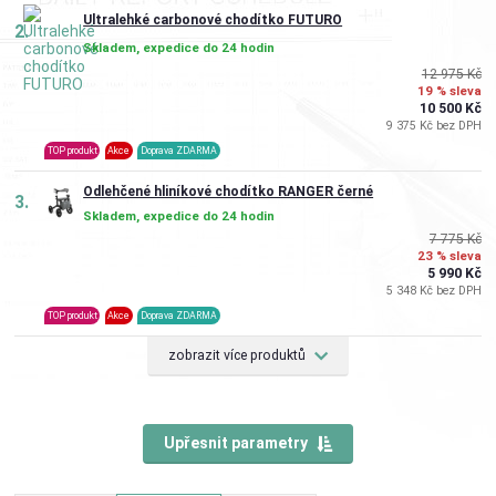
Ultralehké carbonové chodítko FUTURO
2.
Skladem, expedice do 24 hodin
12 975 Kč
19 % sleva
10 500 Kč
9 375 Kč bez DPH
TOP produkt
Akce
Doprava ZDARMA
Odlehčené hliníkové chodítko RANGER černé
3.
Skladem, expedice do 24 hodin
7 775 Kč
23 % sleva
5 990 Kč
5 348 Kč bez DPH
TOP produkt
Akce
Doprava ZDARMA
zobrazit více produktů
Upřesnit parametry