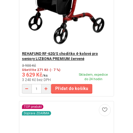
REHAFUND RF-620/S chodítko 4-kolové pro
seniory LIZBONA PREMIUM červené
3 900 Kč
Ušetříte 271 Kč
(- 7 %)
3 629 Kč
Skladem, expedice
/
ks
do 24 hodin
3 240 Kč
bez DPH
Přidat do košíku
TOP produkt
Doprava ZDARMA