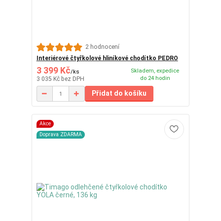
2 hodnocení
Interiérové ​​čtyřkolové hliníkové chodítko PEDRO
3 399 Kč
Skladem, expedice
/
ks
do 24 hodin
3 035 Kč
bez DPH
Přidat do košíku
Akce
Doprava ZDARMA