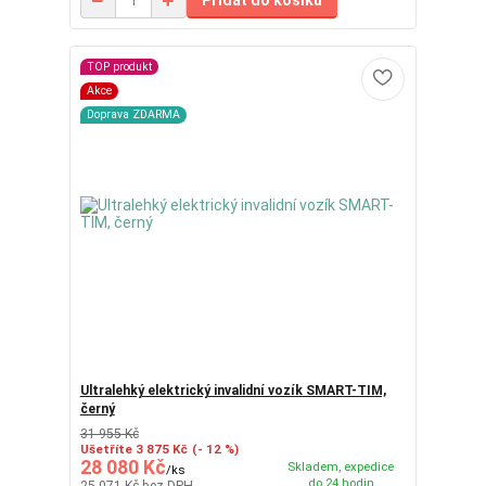
Přidat do košíku
TOP produkt
Akce
Doprava ZDARMA
Ultralehký elektrický invalidní vozík SMART-TIM,
černý
31 955 Kč
Ušetříte 3 875 Kč
(- 12 %)
28 080 Kč
Skladem, expedice
/
ks
do 24 hodin
25 071 Kč
bez DPH