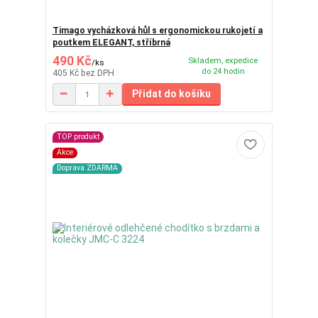
Timago vycházková hůl s ergonomickou rukojetí a
poutkem ELEGANT, stříbrná
490 Kč
Skladem, expedice
/
ks
do 24 hodin
405 Kč
bez DPH
Přidat do košíku
TOP produkt
Akce
Doprava ZDARMA