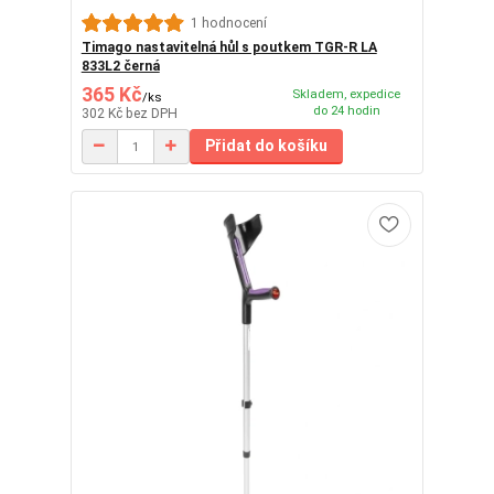
1 hodnocení
Timago nastavitelná hůl s poutkem TGR-R LA
833L2 černá
365 Kč
Skladem, expedice
/
ks
do 24 hodin
302 Kč
bez DPH
Přidat do košíku