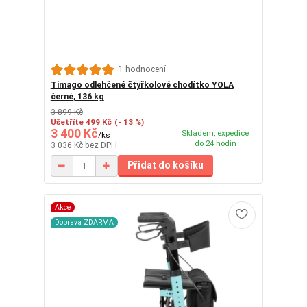
1 hodnocení
Timago odlehčené čtyřkolové chodítko YOLA
černé, 136 kg
3 899 Kč
Ušetříte 499 Kč
(- 13 %)
3 400 Kč
Skladem, expedice
/
ks
do 24 hodin
3 036 Kč
bez DPH
Přidat do košíku
Akce
Doprava ZDARMA