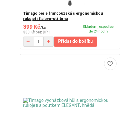
Timago berle francouzská s ergonomickou
rukojetí fialovo-stříbrná
399 Kč
Skladem, expedice
/
ks
do 24 hodin
330 Kč
bez DPH
Přidat do košíku