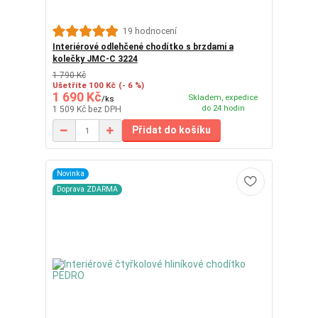
19 hodnocení
Interiérové ​​odlehčené chodítko s brzdami a
kolečky JMC-C 3224
1 790 Kč
Ušetříte 100 Kč
(- 6 %)
1 690 Kč
Skladem, expedice
/
ks
do 24 hodin
1 509 Kč
bez DPH
Přidat do košíku
Novinka
Doprava ZDARMA