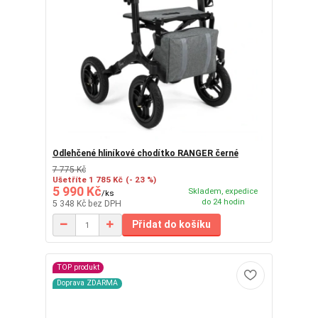
Odlehčené hliníkové chodítko RANGER černé
7 775 Kč
Ušetříte 1 785 Kč
(- 23 %)
5 990 Kč
Skladem, expedice
/
ks
do 24 hodin
5 348 Kč
bez DPH
Přidat do košíku
TOP produkt
Doprava ZDARMA