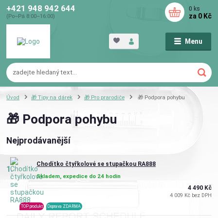
+421 948 942 644
0
ks
za
0 Kč
(Po–Pá 8:00–16:00)
Menu
Úvod
🎁 Tipy na dárek
🎁 Pro prarodiče
🎁 Podpora pohybu
🎁 Podpora pohybu
Nejprodávanější
Chodítko čtyřkolové se stupačkou RA888
1.
Skladem, expedice do 24 hodin
4 490 Kč
4 009 Kč bez DPH
TOP produkt
Doprava ZDARMA