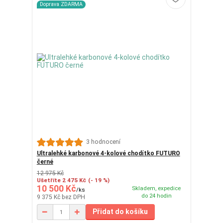
Doprava ZDARMA
3 hodnocení
Ultralehké karbonové 4-kolové chodítko FUTURO
černé
12 975 Kč
Ušetříte 2 475 Kč
(- 19 %)
10 500 Kč
Skladem, expedice
/
ks
do 24 hodin
9 375 Kč
bez DPH
Přidat do košíku