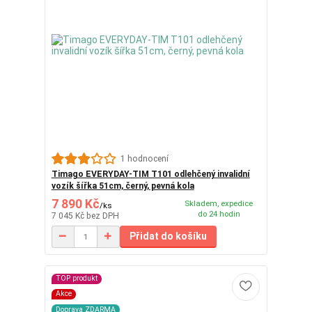
1 hodnocení
Timago EVERYDAY-TIM T101 odlehčený invalidní
vozík šířka 51cm, černý, pevná kola
7 890 Kč
Skladem, expedice
/
ks
do 24 hodin
7 045 Kč
bez DPH
Přidat do košíku
TOP produkt
Akce
Doprava ZDARMA