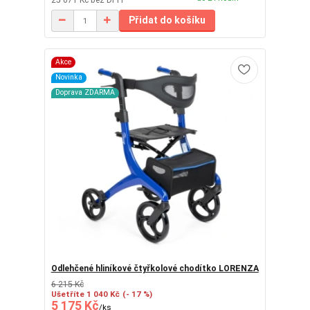
Přidat do košíku
Akce
Novinka
Doprava ZDARMA
Odlehčené hliníkové čtyřkolové chodítko LORENZA
6 215 Kč
Ušetříte 1 040 Kč
(- 17 %)
5 175 Kč
/
ks