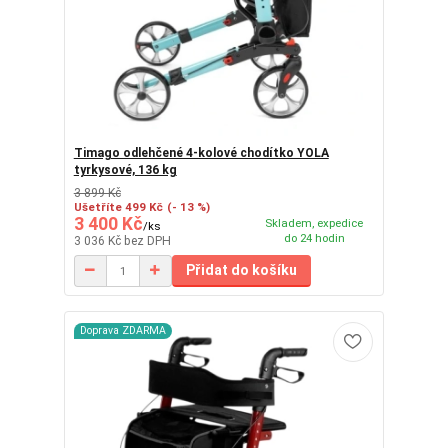
Timago odlehčené 4-kolové chodítko YOLA
tyrkysové, 136 kg
3 899 Kč
Ušetříte 499 Kč
(- 13 %)
3 400 Kč
Skladem, expedice
/
ks
do 24 hodin
3 036 Kč
bez DPH
Přidat do košíku
Doprava ZDARMA