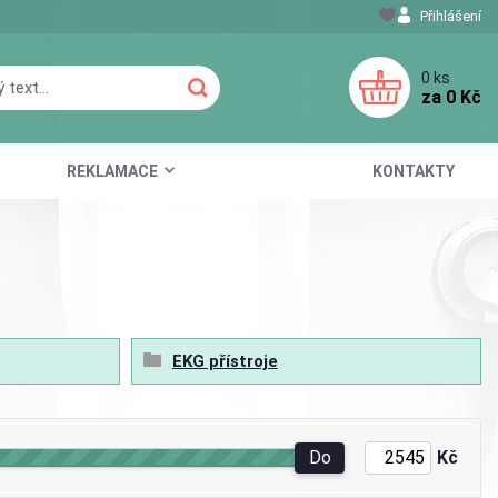
Přihlášení
0
ks
za
0 Kč
REKLAMACE
KONTAKTY
EKG přístroje
Do
Kč