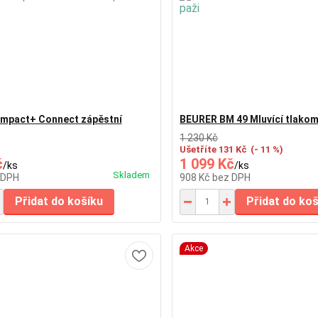
ompact+ Connect zápěstní
BEURER BM 49 Mluvící tlakom
1 230 Kč
Ušetříte 131 Kč
(- 11 %)
č
1 099 Kč
/
ks
/
ks
Skladem
 DPH
908 Kč
bez DPH
Přidat do košíku
Přidat do ko
Akce