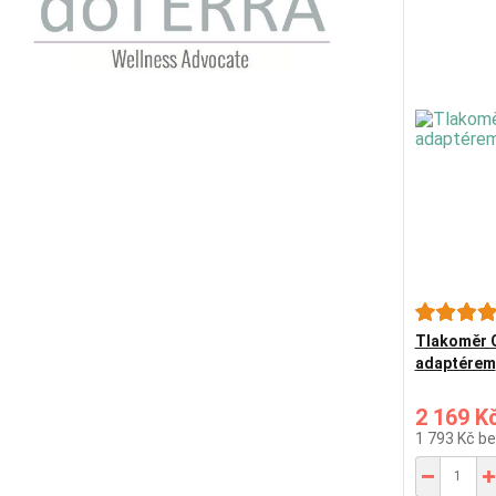
Tlakoměr 
adaptérem
2 169 K
1 793 Kč
be