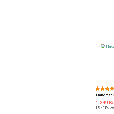
Tlakoměr 
1 299 K
1 074 Kč
be