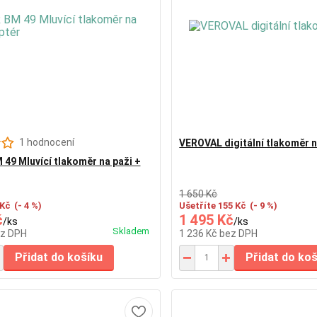
1 hodnocení
VEROVAL digitální tlakoměr n
49 Mluvící tlakoměr na paži +
1 650 Kč
 Kč
(- 4 %)
Ušetříte 155 Kč
(- 9 %)
č
1 495 Kč
/
ks
/
ks
Skladem
z DPH
1 236 Kč
bez DPH
Přidat do košíku
Přidat do ko