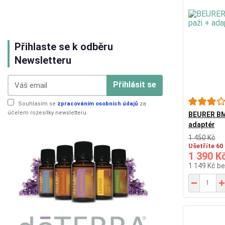
Přihlaste se k odběru
Newsletteru
Přihlásit se
Souhlasím se
zpracováním osobních údajů
za
účelem rozesílky newsletteru.
BEURER BM 
adaptér
1 450 Kč
Ušetříte 60
1 390 K
1 149 Kč
be