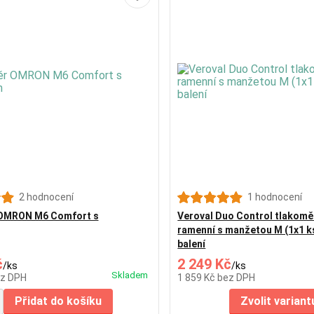
2 hodnocení
1 hodnocení
OMRON M6 Comfort s
Veroval Duo Control tlakoměr
ramenní s manžetou M (1x1 k
balení
č
2 249 Kč
/
ks
/
ks
Skladem
z DPH
1 859 Kč
bez DPH
Přidat do košíku
Zvolit variant