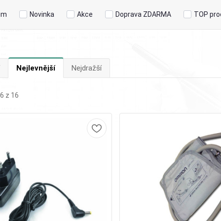
em
Novinka
Akce
Doprava ZDARMA
TOP pro
Nejlevnější
Nejdražší
6 z 16