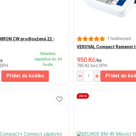
1 hodnocení
MRON CW prodloužená 22 -
VEROVAL Compact Ramenní t
Skladem,
950 Kč
expedice do 24
ks
/
ks
hodin
 DPH
785 Kč
bez DPH
Přidat do košíku
Přidat do ko
Akce