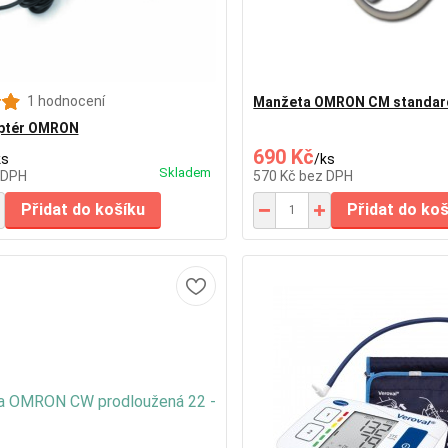
1 hodnocení
Manžeta OMRON CM standard
aptér OMRON
690 Kč
ks
/
ks
Skladem
 DPH
570 Kč
bez DPH
Přidat do košíku
Přidat do ko