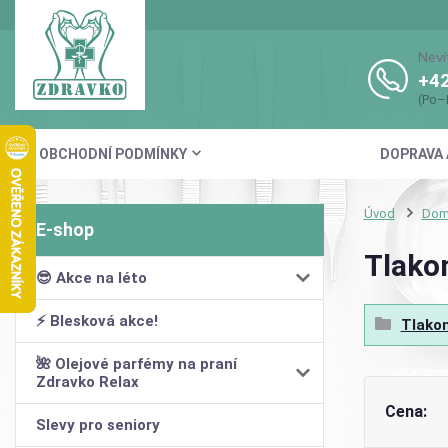
Neví
+42
(Po–
OBCHODNÍ PODMÍNKY
DOPRAVA 
Úvod
Domá
Tlako
😎 Akce na léto
⚡ Blesková akce!
Tlakom
🌺 Olejové parfémy na praní
Zdravko Relax
Cena:
Slevy pro seniory