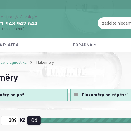
te si rady? Zavolejte.
1 948 942 644
Pá 8:00–16:00)
A PLATBA
PORADNA
cí diagnostika
Tlakoměry
měry
ěry na paži
Tlakoměry na zápěstí
Kč
Od