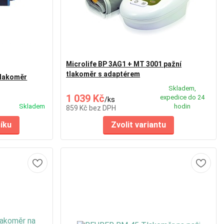
Microlife BP 3AG1 + MT 3001 pažní
tlakoměr s adaptérem
lakoměr
Skladem,
1 039 Kč
expedice do 24
/
ks
Skladem
hodin
859 Kč
bez DPH
šíku
Zvolit variantu