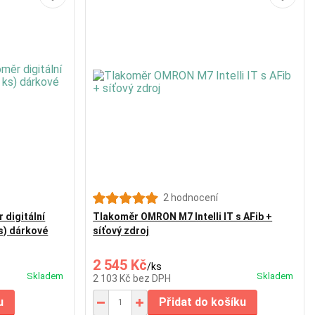
2 hodnocení
 digitální
Tlakoměr OMRON M7 Intelli IT s AFib +
s) dárkové
síťový zdroj
2 545 Kč
/
ks
Skladem
Skladem
2 103 Kč
bez DPH
u
Přidat do košíku