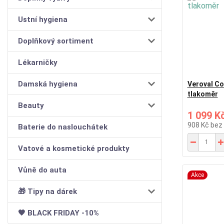
Ustní hygiena
Doplňkový sortiment
Lékarničky
Damská hygiena
Veroval C
tlakoměr
Beauty
1 099 K
908 Kč
bez
Baterie do naslouchátek
Vatové a kosmetické produkty
Vůně do auta
Akce
🎁 Tipy na dárek
🖤 BLACK FRIDAY -10%