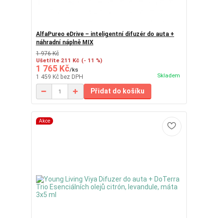
AlfaPureo eDrive – inteligentní difuzér do auta +
náhradní náplně MIX
1 976 Kč
Ušetříte 211 Kč
(- 11 %)
1 765 Kč
/
ks
Skladem
1 459 Kč
bez DPH
Přidat do košíku
Akce