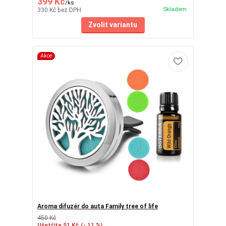
399 Kč
/
ks
Skladem
330 Kč
bez DPH
Zvolit variantu
Akce
Aroma difuzér do auta Family tree of life
450 Kč
Ušetříte 51 Kč
(- 11 %)