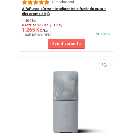
18 hodnocení
AlfaPureo eDrive – inteligentní difuzér do auta +
6ks aroma olejů
1 404 Kč
Ušetříte 139 Kč
(- 10 %)
1 265 Kč
/
ks
Skladem
1 045 Kč
bez DPH
Zvolit variantu