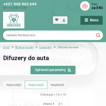
+421 948 942 644
0
ks
za
0 Kč
(Po–Pá 8:00–16:00)
Menu
Úvod
😎 Akce na léto
Cestování
Difuzery do auta
Difuzery do auta
Upřesnit parametry
Nejnovější
Nejlevnější
Nejdražší
Zobrazuji 1-10 z 10
strana
z 1