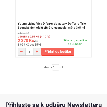
Young Living Viya Difuzer do auta + DoTerra Trio
Esenciálních olejů citrón, levandule, máta 3x5 ml
2 635 Kč
Ušetříte 265 Kč
(- 10 %)
2 370 Kč
Skladem, expedice
/
ks
do 24 hodin
1 959 Kč
bez DPH
Přidat do košíku
strana
z 1
Přihlaste se k odběru Newsletteru