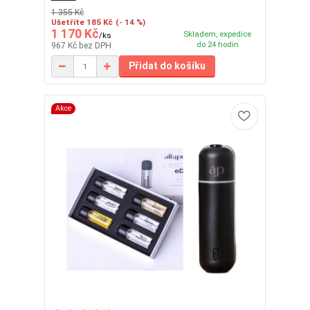
1 355 Kč
Ušetříte 185 Kč
(- 14 %)
1 170 Kč
Skladem, expedice
/
ks
do 24 hodin
967 Kč
bez DPH
Přidat do košíku
Akce