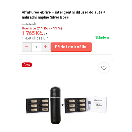
AlfaPureo eDrive – inteligentní difuzér do auta +
náhradní náplně Silver Boss
1 976 Kč
Ušetříte 211 Kč
(- 11 %)
1 765 Kč
/
ks
Skladem
1 459 Kč
bez DPH
Přidat do košíku
Akce