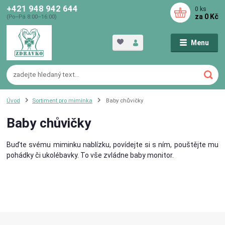
+421 948 942 644
0
ks
za
0 Kč
(Po–Pá 8:00–16:00)
Menu
Úvod
Sortiment pro miminka
Baby chůvičky
Baby chůvičky
Buďte svému miminku nablízku, povídejte si s ním, pouštějte mu
pohádky či ukolébavky. To vše zvládne baby monitor.