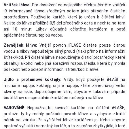
Vnitřek láhve:
Pro dosažení co nejlepšího efektu čistěte vnitřek
i9 informované láhve zředěným octem jako přírodním čistícím
prostředkem. Používejte kartáč, který je určen k čištění lahví.
Nalijte do láhve přibližně 0,5 dcl zředěného octa a nechte ho tam
asi 10 minut. Láhev důkladně očistěte kartáčem a poté
opláchněte čistou teplou vodou.
Zevnějšek láhve:
Vnější povrch iFLAŠE čistěte pouze čistou
vodou a nikdy nepouštějte silný proud (tlak) přímo na informační
štítek/kód. Při čištění láhve nepoužívejte čisticí prostředky, které
obsahují alkohol nebo jiná abrazivní rozpouštědla, která by mohla
poškodit nebo odlepit informační štítek/kód z láhve.
Jídlo a proteinové koktejly:
Vždy, když použijete iFLAŠI na
míchané nápoje, koktejly, či jiné nápoje, které zanechávají větší
skvrny na skle, doporučujeme vám, abyste v takovém případě
čistili láhev se speciálním kartáčem určeným na láhve.
VAROVÁNÍ!
Nepoužívejte kovové kartáče na čištění iFLAŠE,
protože ty by mohly poškodit povrch láhve a vy byste ztratili
nárok na záruku. Po vyčištění láhve kartáčem je třeba, abyste
opatrně vyčistili i samotný kartáč, a to zejména zbytky jídla, které