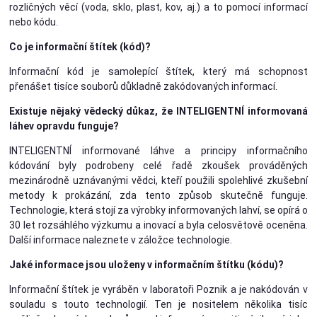
rozličných věcí (voda, sklo, plast, kov, aj.) a to pomocí informací
nebo kódu.
Co je informační štítek (kód)?
Informační kód je samolepící štítek, který má schopnost
přenášet tisíce souborů důkladně zakódovaných informací.
Existuje nějaký vědecký důkaz, že INTELIGENTNÍ informovaná
láhev opravdu funguje?
INTELIGENTNÍ informované láhve a principy informačního
kódování byly podrobeny celé řadě zkoušek prováděných
mezinárodně uznávanými vědci, kteří použili spolehlivé zkušební
metody k prokázání, zda tento způsob skutečně funguje.
Technologie, která stojí za výrobky informovaných lahví, se opírá o
30 let rozsáhlého výzkumu a inovací a byla celosvětově oceněna.
Další informace naleznete v záložce technologie.
Jaké informace jsou uloženy v informačním štítku (kódu)?
Informační štítek je vyráběn v laboratoři Poznik a je nakódován v
souladu s touto technologií. Ten je nositelem několika tisíc