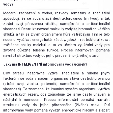
vody?
Moderní zacházení s vodou, rozvody, armatury a znečištění
způsobují, že se voda stává destrukturovanou (mrtvou), a tak
ztrácí svoji přirozenou vitalitu, samočistící a antibakteriální
vlastnosti. Destrukturované molekuly vody se hromadí do větších
shluků, a tak se živým organismem hůře vstřebávají. Tím je tělo
nuceno využívat energetické zásoby, jakož i restrukturalizovat
zvětšené shluky molekul, a to za účelem využívání vody pro
životně důležité tělesné funkce. Proces informování pomáhá
navrátit strukturu vody do jejího přirozeného (živého) stavu.
Jaký má INTELIGENTNÍ informovaná voda účinek?
Díky stresu, nesprávné výživě, znečištění a mnoha jiným
faktorům se voda v našem organismu stává destrukturovanou
(ztrácí svoji vitalitu, potenciál, samočistící a antibakteriální
vlastnosti). To znamená, že imunitní systém organismu využívá
energetických rezerv, což způsobuje, že jsme často unavení a
náchylní k nemocem. Proces informování pomáhá navrátit
strukturu vody do jejího přirozeného (živého) stavu. Pití
informované vody pomáhá vyvážit energetické hladiny a zlepšit