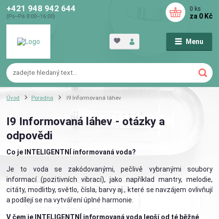
+421 948 942 644
0
ks
za
0 Kč
(Po–Pá 8:00–16:00)
Menu
Úvod
Poradna
I9 Informovaná láhev
I9 Informovaná láhev - otázky a
odpovědi
Co je INTELIGENTNÍ informovaná voda?
Je to voda se zakódovanými, pečlivě vybranými soubory
informací (pozitivních vibrací), jako například mantry, melodie,
citáty, modlitby, světlo, čísla, barvy aj., které se navzájem ovlivňují
a podílejí se na vytváření úplné harmonie.
V čem je INTELIGENTNÍ informovaná voda lepší od té běžné