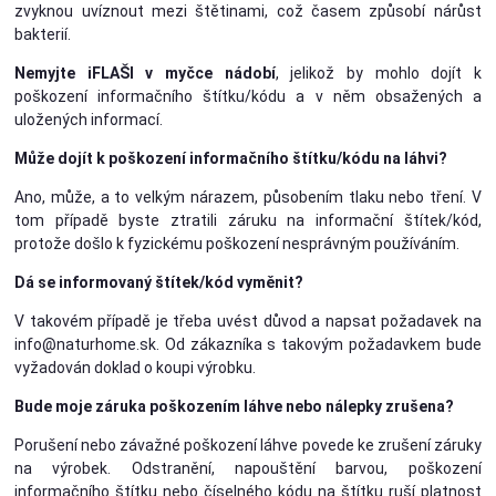
zvyknou uvíznout mezi štětinami, což časem způsobí nárůst
bakterií.
Nemyjte iFLAŠI v myčce nádobí
, jelikož by mohlo dojít k
poškození informačního štítku/kódu a v něm obsažených a
uložených informací.
Může dojít k poškození informačního štítku/kódu na láhvi?
Ano, může, a to velkým nárazem, působením tlaku nebo tření. V
tom případě byste ztratili záruku na informační štítek/kód,
protože došlo k fyzickému poškození nesprávným používáním.
Dá se informovaný štítek/kód vyměnit?
V takovém případě je třeba uvést důvod a napsat požadavek na
info@naturhome.sk. Od zákazníka s takovým požadavkem bude
vyžadován doklad o koupi výrobku.
Bude moje záruka poškozením láhve nebo nálepky zrušena?
Porušení nebo závažné poškození láhve povede ke zrušení záruky
na výrobek. Odstranění, napouštění barvou, poškození
informačního štítku nebo číselného kódu na štítku ruší platnost