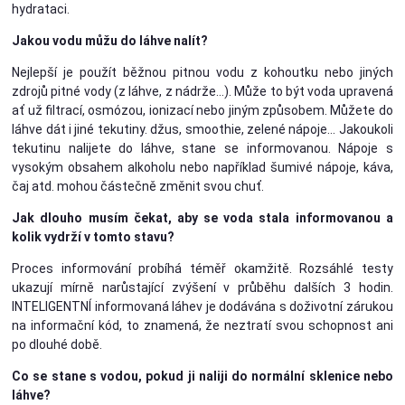
hydrataci.
Jakou vodu můžu do láhve nalít?
Nejlepší je použít běžnou pitnou vodu z kohoutku nebo jiných
zdrojů pitné vody (z láhve, z nádrže…). Může to být voda upravená
ať už filtrací, osmózou, ionizací nebo jiným způsobem. Můžete do
láhve dát i jiné tekutiny. džus, smoothie, zelené nápoje... Jakoukoli
tekutinu nalijete do láhve, stane se informovanou. Nápoje s
vysokým obsahem alkoholu nebo například šumivé nápoje, káva,
čaj atd. mohou částečně změnit svou chuť.
Jak dlouho musím čekat, aby se voda stala informovanou a
kolik vydrží v tomto stavu?
Proces informování probíhá téměř okamžitě. Rozsáhlé testy
ukazují mírně narůstající zvýšení v průběhu dalších 3 hodin.
INTELIGENTNÍ informovaná láhev je dodávána s doživotní zárukou
na informační kód, to znamená, že neztratí svou schopnost ani
po dlouhé době.
Co se stane s vodou, pokud ji naliji do normální sklenice nebo
láhve?