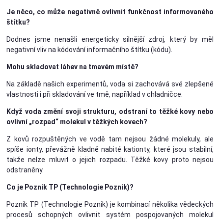
Je něco, co může negativně ovlivnit funkčnost informovaného
štítku?
Dodnes jsme nenašli energeticky silnější zdroj, který by měl
negativní vliv na kódování informačního štítku (kódu).
Mohu skladovat láhev na tmavém místě?
Na základě našich experimentů, voda si zachovává své zlepšené
vlastnosti i při skladování ve tmě, například v chladničce.
Když voda změní svoji strukturu, odstraní to těžké kovy nebo
ovlivní „rozpad“ molekul v těžkých kovech?
Z kovů rozpuštěných ve vodě tam nejsou žádné molekuly, ale
spíše ionty, převážně kladně nabité kationty, které jsou stabilní,
takže nelze mluvit o jejich rozpadu. Těžké kovy proto nejsou
odstraněny.
Co je Poznik TP (Technologie Poznik)?
Poznik TP (Technologie Poznik) je kombinací několika vědeckých
procesů schopných ovlivnit systém pospojovaných molekul