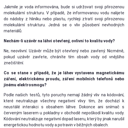
Jakmile je voda informována, bude si udržovat svoji přirozenou
molekulární strukturu. V případě, že informovanou vodu nalijete
do nádoby z hliníku nebo plastu, rychleji ztratí svoji přirozenou
molekulární strukturu. Jedná se o vliv působení nevhodných
materiálů.
Nechám-li uzávěr na láhvi otevřený, ovlivní to kvalitu vody?
Ne, neovlivní. Uzávěr může být otevřený nebo zavřený. Nicméně,
pokud uzávěr zavřete, chráníte tím obsah vody od vnějšího
znečištění.
Co se stane v případě, že je láhev vystavena magnetickému
záření, elektrickému proudu, záření mobilních telefonů nebo
jinému elektrosmogu?
Podle našich testů, tyto poruchy nemají žádný vliv na kódování,
které neutralizuje všechny negativní vlivy tím, že dochází k
neustálé interakci s obsahem láhve. Dokonce ani snímač s
červeným laserem u pokladny v obchodě nepoškodí kvalitu vody.
Kódování neutralizuje negativní dopad laseru, který by jinak narušil
energetickou hodnotu vody a potravin v běžných obalech.