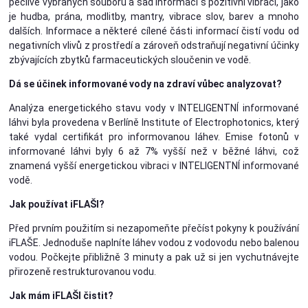
pečlivě vybraných souborů a sad informací s pozitivní vibrací, jako
je hudba, prána, modlitby, mantry, vibrace slov, barev a mnoho
dalších. Informace a některé cílené části informací čistí vodu od
negativních vlivů z prostředí a zároveň odstraňují negativní účinky
zbývajících zbytků farmaceutických sloučenin ve vodě.
Dá se účinek informované vody na zdraví vůbec analyzovat?
Analýza energetického stavu vody v INTELIGENTNÍ informované
láhvi byla provedena v Berlíně Institute of Electrophotonics, který
také vydal certifikát pro informovanou láhev. Emise fotonů v
informované láhvi byly 6 až 7% vyšší než v běžné láhvi, což
znamená vyšší energetickou vibraci v INTELIGENTNÍ informované
vodě.
Jak používat iFLAŠI?
Před prvním použitím si nezapomeňte přečíst pokyny k používání
iFLAŠE. Jednoduše naplníte láhev vodou z vodovodu nebo balenou
vodou. Počkejte přibližně 3 minuty a pak už si jen vychutnávejte
přirozeně restrukturovanou vodu.
Jak mám iFLAŠI čistit?