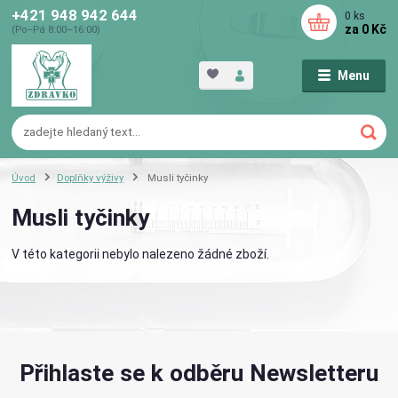
+421 948 942 644
0
ks
za
0 Kč
(Po–Pá 8:00–16:00)
Menu
Úvod
Doplňky výživy
Musli tyčinky
Musli tyčinky
V této kategorii nebylo nalezeno žádné zboží.
Přihlaste se k odběru Newsletteru