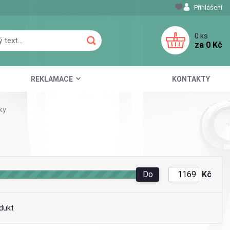
Přihlášení
0
ks
za
0 Kč
REKLAMACE
KONTAKTY
ky
Do
Kč
dukt