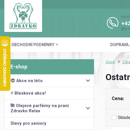
Neví
+42
(Po–
OBCHODNÍ PODMÍNKY
DOPRAVA 
Úvod
Zdr
Ostat
😎 Akce na léto
⚡ Blesková akce!
Cena:
🌺 Olejové parfémy na praní
Zdravko Relax
Sklad
Slevy pro seniory