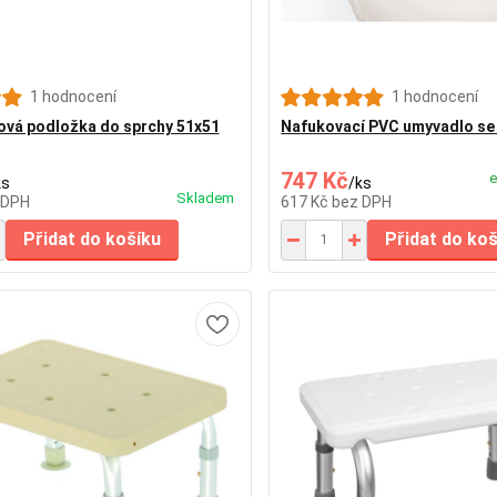
1 hodnocení
1 hodnocení
ová podložka do sprchy 51x51
Nafukovací PVC umyvadlo se
747 Kč
e
ks
/
ks
Skladem
 DPH
617 Kč
bez DPH
Přidat do košíku
Přidat do ko