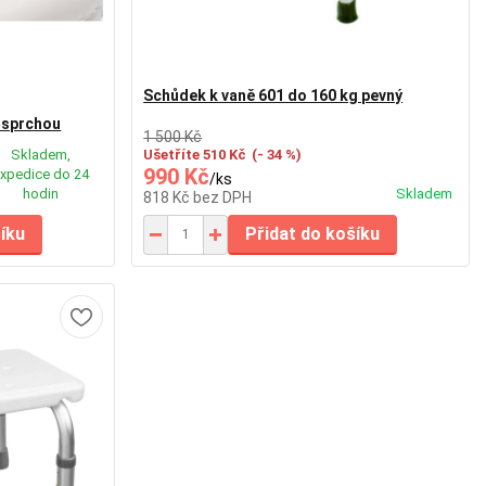
Schůdek k vaně 601 do 160 kg pevný
 sprchou
1 500 Kč
Skladem,
Ušetříte 510 Kč
(- 34 %)
990 Kč
xpedice do 24
/
ks
hodin
Skladem
818 Kč
bez DPH
šíku
Přidat do košíku