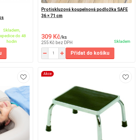
Protiskluzová koupelnová podložka SAFE
36 × 71 cm
ks
Skladem,
309 Kč
xpedice do 48
/
ks
hodin
Skladem
255 Kč
bez DPH
u
Přidat do košíku
Akce