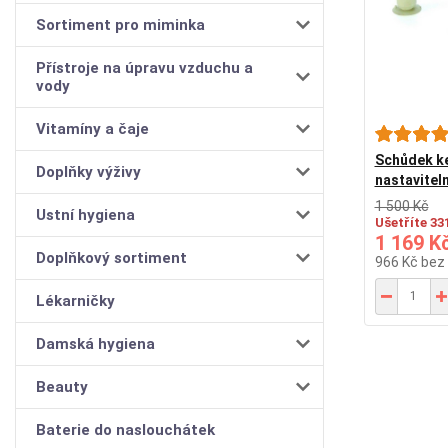
Sortiment pro miminka
Přístroje na úpravu vzduchu a
vody
Vitamíny a čaje
Schůdek ke
Doplňky výživy
nastavitel
1 500 Kč
Ustní hygiena
Ušetříte 33
1 169 K
Doplňkový sortiment
966 Kč
bez
Lékarničky
Damská hygiena
Beauty
Baterie do naslouchátek