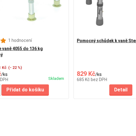
1 hodnocení
Pomocný schůdek k vaně Ste
 vaně 4055 do 136 kg
ný
1 Kč
(- 22 %)
č
829 Kč
/
ks
/
ks
Skladem
 DPH
685 Kč
bez DPH
Přidat do košíku
Detail