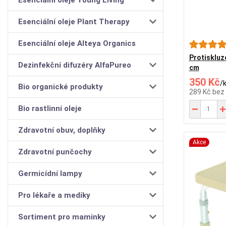
Esenciální oleje Plant Therapy
Esenciální oleje Alteya Organics
Protiskluz
Dezinfekční difuzéry AlfaPureo
cm
350 Kč
/
Bio organické produkty
289 Kč
bez
Bio rastlinní oleje
Zdravotní obuv, doplňky
Akce
Zdravotní punčochy
Germicídní lampy
Pro lékaře a mediky
Sortiment pro maminky