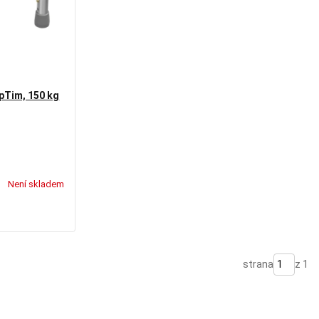
pTim, 150 kg
Není skladem
strana
z 1