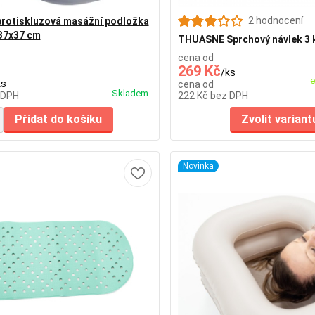
2 hodnocení
rotiskluzová masážní podložka
37x37 cm
THUASNE Sprchový návlek 3 
cena od
269 Kč
/
ks
e
ks
cena od
Skladem
 DPH
222 Kč
bez DPH
Přidat do košíku
Zvolit variant
Novinka