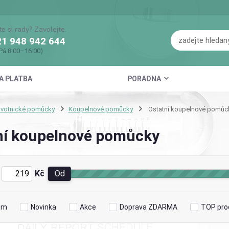
te si rady? Zavolejte.
1 948 942 644
Pá 8:00–16:00)
A PLATBA
PORADNA
avotnické pomůcky
Koupelnové pomůcky
Ostatní koupelnové pomůc
ní koupelnové pomůcky
Kč
Od
em
Novinka
Akce
Doprava ZDARMA
TOP pro