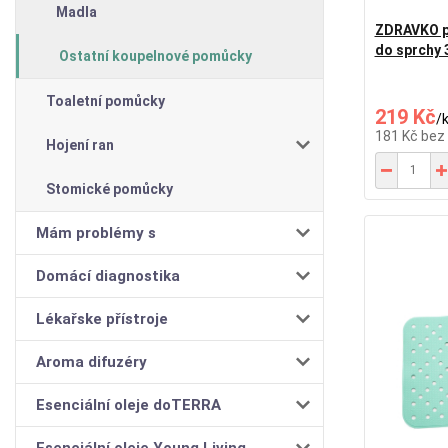
Madla
ZDRAVKO p
do sprchy 
Ostatní koupelnové pomůcky
Toaletní pomůcky
219 Kč
/
181 Kč
bez
Hojení ran
Stomické pomůcky
Mám problémy s
Domácí diagnostika
Lékařske přístroje
Aroma difuzéry
Esenciální oleje doTERRA
Esenciální oleje Young Living