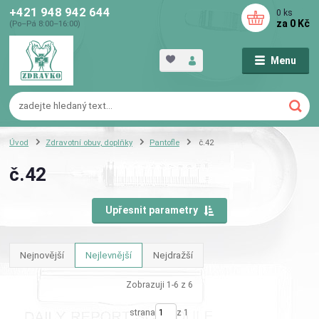
+421 948 942 644
0
ks
za
0 Kč
(Po–Pá 8:00–16:00)
Menu
Úvod
Zdravotní obuv, doplňky
Pantofle
č.42
č.42
Upřesnit parametry
Nejnovější
Nejlevnější
Nejdražší
Zobrazuji 1-6 z 6
strana
z 1