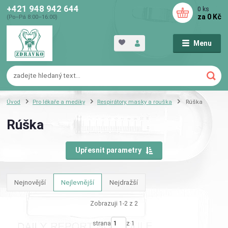
+421 948 942 644
0
ks
za
0 Kč
(Po–Pá 8:00–16:00)
Menu
Úvod
Pro lékaře a mediky
Respirátory, masky a rouška
Rúška
Rúška
Upřesnit parametry
Nejnovější
Nejlevnější
Nejdražší
Zobrazuji 1-2 z 2
strana
z 1