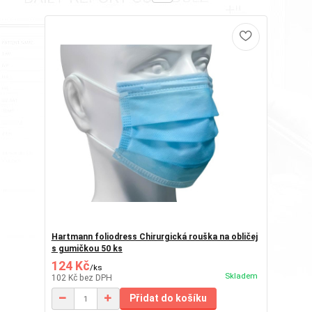
Hartmann foliodress Chirurgická rouška na obličej
s gumičkou 50 ks
124 Kč
/
ks
Skladem
102 Kč
bez DPH
Přidat do košíku