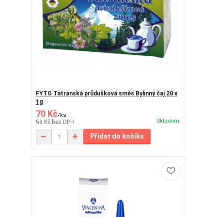
FYTO Tatranská průdušková směs Bylinný čaj 20 x
1g
70 Kč
/
ks
Skladem
58 Kč
bez DPH
Přidat do košíku