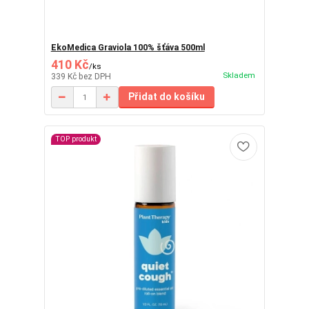
EkoMedica Graviola 100% šťáva 500ml
410 Kč
/
ks
Skladem
339 Kč
bez DPH
Přidat do košíku
TOP produkt