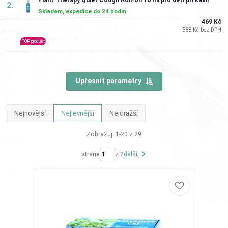
Plant Therapy Quiet Cough Roll-on 10 ml pro děti při kašli
2.
Skladem, expedice do 24 hodin
469 Kč
388 Kč bez DPH
TOP produkt
Upřesnit parametry
Nejnovější
Nejlevnější
Nejdražší
Zobrazuji 1-20 z 29
strana
z 2
další