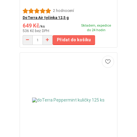
2 hodnocení
DoTerra Air tyčinka 12,5 g
649 Kč
Skladem, expedice
/
ks
do 24 hodin
536 Kč
bez DPH
Přidat do košíku