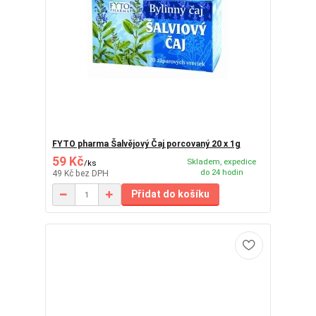
FYTO pharma Šalvějový Čaj porcovaný 20 x 1g
59 Kč
Skladem, expedice
/
ks
do 24 hodin
49 Kč
bez DPH
Přidat do košíku