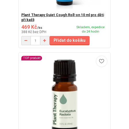
Plant Therapy Quiet Cough Roll-on 10 ml pro děti
při kašli
469 Kč
Skladem, expedice
/
ks
do 24 hodin
388 Kč
bez DPH
Přidat do košíku
TOP produkt