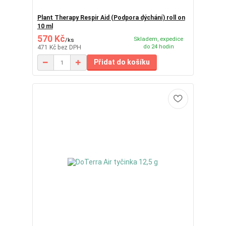
Plant Therapy Respir Aid (Podpora dýchání) roll on
10 ml
570 Kč
Skladem, expedice
/
ks
do 24 hodin
471 Kč
bez DPH
Přidat do košíku