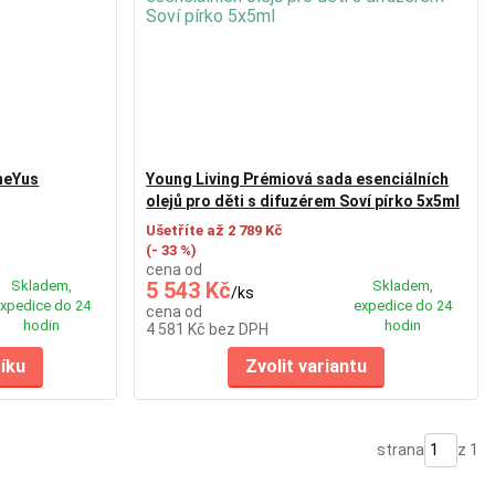
neYus
Young Living Prémiová sada esenciálních
olejů pro děti s difuzérem Soví pírko 5x5ml
Ušetříte až 2 789 Kč
(- 33 %)
cena od
Skladem,
5 543 Kč
Skladem,
/
ks
xpedice do 24
expedice do 24
cena od
hodin
hodin
4 581 Kč
bez DPH
šíku
Zvolit variantu
strana
z 1