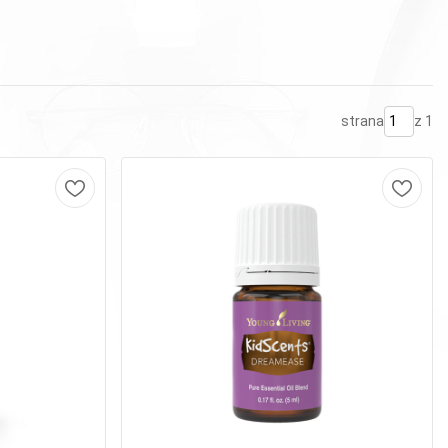
strana
z 1