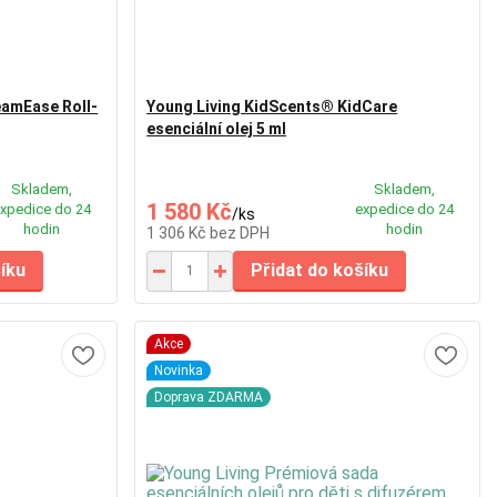
eamEase Roll-
Young Living KidScents® KidCare
esenciální olej 5 ml
Skladem,
Skladem,
1 580 Kč
xpedice do 24
expedice do 24
/
ks
hodin
hodin
1 306 Kč
bez DPH
šíku
Přidat do košíku
Akce
Novinka
Doprava ZDARMA