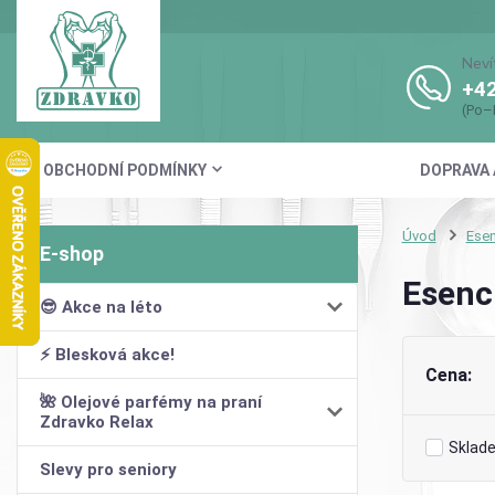
Neví
+42
(Po–
OBCHODNÍ PODMÍNKY
DOPRAVA 
Úvod
Esen
Esenci
😎 Akce na léto
⚡ Blesková akce!
Cena:
🌺 Olejové parfémy na praní
Zdravko Relax
Sklad
Slevy pro seniory