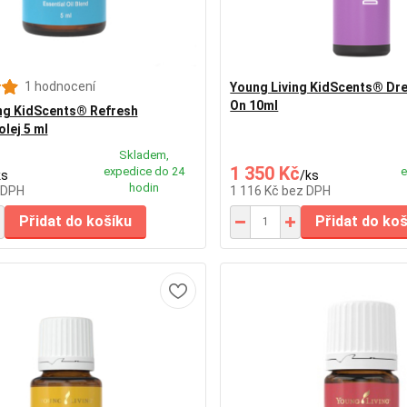
1 hodnocení
Young Living KidScents® Dr
On 10ml
ng KidScents® Refresh
olej 5 ml
Skladem,
1 350 Kč
expedice do 24
e
ks
/
ks
hodin
 DPH
1 116 Kč
bez DPH
Přidat do košíku
Přidat do ko