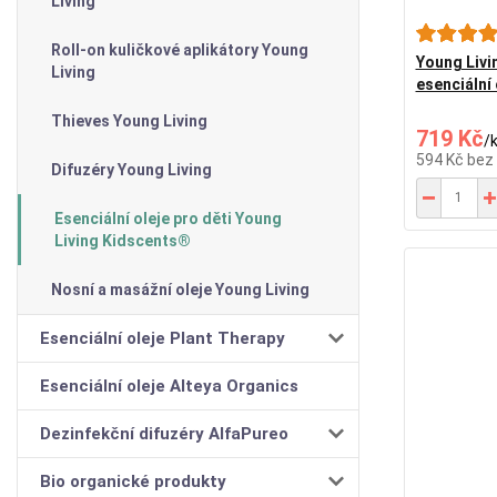
Living
Roll-on kuličkové aplikátory Young
Young Liv
Living
esenciální 
Thieves Young Living
719 Kč
/
594 Kč
bez
Difuzéry Young Living
Esenciální oleje pro děti Young
Living Kidscents®
Nosní a masážní oleje Young Living
Esenciální oleje Plant Therapy
Esenciální oleje Alteya Organics
Dezinfekční difuzéry AlfaPureo
Bio organické produkty