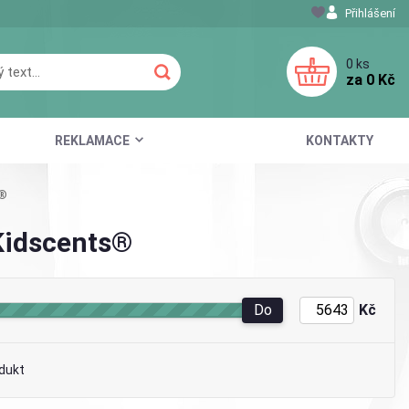
Přihlášení
0
ks
za
0 Kč
REKLAMACE
KONTAKTY
s®
 Kidscents®
Do
Kč
dukt