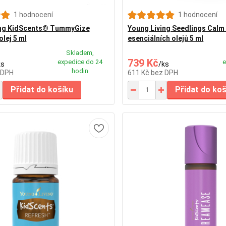
1 hodnocení
1 hodnocení
ing KidScents® TummyGize
Young Living Seedlings Cal
olej 5 ml
esenciálních olejů 5 ml
Skladem,
739 Kč
expedice do 24
e
ks
/
ks
hodin
 DPH
611 Kč
bez DPH
Přidat do košíku
Přidat do ko