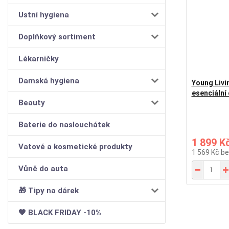
Ustní hygiena
Doplňkový sortiment
Lékarničky
Damská hygiena
Young Liv
esenciální 
Beauty
Baterie do naslouchátek
1 899 K
Vatové a kosmetické produkty
1 569 Kč
be
Vůně do auta
🎁 Tipy na dárek
🖤 BLACK FRIDAY -10%