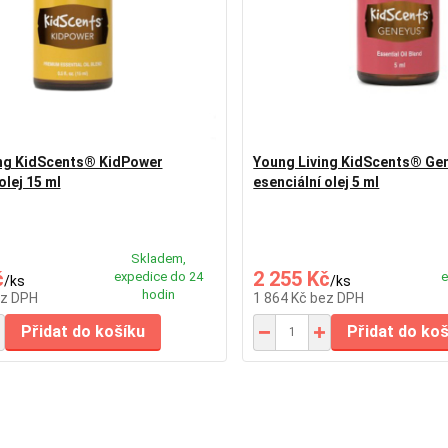
ing KidScents® KidPower
Young Living KidScents® Ge
olej 15 ml
esenciální olej 5 ml
Skladem,
č
2 255 Kč
expedice do 24
e
/
ks
/
ks
hodin
z DPH
1 864 Kč
bez DPH
Přidat do košíku
Přidat do ko