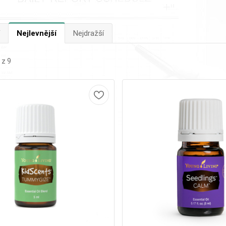
Nejlevnější
Nejdražší
 z 9