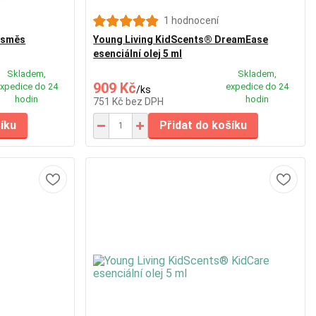
1 hodnocení
m směs
Young Living KidScents® DreamEase
esenciální olej 5 ml
Skladem,
Skladem,
909 Kč
xpedice do 24
expedice do 24
/
ks
hodin
hodin
751 Kč
bez DPH
šíku
Přidat do košíku