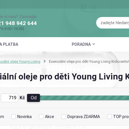
te si rady? Zavolejte.
1 948 942 644
Pá 8:00–16:00)
A PLATBA
PORADNA
ciální oleje Young Living
Esenciální oleje pro děti Young Living Kidscent
ální oleje pro děti Young Living
Kč
Od
em
Novinka
Akce
Doprava ZDARMA
TOP pro