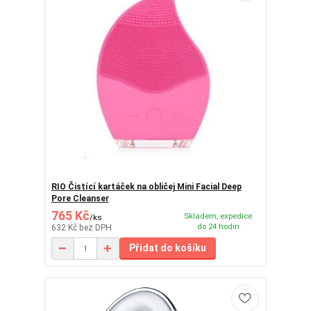
RIO Čistící kartáček na obličej Mini Facial Deep
Pore Cleanser
765 Kč
Skladem, expedice
/
ks
do 24 hodin
632 Kč
bez DPH
Přidat do košíku