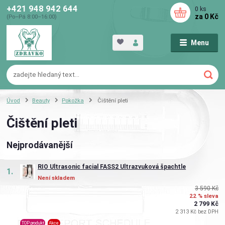
+421 948 942 644
0
ks
za
0 Kč
(Po–Pá 8:00–16:00)
Menu
Úvod
Beauty
Pokožka
Čištění pleti
Čištění pleti
Nejprodávanější
RIO Ultrasonic facial FASS2 Ultrazvuková špachtle
1.
Není skladem
3 590 Kč
22 % sleva
2 799 Kč
2 313 Kč bez DPH
TOP produkt
Akce