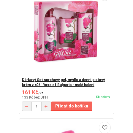
Dárkový Set sprchový gel, mýdlo a denní pleťový
krém z růží Rose of Bulgaria - malé balení
161 Kč
/
ks
Skladem
133 Kč
bez DPH
Přidat do košíku