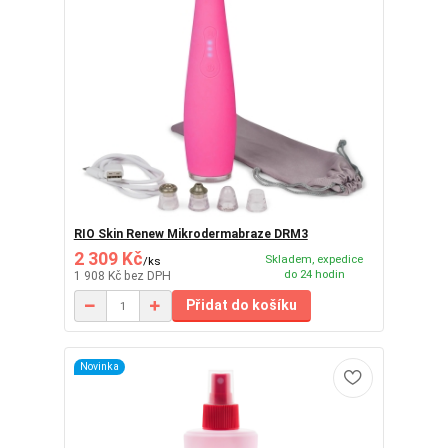
RIO Skin Renew Mikrodermabraze DRM3
2 309 Kč
Skladem, expedice
/
ks
do 24 hodin
1 908 Kč
bez DPH
Přidat do košíku
Novinka