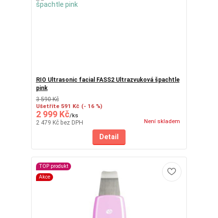
RIO Ultrasonic facial FASS2 Ultrazvuková špachtle
pink
3 590 Kč
Ušetříte 591 Kč
(- 16 %)
2 999 Kč
/
ks
Není skladem
2 479 Kč
bez DPH
Detail
TOP produkt
Akce