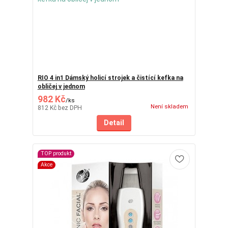
RIO 4 in1 Dámský holicí strojek a čistící kefka na
obličej v jednom
982 Kč
/
ks
Není skladem
812 Kč
bez DPH
Detail
TOP produkt
Akce