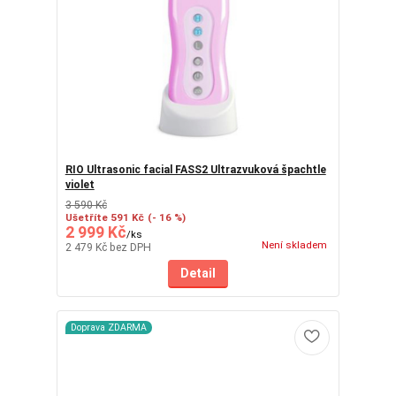
RIO Ultrasonic facial FASS2 Ultrazvuková špachtle
violet
3 590 Kč
Ušetříte 591 Kč
(- 16 %)
2 999 Kč
/
ks
Není skladem
2 479 Kč
bez DPH
Detail
Doprava ZDARMA