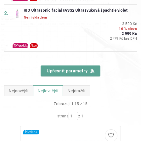
RIO Ultrasonic facial FASS2 Ultrazvuková špachtle violet
2.
Není skladem
3 590 Kč
16 % sleva
2 999 Kč
2 479 Kč bez DPH
TOP produkt
Akce
Upřesnit parametry
Nejnovější
Nejlevnější
Nejdražší
Zobrazuji 1-15 z 15
strana
z 1
Novinka