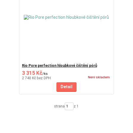
Rio Pore perfection hloubkové čištění pórů
3 315 Kč
/
ks
Není skladem
2 740 Kč
bez DPH
Detail
strana
z 1