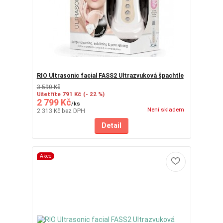
RIO Ultrasonic facial FASS2 Ultrazvuková špachtle
3 590 Kč
Ušetříte 791 Kč
(- 22 %)
2 799 Kč
/
ks
Není skladem
2 313 Kč
bez DPH
Detail
Akce