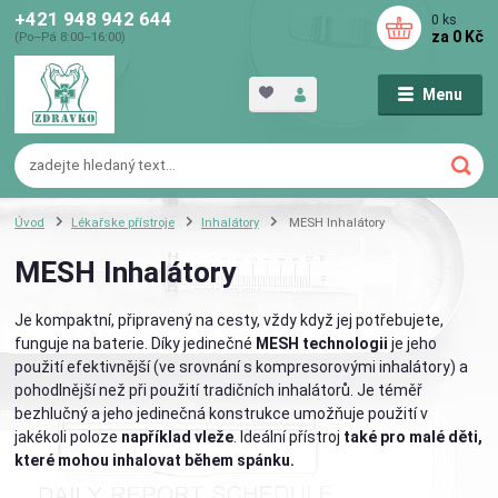
+421 948 942 644
0
ks
za
0 Kč
(Po–Pá 8:00–16:00)
Menu
Úvod
Lékařske přístroje
Inhalátory
MESH Inhalátory
MESH Inhalátory
Je kompaktní, připravený na cesty, vždy když jej potřebujete,
funguje na baterie. Díky jedinečné
MESH technologii
je jeho
použití efektivnější (ve srovnání s kompresorovými inhalátory) a
pohodlnější než při použití tradičních inhalátorů. Je téměř
bezhlučný a jeho jedinečná konstrukce umožňuje použití v
jakékoli poloze
například vleže
. Ideální přístroj
také pro malé děti,
které mohou inhalovat během spánku.