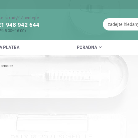
te si rady? Zavolejte.
1 948 942 644
Pá 8:00–16:00)
A PLATBA
PORADNA
lamace