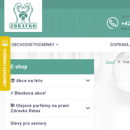
Neví
+42
(Po–
OBCHODNÍ PODMÍNKY
DOPRAVA 
Úvod
Rek
😎 Akce na léto
⚡ Blesková akce!
🌺 Olejové parfémy na praní
Zdravko Relax
Slevy pro seniory