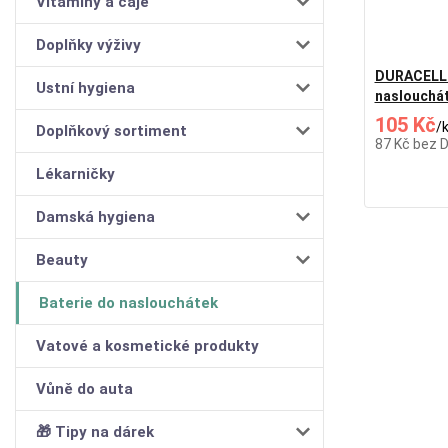
Vitamíny a čaje
Doplňky výživy
DURACELL 
Ustní hygiena
naslouchát
105 Kč
/
Doplňkový sortiment
87 Kč
bez 
Lékarničky
Damská hygiena
Beauty
Baterie do naslouchátek
Vatové a kosmetické produkty
Vůně do auta
🎁 Tipy na dárek