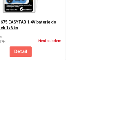
675 EASYTAB 1.4V baterie do
ek 1x6 ks
ks
Není skladem
DPH
Detail