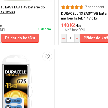
7 hodnocení
10 EASYTAB 1.4V baterie do
ek 1x6 ks
DURACELL 13 EASYTAB bater
naslouchátek 1,4V 6 ks
140 Kč
ks
/
ks
Skladem
 DPH
116 Kč
bez DPH
Přidat do košíku
Přidat do ko