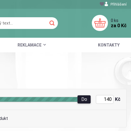
Přihlášení
0
ks
za
0 Kč
REKLAMACE
KONTAKTY
Do
Kč
dukt