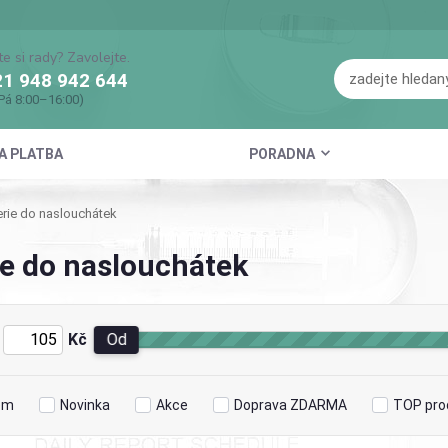
te si rady? Zavolejte.
1 948 942 644
Pá 8:00–16:00)
A PLATBA
PORADNA
rie do naslouchátek
ie do naslouchátek
Kč
Od
em
Novinka
Akce
Doprava ZDARMA
TOP pro