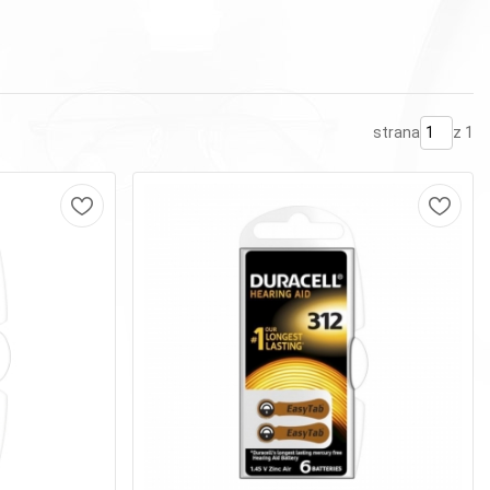
strana
z 1