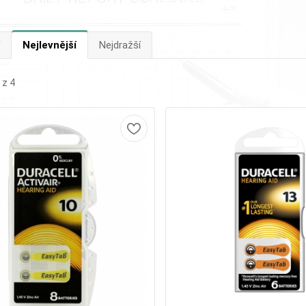
Nejlevnější
Nejdražší
 z 4