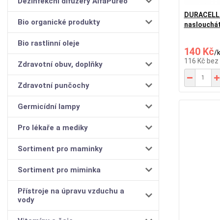
Dezinfekční difuzéry AlfaPureo
DURACELL 
Bio organické produkty
naslouchát
Bio rastlinní oleje
140 Kč
/
116 Kč
bez
Zdravotní obuv, doplňky
Zdravotní punčochy
Germicídní lampy
Pro lékaře a mediky
Sortiment pro maminky
Sortiment pro miminka
Přístroje na úpravu vzduchu a
vody