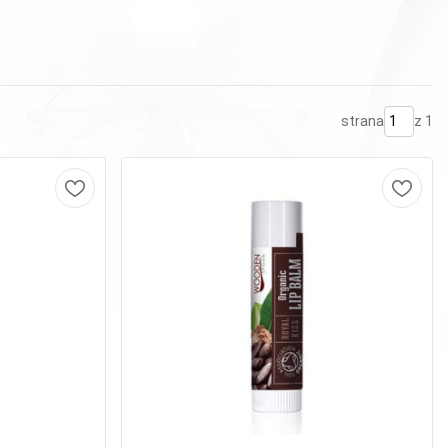
strana
z 1