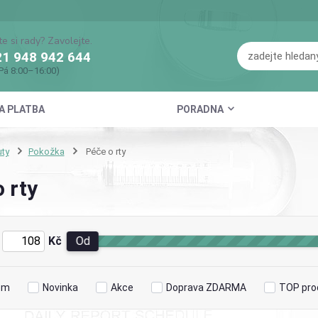
te si rady? Zavolejte.
1 948 942 644
Pá 8:00–16:00)
A PLATBA
PORADNA
ty
Pokožka
Péče o rty
 rty
Kč
Od
em
Novinka
Akce
Doprava ZDARMA
TOP pro