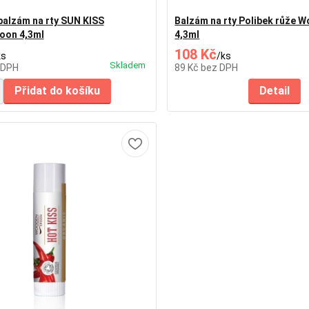
balzám na rty SUN KISS
Balzám na rty Polibek růže
on 4,3ml
4,3ml
108 Kč
ks
/
ks
Skladem
 DPH
89 Kč
bez DPH
Přidat do košíku
Detail