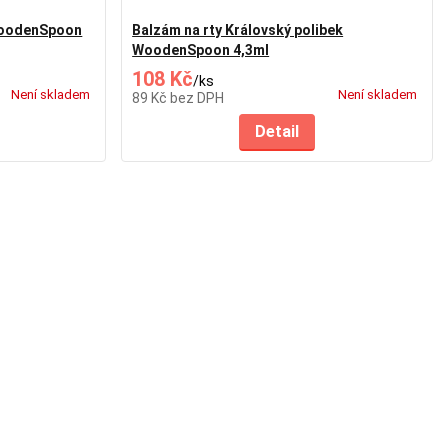
 WoodenSpoon
Balzám na rty Královský polibek
WoodenSpoon 4,3ml
108 Kč
/
ks
Není skladem
Není skladem
89 Kč
bez DPH
Detail