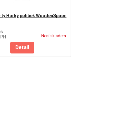
rty Horký polibek WoodenSpoon
ks
Není skladem
DPH
Detail