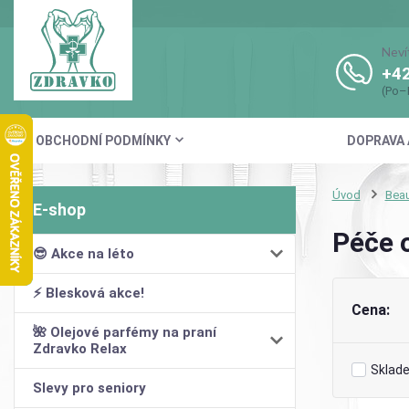
Neví
+42
(Po–
OBCHODNÍ PODMÍNKY
DOPRAVA 
Úvod
Beau
Péče o
😎 Akce na léto
⚡ Blesková akce!
Cena:
🌺 Olejové parfémy na praní
Zdravko Relax
Sklad
Slevy pro seniory