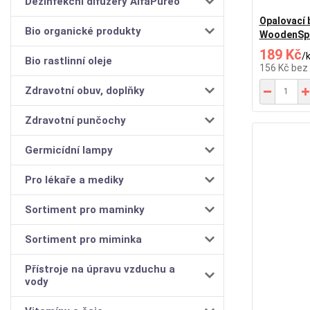
Dezinfekční difuzéry AlfaPureo
Opalovací 
Bio organické produkty
WoodenSpo
189 Kč
/
Bio rastlinní oleje
156 Kč
bez
Zdravotní obuv, doplňky
Zdravotní punčochy
Germicídní lampy
Pro lékaře a mediky
Sortiment pro maminky
Sortiment pro miminka
Přístroje na úpravu vzduchu a
vody