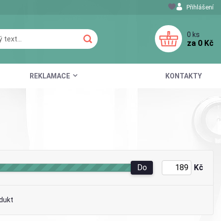
Přihlášení
0
ks
za
0 Kč
REKLAMACE
KONTAKTY
Do
Kč
dukt