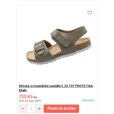
Dětské ortopedické sandály č.33 T97 PROTETIKA
khaki
725 Kč
/
ks
Skladem
599 Kč
bez DPH
Přidat do košíku