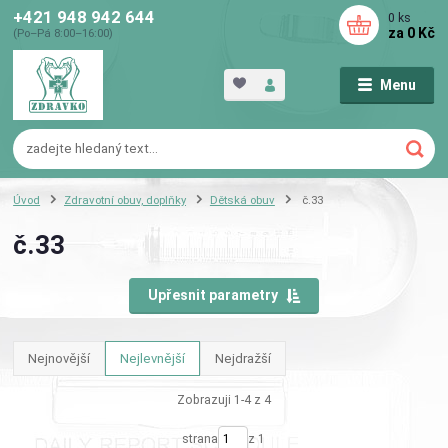
+421 948 942 644
0
ks
za
0 Kč
(Po–Pá 8:00–16:00)
Menu
Úvod
Zdravotní obuv, doplňky
Dětská obuv
č.33
č.33
Upřesnit parametry
Nejnovější
Nejlevnější
Nejdražší
Zobrazuji 1-4 z 4
strana
z 1