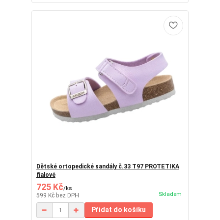
Dětské ortopedické sandály č.33 T97 PROTETIKA
fialové
725 Kč
/
ks
Skladem
599 Kč
bez DPH
Přidat do košíku