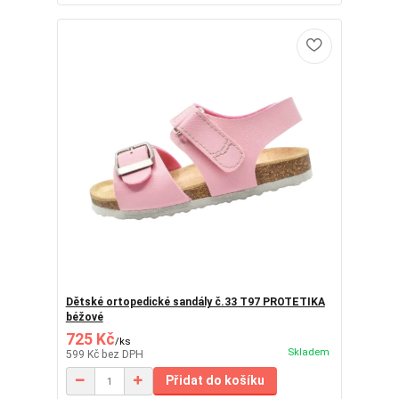
Dětské ortopedické sandály č.33 T97 PROTETIKA
béžové
725 Kč
/
ks
Skladem
599 Kč
bez DPH
Přidat do košíku