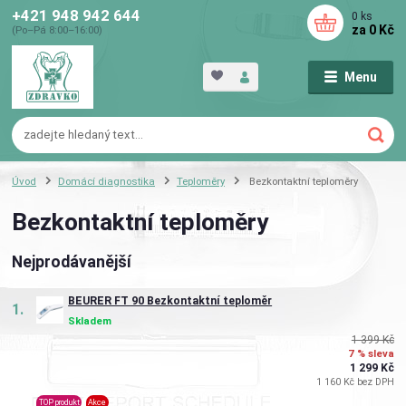
+421 948 942 644
0
ks
za
0 Kč
(Po–Pá 8:00–16:00)
Menu
Úvod
Domácí diagnostika
Teploměry
Bezkontaktní teploměry
Bezkontaktní teploměry
Nejprodávanější
BEURER FT 90 Bezkontaktní teploměr
1.
Skladem
1 399 Kč
7 % sleva
1 299 Kč
1 160 Kč bez DPH
TOP produkt
Akce