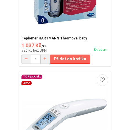
Teplomer HARTMANN Thermoval baby
1 037 Kč
/
ks
Skladem
926 Kč
bez DPH
Přidat do košíku
TOP produkt
Akce