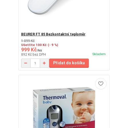
BEURER FT 85 Bezkontaktní teploměr
1 099 Kč
Ušetříte 100 Kč
(- 9 %)
999 Kč
/
ks
Skladem
892 Kč
bez DPH
Přidat do košíku