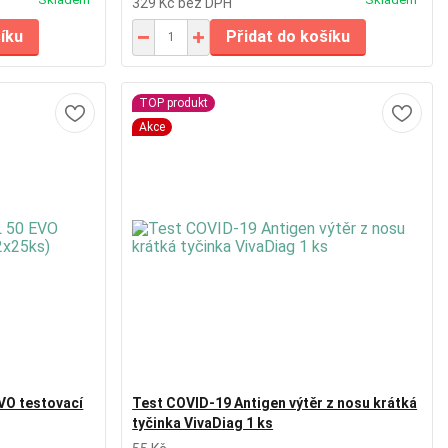
329 Kč
bez DPH
šíku
Přidat do košíku
TOP produkt
Akce
EVO testovací
Test COVID-19 Antigen výtěr z nosu krátká
tyčinka VivaDiag 1 ks