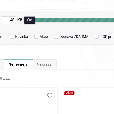
Kč
Od
em
Novinka
Akce
Doprava ZDARMA
TOP pro
Nejlevnější
Nejdražší
0 z 22
Akce