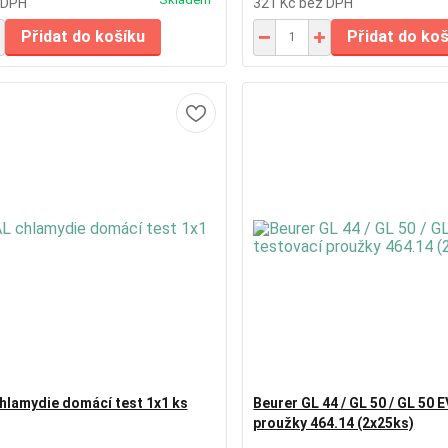
 DPH
321 Kč
bez DPH
Přidat do košíku
Přidat do ko
lamydie domácí test 1x1 ks
Beurer GL 44 / GL 50 / GL 50 
proužky 464.14 (2x25ks)