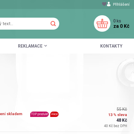
Přihlášení
0
ks
za
0 Kč
REKLAMACE
KONTAKTY
55 Kč
ení skladem
13 % sleva
TOP produkt
Akce
48 Kč
40 Kč bez DPH