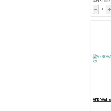
304 Kč
bez
VEROVAL ch