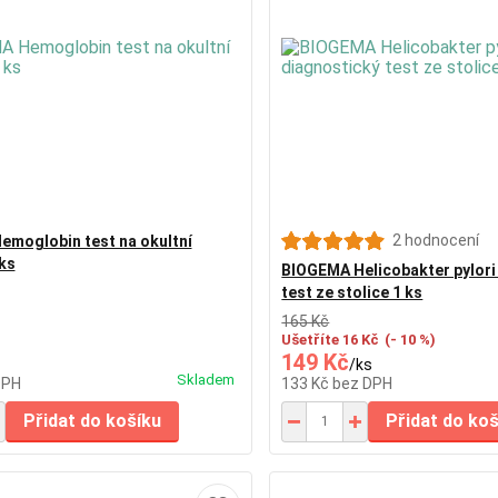
2 hodnocení
moglobin test na okultní
 ks
BIOGEMA Helicobakter pylori
test ze stolice 1 ks
165 Kč
Ušetříte 16 Kč
(- 10 %)
149 Kč
/
ks
Skladem
DPH
133 Kč
bez DPH
Přidat do košíku
Přidat do ko