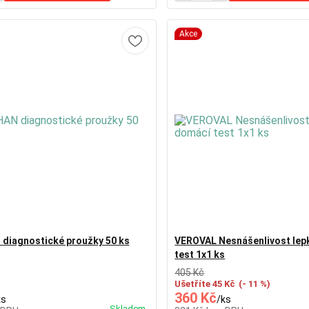
Akce
diagnostické proužky 50 ks
VEROVAL Nesnášenlivost lep
test 1x1 ks
405 Kč
Ušetříte 45 Kč
(- 11 %)
360 Kč
ks
/
ks
Skladem