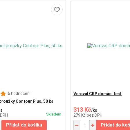
6 hodnocení
Veroval CRP domácí test
proužky Contour Plus, 50 ks
313 Kč
ks
/
ks
Skladem
 DPH
279 Kč
bez DPH
Přidat do košíku
Přidat do ko