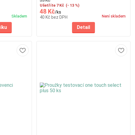
55 Kč
Ušetříte 7 Kč
(- 13 %)
48 Kč
/
ks
Skladem
Není skladem
40 Kč
bez DPH
šíku
Detail