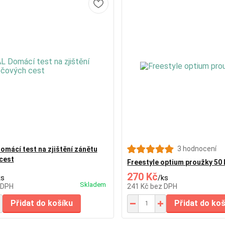
3 hodnocení
mácí test na zjištění zánětu
cest
Freestyle optium proužky 50 
270 Kč
ks
/
ks
Skladem
 DPH
241 Kč
bez DPH
Přidat do košíku
Přidat do ko