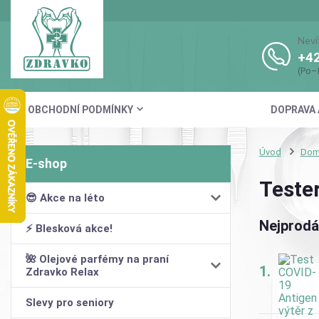
Neví
+42
(Po–
OBCHODNÍ PODMÍNKY
DOPRAVA 
Úvod
Domá
Teste
😎 Akce na léto
Nejprodá
⚡ Blesková akce!
🌺 Olejové parfémy na praní
1.
Zdravko Relax
Slevy pro seniory