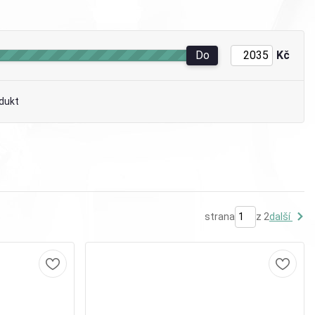
Do
Kč
dukt
strana
z 2
další