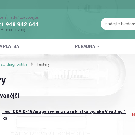
te si rady? Zavolejte.
1 948 942 644
Pá 8:00–16:00)
A PLATBA
PORADNA
cí diagnostika
Testery
ry
vanější
Test COVID-19 Antigen výtěr z nosu krátká tyčinka VivaDiag 1
N
ks