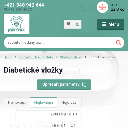
+421 948 942 644
0
ks
za
0 Kč
(Po–Pá 8:00–16:00)
Menu
Úvod
Zdravotní obuv, doplňky
Vložky a stélky
Diabetické vložky
Diabetické vložky
Upřesnit parametry
Nejnovější
Nejlevnější
Nejdražší
Zobrazuji 1-1 z 1
strana
z 1