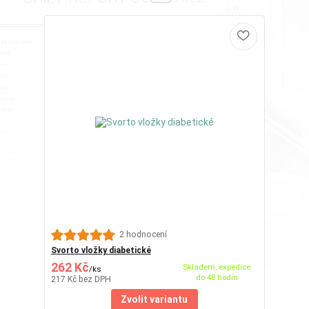
2 hodnocení
Svorto vložky diabetické
262 Kč
Skladem, expedice
/
ks
do 48 hodin
217 Kč
bez DPH
Zvolit variantu