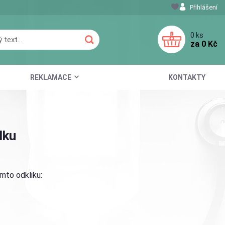
Přihlášení
0
ks
za
0 Kč
REKLAMACE
KONTAKTY
lku
mto odkliku: