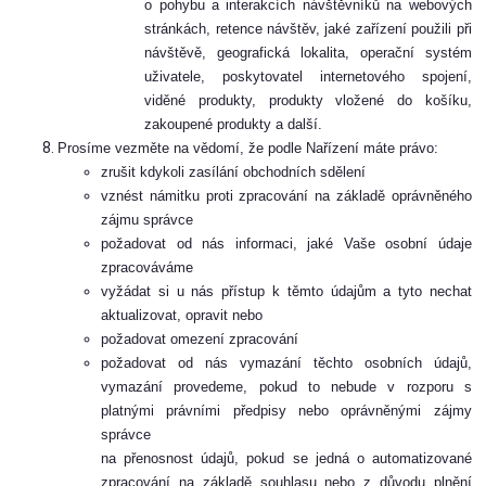
o pohybu a interakcích návštěvníků na webových
stránkách, retence návštěv, jaké zařízení použili při
návštěvě, geografická lokalita, operační systém
uživatele, poskytovatel internetového spojení,
viděné produkty, produkty vložené do košíku,
zakoupené produkty a další.
Prosíme vezměte na vědomí, že podle Nařízení máte právo:
zrušit kdykoli zasílání obchodních sdělení
vznést námitku proti zpracování na základě oprávněného
zájmu správce
požadovat od nás informaci, jaké Vaše osobní údaje
zpracováváme
vyžádat si u nás přístup k těmto údajům a tyto nechat
aktualizovat, opravit nebo
požadovat omezení zpracování
požadovat od nás vymazání těchto osobních údajů,
vymazání provedeme, pokud to nebude v rozporu s
platnými právními předpisy nebo oprávněnými zájmy
správce
na přenosnost údajů, pokud se jedná o automatizované
zpracování na základě souhlasu nebo z důvodu plnění