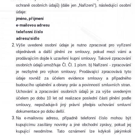
ochraně osobních údajů) (dále jen „Nařízení“), následující osobní
údaje:
jméno, příjmení
e-mailovou adresu
telefonní číslo
adresu/sídlo
Výše uvedené osobní údaje je nutno zpracovat pro vyřízení
objednávek a další plnění ze smlouvy, pokud mezi vámi a
prodávajícím dojde k uzavření kupní smlouvy. Takové zpracování
osobních údajů umožňuje Čl. Čl. 1 písm. b) Nařízení - zpracování
je nezbytné pro výkon smlouvy. Prodávající zpracovává tyto
údaje rovněž za účelem evidence smlouvy a případného
budoucího uplatnění a obrany práv a povinností smluvních stran.
Uchování a zpracování osobních údajů je za výše uvedeným
účelem po dobu 10 let od realizace poslední části plnění podle
smlouvy, nepožaduje-li jiný právní předpis uchování smluvní
dokumentace po dobu delší.
Na e-mailovou adresu, případně telefonní číslo mohou být
kupujícímu zasílány novinky a jiné obchodní zprávy, pokud jej
kupující neodmítne. Tato oznámení lze kdykoli jakýmkoli