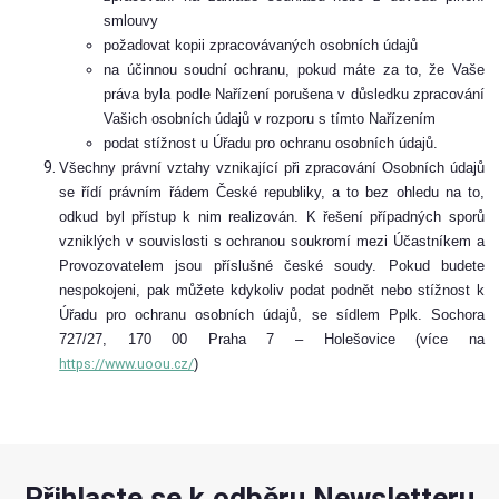
smlouvy
požadovat kopii zpracovávaných osobních údajů
na účinnou soudní ochranu, pokud máte za to, že Vaše
práva byla podle Nařízení porušena v důsledku zpracování
Vašich osobních údajů v rozporu s tímto Nařízením
podat stížnost u Úřadu pro ochranu osobních údajů.
Všechny právní vztahy vznikající při zpracování Osobních údajů
se řídí právním řádem České republiky, a to bez ohledu na to,
odkud byl přístup k nim realizován. K řešení případných sporů
vzniklých v souvislosti s ochranou soukromí mezi Účastníkem a
Provozovatelem jsou příslušné české soudy. Pokud budete
nespokojeni, pak můžete kdykoliv podat podnět nebo stížnost k
Úřadu pro ochranu osobních údajů, se sídlem Pplk. Sochora
727/27, 170 00 Praha 7 – Holešovice (více na
https://www.uoou.cz/
)
Přihlaste se k odběru Newsletteru