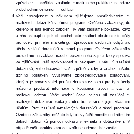
způsobem – například zasláním e-mailu nebo proklikem na odkaz
v obchodním oznámení – odhlásit.
Vaši spokojenost s nákupem zjišťujeme prostřednictvím e-
mailových dotazníků v rámci programu Ověřeno zákazníky, do
kterého je náš e-shop zapojen. Ty vám zasíláme pokaždé, když
u nás nakoupíte, pokud neodmítnete zasílání elektronické pošty
pro účely přímého marketingu. Zpracování osobních údajů pro
účely zaslání dotazníků v rámci programu Ověřeno zákazníky
provádíme na základě našeho oprávněného zájmu, který spočívá
ve zjišťování vaší spokojenosti s nákupem u nás. K zasílání
dotazníků, vyhodnocování vaší zpětné vazby a analýz našeho
tržního postavení využíváme zprostředkovatele zpracování,
kterým je provozovatel portálu Heureka.cz tomu pro tyto účely
můžeme předávat informace o koupeném zboží a vaši e-
mailovou adresu. Vaše osobní údaje nejsou při zasílání e-
mailových dotazníků předány žádné třetí straně k jejím vlastním
účelům. Proti zasílání e-mailových dotazníků v rámci programu
Ověřeno zákazníky můžete kdykoli vyjádřit námitku odmítnutím
dalších dotazníků pomocí odkazu v e-mailu s dotazníkem. V
případě vaší námitky vám dotazník nebudeme dále zasílat.