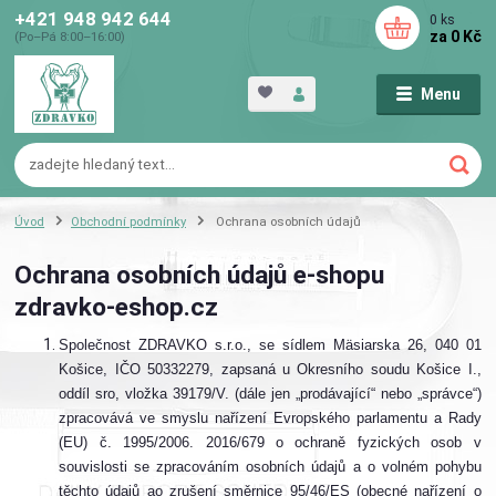
+421 948 942 644
0
ks
za
0 Kč
(Po–Pá 8:00–16:00)
Menu
Úvod
Obchodní podmínky
Ochrana osobních údajů
Ochrana osobních údajů e-shopu
zdravko-eshop.cz
Společnost ZDRAVKO s.r.o., se sídlem Mäsiarska 26, 040 01
Košice, IČO 50332279, zapsaná u Okresního soudu Košice I.,
oddíl sro, vložka 39179/V. (dále jen „prodávající“ nebo „správce“)
zpracovává ve smyslu nařízení Evropského parlamentu a Rady
(EU) č. 1995/2006. 2016/679 o ochraně fyzických osob v
souvislosti se zpracováním osobních údajů a o volném pohybu
těchto údajů ao zrušení směrnice 95/46/ES (obecné nařízení o