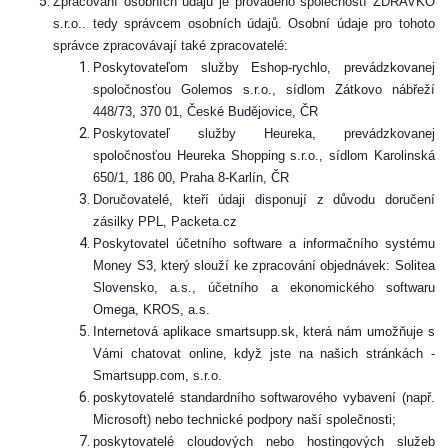
Zpracování osobních údajů je prováděno společností ZDRAVKO
s.r.o.. tedy správcem osobních údajů. Osobní údaje pro tohoto
správce zpracovávají také zpracovatelé:
Poskytovateľom služby Eshop-rychlo, prevádzkovanej
spoločnosťou Golemos s.r.o., sídlom Zátkovo nábřeží
448/73, 370 01, České Budějovice, ČR
Poskytovateľ služby Heureka, prevádzkovanej
spoločnosťou Heureka Shopping s.r.o., sídlom Karolinská
650/1, 186 00, Praha 8-Karlín, ČR
Doručovatelé, kteří údaji disponují z důvodu doručení
zásilky PPL, Packeta.cz
Poskytovatel účetního software a informačního systému
Money S3, který slouží ke zpracování objednávek: Solitea
Slovensko, a.s., účetního a ekonomického softwaru
Omega, KROS, a.s.
Internetová aplikace smartsupp.sk, která nám umožňuje s
Vámi chatovat online, když jste na našich stránkách -
Smartsupp.com, s.r.o.
poskytovatelé standardního softwarového vybavení (např.
Microsoft) nebo technické podpory naší společnosti;
poskytovatelé cloudových nebo hostingových služeb