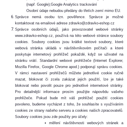
(např. Google);Google Analytics trackování
Osobní údaje nebudou předány do třetích zemí mimo EU.
Správce nemá osobu tzn. pověřence. Správce je možné
kontaktovat na emailové adrese zdravko@zdravko-eshop.cz
Správce osobních údajů, jako provozovatel webové stránky
www.zdravko-eshop.cz, používá na této webové stránce soubory
cookies. Soubory cookies jsou krátké textové soubory, které
webová stránka ukládá v návštěvníkovém počítači a které
poskytuje internetový prohlížeč pokaždé, když se uživatel na
stránku vrátí. Standardní webové prohlížeče (Internet Explorer,
Mozilla Firefox, Google Chrome apod.) podporují správu cookies.
V rámci nastavení prohlížečů můžete jednotlivé cookie ručně
mazat, blokovat či zcela zakázat jejich použití, lze je také
blokovat nebo povolit pouze pro jednotlivé internetové stránky.
Pro detailnější informace prosím použijte nápovědu vašeho
prohlížeče. Pokud bude mít váš prohlížeč použití cookies
povoleno, budeme vycházet z toho, že souhlasíte s využíváním
cookies ze strany našeho serveru a cookies našich zpracovatelů.
Soubory cookies jsou zde použity pro účely:
měření návštěvnosti webových stránek a