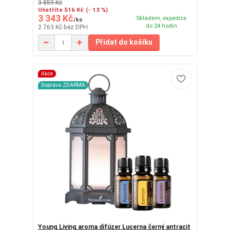
3 859 Kč
Ušetříte 516 Kč
(- 13 %)
3 343 Kč
Skladem, expedice
/
ks
do 24 hodin
2 763 Kč
bez DPH
Přidat do košíku
Akce
Doprava ZDARMA
Young Living aroma difúzer Lucerna černý antracit