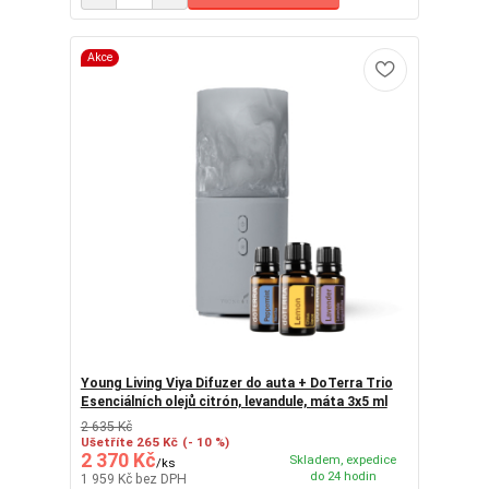
Akce
Young Living Viya Difuzer do auta + DoTerra Trio
Esenciálních olejů citrón, levandule, máta 3x5 ml
2 635 Kč
Ušetříte 265 Kč
(- 10 %)
2 370 Kč
Skladem, expedice
/
ks
do 24 hodin
1 959 Kč
bez DPH