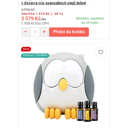
+ Doterra trio esenciálních olejů 3x5ml
4 995 Kč
Ušetříte 1 416 Kč
(- 28 %)
3 579 Kč
Skladem, expedice
/
ks
do 24 hodin
2 958 Kč
bez DPH
Přidat do košíku
Akce
Doprava ZDARMA