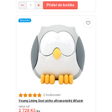
Přidat do košíku
Novinka
2 hodnocení
Young Living Soví pírko ultrasonický difuzér
cena od
2 728 Kč
/
ks