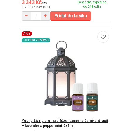
3 343 Kč
Skladem, expedice
/
ks
do 24 hodin
2 763 Kč
bez DPH
Přidat do košíku
Akce
Doprava ZDARMA
Young Living aroma difúzer Lucerna černý antracit
+ lavender a peppermint 2x5ml