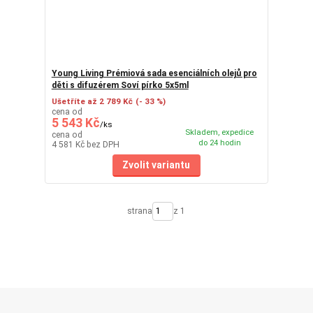
Young Living Prémiová sada esenciálních olejů pro
děti s difuzérem Soví pírko 5x5ml
Ušetříte až 2 789 Kč
(- 33 %)
cena od
5 543 Kč
/
ks
Skladem, expedice
cena od
do 24 hodin
4 581 Kč
bez DPH
Zvolit variantu
strana
z 1