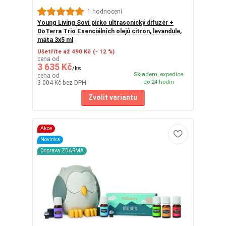
1 hodnocení
Young Living Soví pírko ultrasonický difuzér +
DoTerra Trio Esenciálních olejů citron, levandule,
máta 3x5 ml
Ušetříte až 490 Kč
(- 12 %)
cena od
3 635 Kč
/
ks
Skladem, expedice
cena od
do 24 hodin
3 004 Kč
bez DPH
Zvolit variantu
Akce
Novinka
Doprava ZDARMA