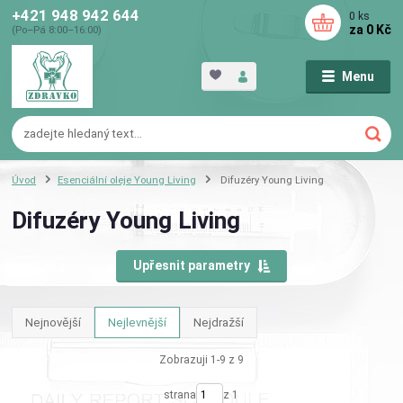
+421 948 942 644
0
ks
za
0 Kč
(Po–Pá 8:00–16:00)
Menu
Úvod
Esenciální oleje Young Living
Difuzéry Young Living
Difuzéry Young Living
Upřesnit parametry
Nejnovější
Nejlevnější
Nejdražší
Zobrazuji 1-9 z 9
strana
z 1