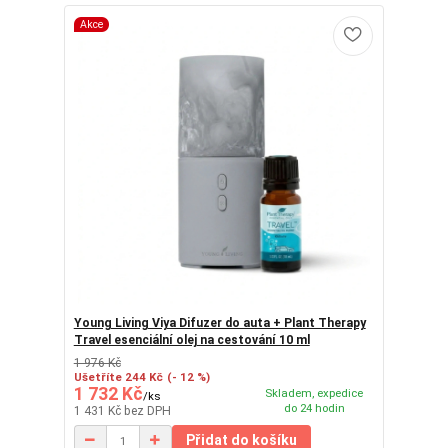
Akce
Young Living Viya Difuzer do auta + Plant Therapy
Travel esenciální olej na cestování 10 ml
1 976 Kč
Ušetříte 244 Kč
(- 12 %)
1 732 Kč
Skladem, expedice
/
ks
do 24 hodin
1 431 Kč
bez DPH
Přidat do košíku