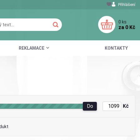
Přihlášení
0
ks
za
0 Kč
REKLAMACE
KONTAKTY
Do
Kč
dukt