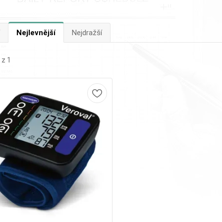
Nejlevnější
Nejdražší
 z 1