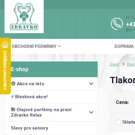
Neví
+42
(Po–
OBCHODNÍ PODMÍNKY
DOPRAVA 
Úvod
Domá
Tlako
😎 Akce na léto
⚡ Blesková akce!
Cena:
🌺 Olejové parfémy na praní
Zdravko Relax
Sklad
Slevy pro seniory