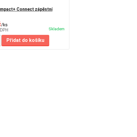
ompact+ Connect zápěstní
č
/
ks
Skladem
 DPH
Přidat do košíku