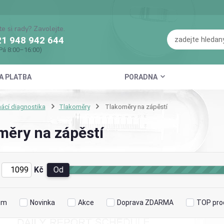
te si rady? Zavolejte.
1 948 942 644
Pá 8:00–16:00)
A PLATBA
PORADNA
cí diagnostika
Tlakoměry
Tlakoměry na zápěstí
měry na zápěstí
Kč
Od
em
Novinka
Akce
Doprava ZDARMA
TOP pro