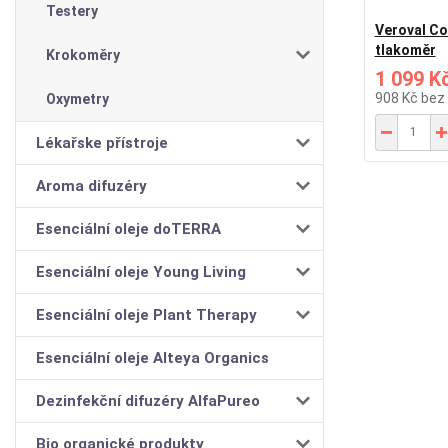
Testery
Veroval C
tlakoměr
Krokoměry
1 099 K
908 Kč
bez
Oxymetry
Lékařske přístroje
Aroma difuzéry
Esenciální oleje doTERRA
Esenciální oleje Young Living
Esenciální oleje Plant Therapy
Esenciální oleje Alteya Organics
Dezinfekční difuzéry AlfaPureo
Bio organické produkty