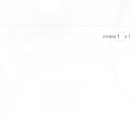
strana
z 1