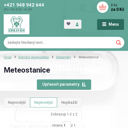
+421 948 942 644
0
ks
za
0 Kč
(Po–Pá 8:00–16:00)
Menu
Úvod
Domácí diagnostika
Teploměry
Meteostanice
Meteostanice
Upřesnit parametry
Nejnovější
Nejlevnější
Nejdražší
Zobrazuji 1-2 z 2
strana
z 1