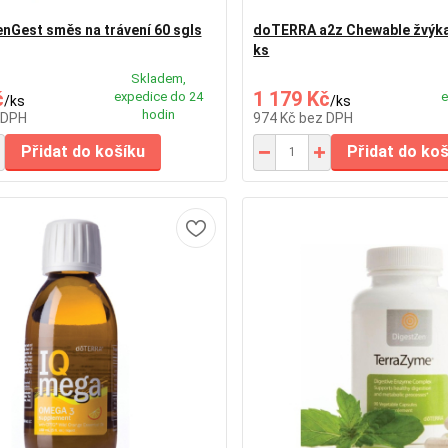
nGest směs na trávení 60 sgls
doTERRA a2z Chewable žvýkac
ks
Skladem,
č
1 179 Kč
expedice do 24
e
/
ks
/
ks
hodin
 DPH
974 Kč
bez DPH
Přidat do košíku
Přidat do ko