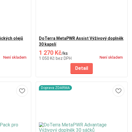
ckých olejů
DoTerra MetaPWR Assist Výživový doplněk
30 kapslí
1 270 Kč
/
ks
Není skladem
Není skladem
1 050 Kč
bez DPH
Detail
Doprava ZDARMA