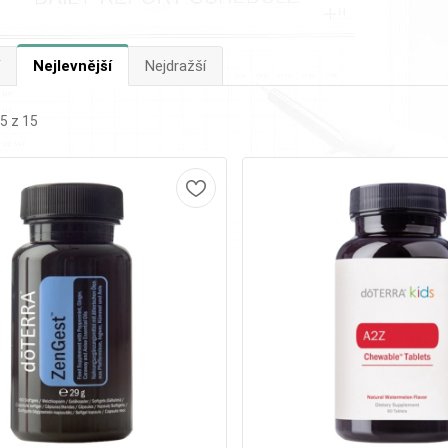
Nejlevnější
Nejdražší
5 z 15