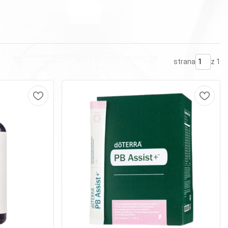
strana
z 1