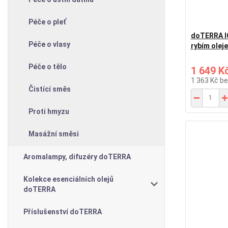
Péče o pleť
doTERRA IQ
Péče o vlasy
rybím olej
Péče o tělo
1 649 K
1 363 Kč
be
Čistící směs
Proti hmyzu
Masážní směsi
Aromalampy, difuzéry doTERRA
Kolekce esenciálních olejů
doTERRA
Příslušenství doTERRA