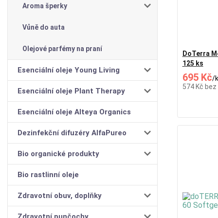
Aroma šperky
Vůně do auta
Olejové parfémy na praní
DoTerra Me
125 ks
Esenciální oleje Young Living
695 Kč
/
574 Kč
bez
Esenciální oleje Plant Therapy
Esenciální oleje Alteya Organics
Dezinfekční difuzéry AlfaPureo
Bio organické produkty
Bio rastlinní oleje
Zdravotní obuv, doplňky
Zdravotní punčochy