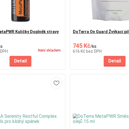
taPWR Kuličky Doplněk stravy
DoTerra On Guard Žvýkací pil
745 Kč
ks
/
ks
Není skladem
 DPH
616 Kč
bez DPH
Detail
Detail