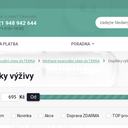
te si rady? Zavolejte.
1 948 942 644
Pá 8:00–16:00)
A PLATBA
PORADNA
ciální oleje doTERRA
Míchané esenciální oleje doTERRA
Doplňky výž
ky výživy
Kč
Od
em
Novinka
Akce
Doprava ZDARMA
TOP pro