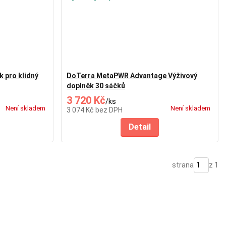
 pro klidný
DoTerra MetaPWR Advantage Výživový
doplněk 30 sáčků
3 720 Kč
/
ks
Není skladem
Není skladem
3 074 Kč
bez DPH
Detail
strana
z 1