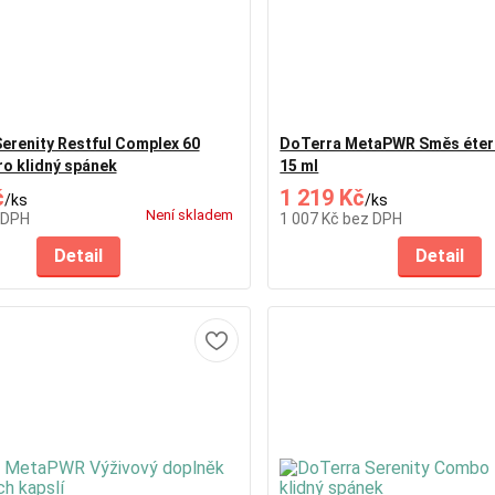
renity Restful Complex 60
DoTerra MetaPWR Směs éteri
ro klidný spánek
15 ml
č
1 219 Kč
/
ks
/
ks
Není skladem
 DPH
1 007 Kč
bez DPH
Detail
Detail