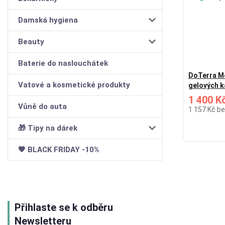
Damská hygiena
Beauty
Baterie do naslouchátek
DoTerra M
Vatové a kosmetické produkty
gelových k
1 400 K
Vůně do auta
1 157 Kč
be
🎁 Tipy na dárek
🖤 BLACK FRIDAY -10%
Přihlaste se k odběru
Newsletteru