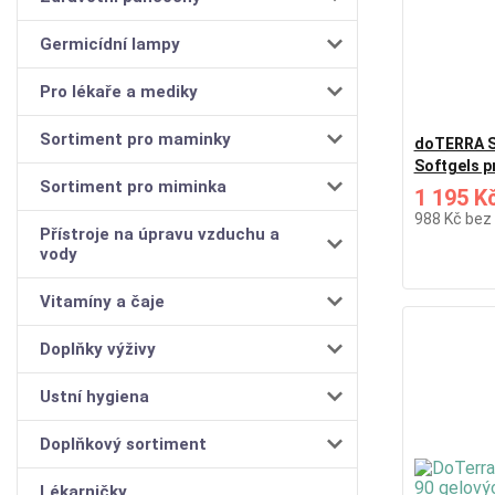
Germicídní lampy
Pro lékaře a mediky
Sortiment pro maminky
doTERRA Se
Softgels p
Sortiment pro miminka
1 195 K
988 Kč
bez
Přístroje na úpravu vzduchu a
vody
Vitamíny a čaje
Doplňky výživy
Ustní hygiena
Doplňkový sortiment
Lékarničky