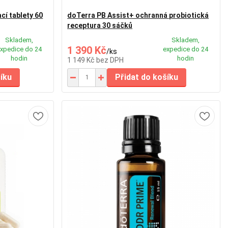
í tablety 60
doTerra PB Assist+ ochranná probiotická
receptura 30 sáčků
Skladem,
Skladem,
1 390 Kč
xpedice do 24
expedice do 24
/
ks
hodin
hodin
1 149 Kč
bez DPH
šíku
Přidat do košíku