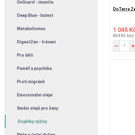
OnGuard - imunita
DoTerra Ze
Deep Blue - bolest
Metabolismus
1 045 K
864 Kč
bez
DigestZen - trávení
Pro děti
Paměť a psychika
Proti migréně
Emocionální oleje
Směsi olejů pro ženy
Doplňky výživy
Péče o ústní dutinu