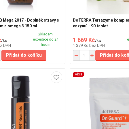
 Mega 2017 - Doplněk stravy s
DoTERRA Terrazyme komplex 
em a omega 3 150 ml
enzymů - 90 tablet
Skladem,
č
1 669 Kč
expedice do 24
e
/
ks
/
ks
hodin
z DPH
1 379 Kč
bez DPH
Přidat do košíku
Přidat do ko
Akce