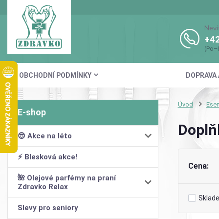
Neví
+42
(Po–
OBCHODNÍ PODMÍNKY
DOPRAVA 
Úvod
Esen
Doplň
😎 Akce na léto
⚡ Blesková akce!
Cena:
🌺 Olejové parfémy na praní
Zdravko Relax
Sklad
Slevy pro seniory