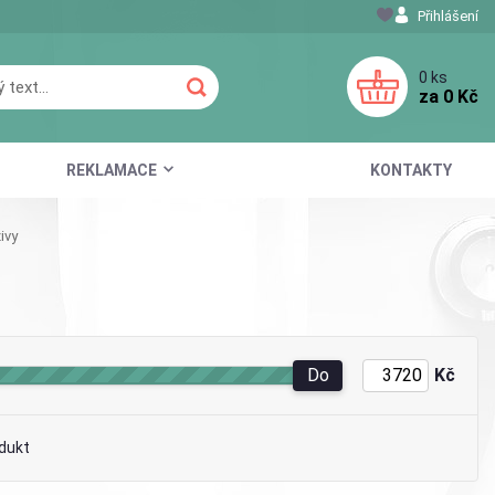
Přihlášení
0
ks
za
0 Kč
REKLAMACE
KONTAKTY
ivy
Do
Kč
dukt