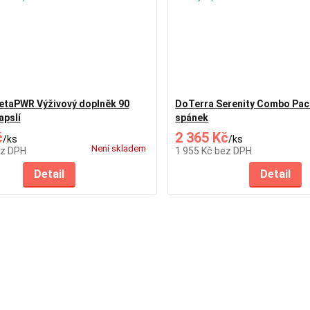
etaPWR Výživový doplněk 90
DoTerra Serenity Combo Pack
apslí
spánek
č
2 365 Kč
/
ks
/
ks
Není skladem
z DPH
1 955 Kč
bez DPH
Detail
Detail