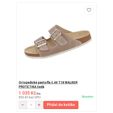
Ortopedické pantofle č.44 T18 WALKER
PROTETIKA šedá
1 035 Kč
/
ks
Skladem
855 Kč
bez DPH
Přidat do košíku