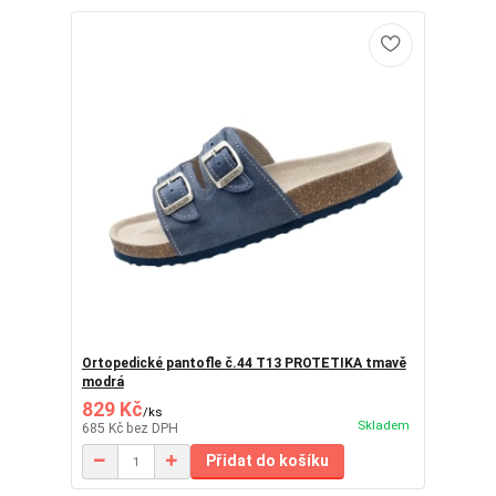
Ortopedické pantofle č.44 T13 PROTETIKA tmavě
modrá
829 Kč
/
ks
Skladem
685 Kč
bez DPH
Přidat do košíku