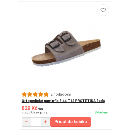
2 hodnocení
Ortopedické pantofle č.44 T13 PROTETIKA šedá
829 Kč
/
ks
Skladem
685 Kč
bez DPH
Přidat do košíku