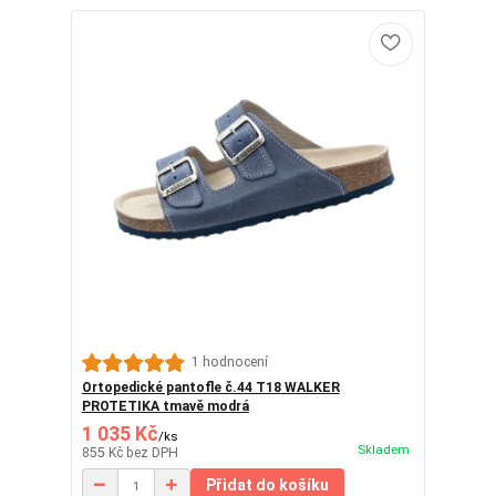
1 hodnocení
Ortopedické pantofle č.44 T18 WALKER
PROTETIKA tmavě modrá
1 035 Kč
/
ks
Skladem
855 Kč
bez DPH
Přidat do košíku