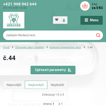
+421 948 942 644
0
ks
za
0 Kč
(Po–Pá 8:00–16:00)
Menu
Úvod
Zdravotní obuv, doplňky
Korková ortopedická obuv
č.44
č.44
Upřesnit parametry
Nejnovější
Nejlevnější
Nejdražší
Zobrazuji 1-5 z 5
strana
z 1