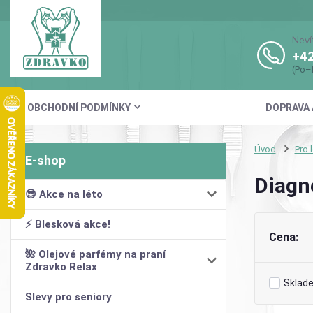
Neví
+42
(Po–
OBCHODNÍ PODMÍNKY
DOPRAVA 
Úvod
Pro 
Diagn
😎 Akce na léto
⚡ Blesková akce!
Cena:
🌺 Olejové parfémy na praní
Zdravko Relax
Sklad
Slevy pro seniory