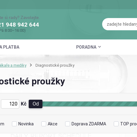
te si rady? Zavolejte.
1 948 942 644
Pá 8:00–16:00)
A PLATBA
PORADNA
lékaře a mediky
Diagnostické proužky
ostické proužky
Kč
Od
em
Novinka
Akce
Doprava ZDARMA
TOP pro