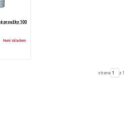
é proužky 100
Není skladem
strana
z 1