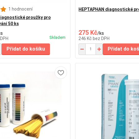
1 hodnocení
HEPTAPHAN diagnostické pr
iagnostické proužky pro
ání 50 ks
275 Kč
ks
/
ks
Skladem
 DPH
246 Kč
bez DPH
Přidat do košíku
Přidat do ko