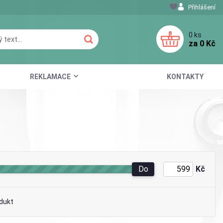
Přihlášení
0
ks
za
0 Kč
REKLAMACE
KONTAKTY
Do
Kč
dukt