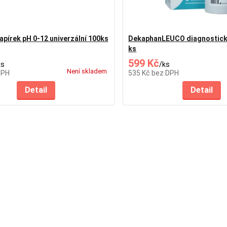
apírek pH 0-12 univerzální 100ks
DekaphanLEUCO diagnostick
ks
599 Kč
ks
/
ks
Není skladem
DPH
535 Kč
bez DPH
Detail
Detail