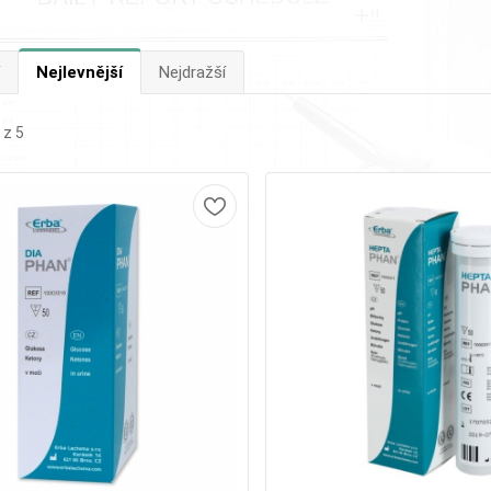
Nejlevnější
Nejdražší
 z 5