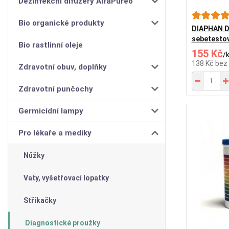
Dezinfekční difuzéry AlfaPureo
Bio organické produkty
DIAPHAN D
sebetestov
Bio rastlinní oleje
155 Kč
/
138 Kč
bez
Zdravotní obuv, doplňky
Zdravotní punčochy
Germicídní lampy
Pro lékaře a mediky
Nůžky
Vaty, vyšetřovací lopatky
Stříkačky
Diagnostické proužky