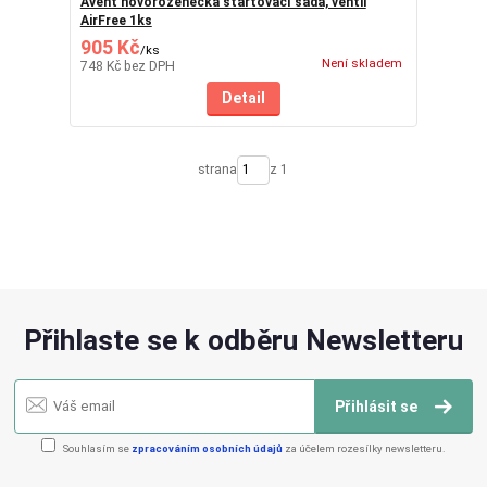
Avent novorozenecká startovací sada, ventil
AirFree 1ks
905 Kč
/
ks
Není skladem
748 Kč
bez DPH
Detail
strana
z 1
Přihlaste se k odběru Newsletteru
Přihlásit se
Souhlasím se
zpracováním osobních údajů
za účelem rozesílky newsletteru.