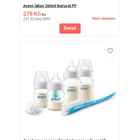
Avent láhev 260ml Natural PP
279 Kč
/
ks
Není skladem
231 Kč
bez DPH
Detail