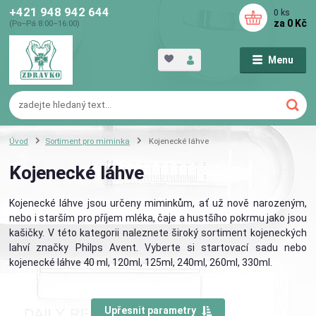
+421 948 942 644
0
ks
za
0 Kč
(Po–Pá 8:00–16:00)
Menu
Úvod
Sortiment pro miminka
Kojenecké láhve
Kojenecké láhve
Kojenecké láhve jsou určeny miminkům, ať už nově narozeným,
nebo i starším pro příjem mléka, čaje a hustšího pokrmu jako jsou
kašičky. V této kategorii naleznete široký sortiment kojeneckých
lahví značky Philps Avent. Vyberte si startovací sadu nebo
kojenecké láhve 40 ml, 120ml, 125ml, 240ml, 260ml, 330ml.
Upřesnit parametry