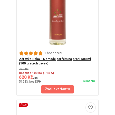
1 hodnocení
Zdravko Relax - Nomade parfém na praní 500 ml
(100 pracích dávek)
720 Kč
Ušetříte 100 Kč
(- 14 %)
620 Kč
/
ks
Skladem
512 Kč
bez DPH
Zvolit variantu
Akce