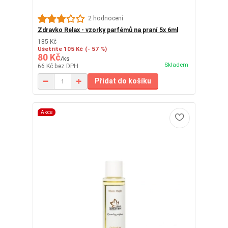
2 hodnocení
Zdravko Relax - vzorky parfémů na praní 5x 6ml
185 Kč
Ušetříte 105 Kč
(- 57 %)
80 Kč
/
ks
Skladem
66 Kč
bez DPH
Přidat do košíku
Akce