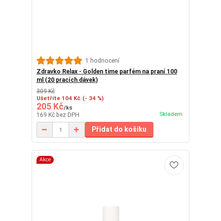
1 hodnocení
Zdravko Relax - Golden time parfém na praní 100
ml (20 pracích dávek)
309 Kč
Ušetříte 104 Kč
(- 34 %)
205 Kč
/
ks
Skladem
169 Kč
bez DPH
Přidat do košíku
Akce