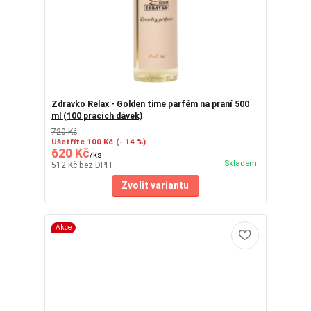
Zdravko Relax - Golden time parfém na praní 500
ml (100 pracích dávek)
720 Kč
Ušetříte 100 Kč
(- 14 %)
620 Kč
/
ks
Skladem
512 Kč
bez DPH
Zvolit variantu
Akce