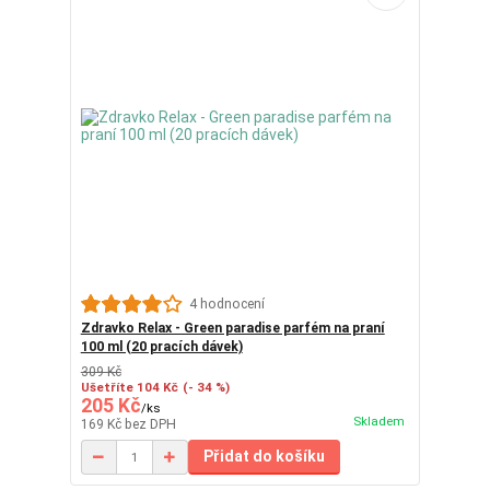
4 hodnocení
Zdravko Relax - Green paradise parfém na praní
100 ml (20 pracích dávek)
309 Kč
Ušetříte 104 Kč
(- 34 %)
205 Kč
/
ks
Skladem
169 Kč
bez DPH
Přidat do košíku