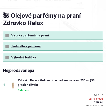
🌺 Olejové parfémy na praní
Zdravko Relax
Vzorky parfémů na praní
Jednotlivé parfémy
Výhodné balíčky
Nejprodávanější
Zdravko Relax - Golden time parfém na praní 250 ml (50
1.
pracích dávek)
Skladem
517 Kč
21 % sleva
410 Kč