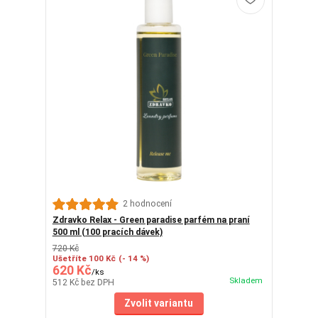
2 hodnocení
Zdravko Relax - Green paradise parfém na praní
500 ml (100 pracích dávek)
720 Kč
Ušetříte 100 Kč
(- 14 %)
620 Kč
/
ks
Skladem
512 Kč
bez DPH
Zvolit variantu