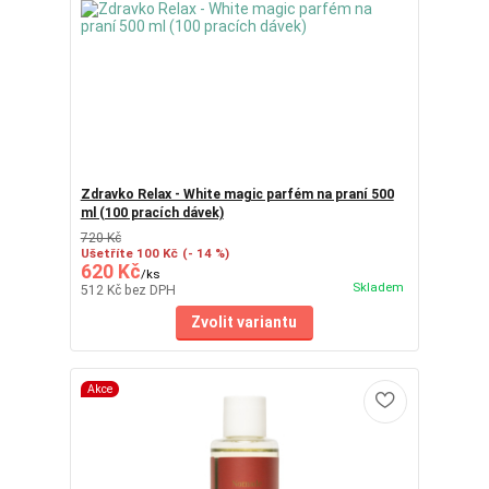
Zdravko Relax - White magic parfém na praní 500
ml (100 pracích dávek)
720 Kč
Ušetříte 100 Kč
(- 14 %)
620 Kč
/
ks
Skladem
512 Kč
bez DPH
Zvolit variantu
Akce