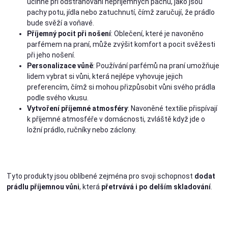
účinné při odstraňování nepříjemných pachů, jako jsou
pachy potu, jídla nebo zatuchnutí, čímž zaručují, že prádlo
bude svěží a voňavé.
Příjemný pocit při nošení
: Oblečení, které je navoněno
parfémem na praní, může zvýšit komfort a pocit svěžesti
při jeho nošení.
Personalizace vůně
: Používání parfémů na praní umožňuje
lidem vybrat si vůni, která nejlépe vyhovuje jejich
preferencím, čímž si mohou přizpůsobit vůni svého prádla
podle svého vkusu.
Vytvoření příjemné atmosféry
: Navoněné textilie přispívají
k příjemné atmosféře v domácnosti, zvláště když jde o
ložní prádlo, ručníky nebo záclony.
Tyto produkty jsou oblíbené zejména pro svoji schopnost
dodat
prádlu příjemnou vůni
, která
přetrvává i po delším skladování
.