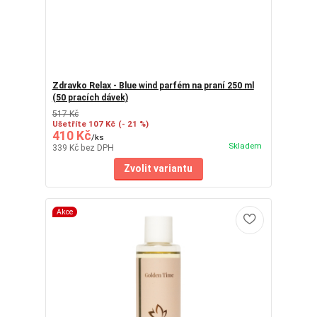
Zdravko Relax - Blue wind parfém na praní 250 ml
(50 pracích dávek)
517 Kč
Ušetříte 107 Kč
(- 21 %)
410 Kč
/
ks
Skladem
339 Kč
bez DPH
Zvolit variantu
Akce