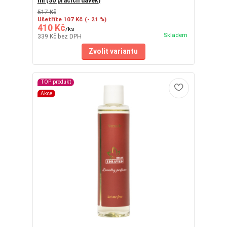
ml (50 pracích dávek)
517 Kč
Ušetříte 107 Kč
(- 21 %)
410 Kč
/
ks
Skladem
339 Kč
bez DPH
Zvolit variantu
TOP produkt
Akce