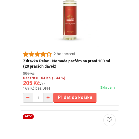
2 hodnocení
Zdravko Relax - Nomade parfém na praní 100 ml
(20 pracích dávek)
309 Kč
Ušetříte 104 Kč
(- 34 %)
205 Kč
/
ks
Skladem
169 Kč
bez DPH
Přidat do košíku
Akce