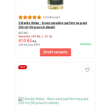
3 hodnocení
Zdravko Relax - Green paradise parfém na praní
250 ml (50 pracích dávek)
517 Kč
Ušetříte 107 Kč
(- 21 %)
410 Kč
/
ks
Skladem
339 Kč
bez DPH
Zvolit variantu
Akce