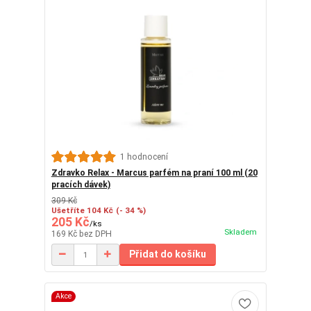
1 hodnocení
Zdravko Relax - Marcus parfém na praní 100 ml (20
pracích dávek)
309 Kč
Ušetříte 104 Kč
(- 34 %)
205 Kč
/
ks
Skladem
169 Kč
bez DPH
Přidat do košíku
Akce