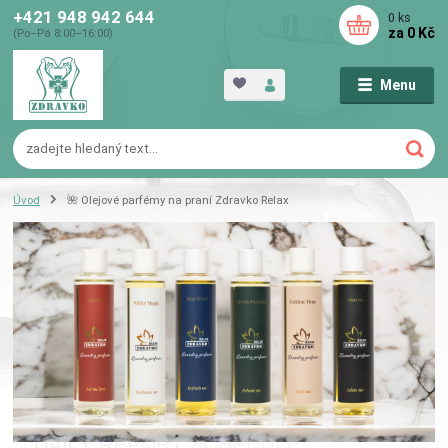
+421 948 942 644
0
ks
za
0 Kč
(Po–Pá 8:00–16:00)
Menu
Úvod
🌺 Olejové parfémy na praní Zdravko Relax