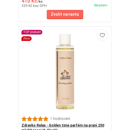
410 Kč
/
ks
Skladem
339 Kč
bez DPH
Zvolit variantu
TOP produkt
Akce
1 hodnocení
Zdravko Relax - Golden time parfém na praní 250