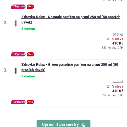
339 Kč bez DPH
TOP produkt
Akce
Zdravko Relax - Nomade parfém na praní 250 ml (50 pracích
2.
dávek)
Skladem
517 Kč
21 % sleva
410 Kč
339 Kč bez DPH
TOP produkt
Akce
Zdravko Relax - Green paradise parfém na praní 250 ml (50
3.
pracích dávek)
Skladem
517 Kč
21 % sleva
410 Kč
339 Kč bez DPH
TOP produkt
Akce
Upřesnit parametry