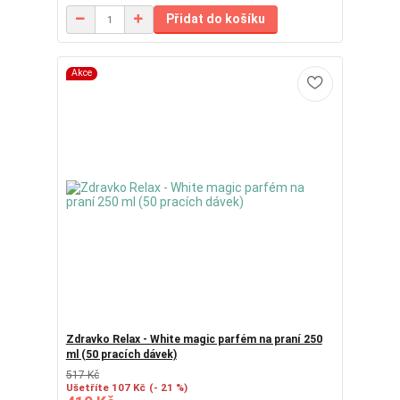
Přidat do košíku
Akce
Zdravko Relax - White magic parfém na praní 250
ml (50 pracích dávek)
517 Kč
Ušetříte 107 Kč
(- 21 %)