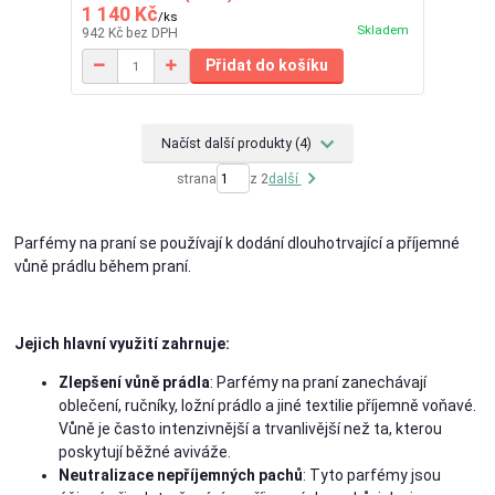
1 140 Kč
/
ks
Skladem
942 Kč
bez DPH
Přidat do košíku
Načíst další produkty (4)
strana
z 2
další
Parfémy na praní se používají k dodání dlouhotrvající a příjemné
vůně prádlu během praní.
Jejich hlavní využití zahrnuje:
Zlepšení vůně prádla
: Parfémy na praní zanechávají
oblečení, ručníky, ložní prádlo a jiné textilie příjemně voňavé.
Vůně je často intenzivnější a trvanlivější než ta, kterou
poskytují běžné aviváže.
Neutralizace nepříjemných pachů
: Tyto parfémy jsou