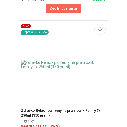
512 Kč
bez DPH
Zvolit variantu
Akce
Doprava ZDARMA
Zdravko Relax - parfémy na praní balík Family 3x
250ml (150 praní)
1 551 Kč
Ušetříte 411 Kč
(- 26 %)