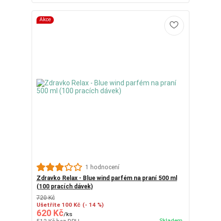
Akce
1 hodnocení
Zdravko Relax - Blue wind parfém na praní 500 ml
(100 pracích dávek)
720 Kč
Ušetříte 100 Kč
(- 14 %)
620 Kč
/
ks
Skladem