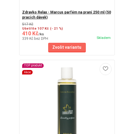
Zdravko Relax - Marcus parfém na praní 250 ml (50
pracích dávek)
517 Kč
Ušetříte 107 Kč
(- 21 %)
410 Kč
/
ks
Skladem
339 Kč
bez DPH
Zvolit variantu
TOP produkt
Akce