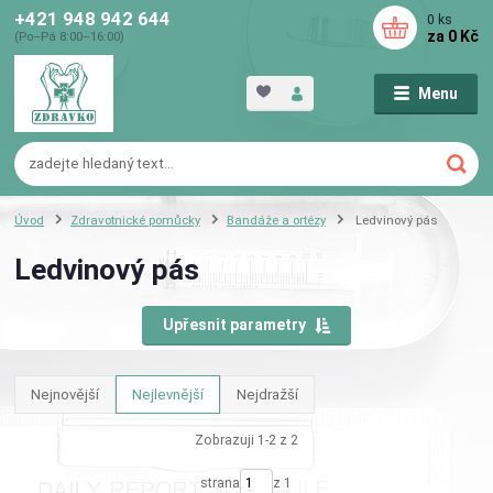
+421 948 942 644
0
ks
za
0 Kč
(Po–Pá 8:00–16:00)
Menu
Úvod
Zdravotnické pomůcky
Bandáže a ortézy
Ledvinový pás
Ledvinový pás
Upřesnit parametry
Nejnovější
Nejlevnější
Nejdražší
Zobrazuji 1-2 z 2
strana
z 1