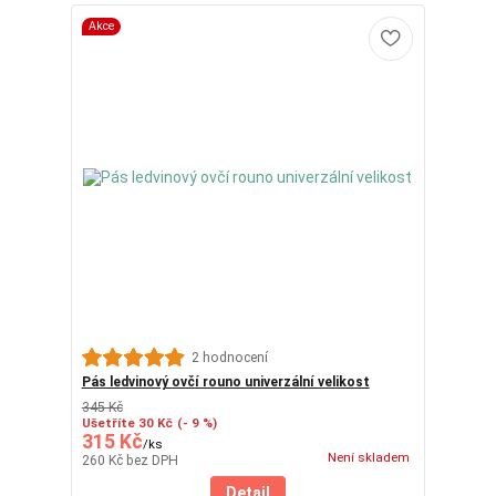
Akce
2 hodnocení
Pás ledvinový ovčí rouno univerzální velikost
345 Kč
Ušetříte 30 Kč
(- 9 %)
315 Kč
/
ks
Není skladem
260 Kč
bez DPH
Detail