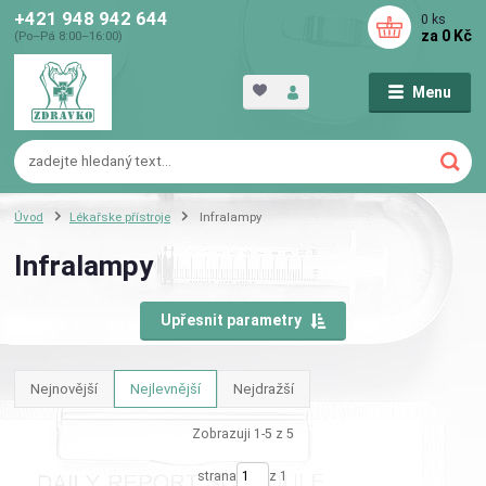
+421 948 942 644
0
ks
za
0 Kč
(Po–Pá 8:00–16:00)
Menu
Úvod
Lékařske přístroje
Infralampy
Infralampy
Upřesnit parametry
Nejnovější
Nejlevnější
Nejdražší
Zobrazuji 1-5 z 5
strana
z 1