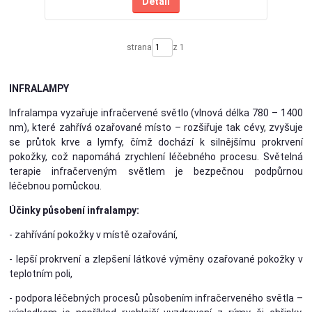
Detail
strana
z 1
INFRALAMPY
Infralampa vyzařuje infračervené světlo (vlnová délka 780 – 1400
nm), které zahřívá ozařované místo – rozšiřuje tak cévy, zvyšuje
se průtok krve a lymfy, čímž dochází k silnějšímu prokrvení
pokožky, což napomáhá zrychlení léčebného procesu. Světelná
terapie infračerveným světlem je bezpečnou podpůrnou
léčebnou pomůckou.
Účinky působení infralampy:
- zahřívání pokožky v místě ozařování,
- lepší prokrvení a zlepšení látkové výměny ozařované pokožky v
teplotním poli,
- podpora léčebných procesů působením infračerveného světla –