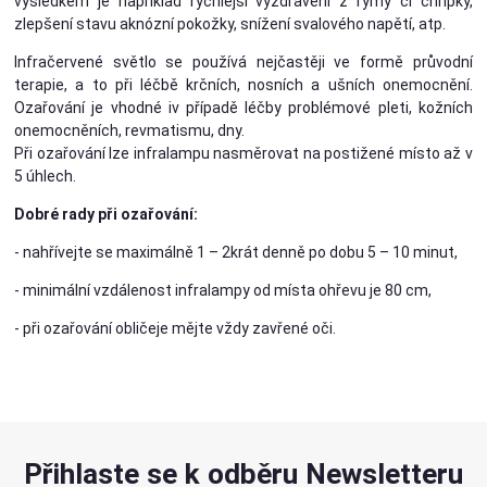
výsledkem je například rychlejší vyzdravení z rýmy či chřipky,
zlepšení stavu aknózní pokožky, snížení svalového napětí, atp.
Infračervené světlo se používá nejčastěji ve formě průvodní
terapie, a to při léčbě krčních, nosních a ušních onemocnění.
Ozařování je vhodné iv případě léčby problémové pleti, kožních
onemocněních, revmatismu, dny.
Při ozařování lze infralampu nasměrovat na postižené místo až v
5 úhlech.
Dobré rady při ozařování:
- nahřívejte se maximálně 1 – 2krát denně po dobu 5 – 10 minut,
- minimální vzdálenost infralampy od místa ohřevu je 80 cm,
- při ozařování obličeje mějte vždy zavřené oči.
Přihlaste se k odběru Newsletteru