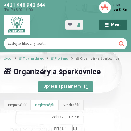
+421 948 942 644
0
ks
za
0 Kč
(Po–Pá 8:00–16:00)
Menu
Úvod
🎁 Tipy na dárek
🎁 Pro ženu
🎁 Organizéry a šperkovnice
🎁 Organizéry a šperkovnice
Upřesnit parametry
Nejnovější
Nejlevnější
Nejdražší
Zobrazuji 1-6 z 6
strana
z 1