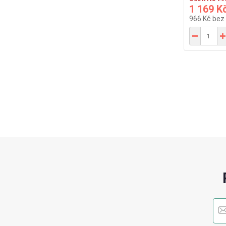
1 169 K
966 Kč
bez