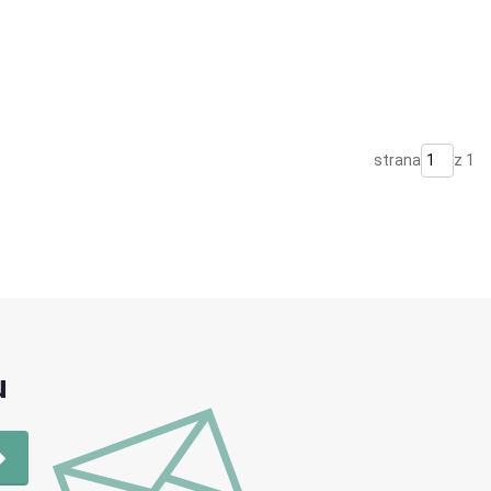
strana
z 1
u