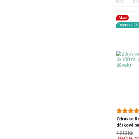
Akce
Doprava Z
Zdravko Re
dárkové ba
1 910 Kč
Ušetříte 74