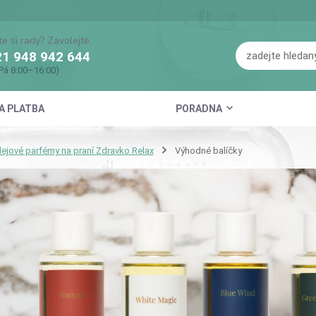
te si rady? Zavolejte.
1 948 942 644
Pá 8:00–16:00)
A PLATBA
PORADNA
lejové parfémy na praní Zdravko Relax
Výhodné balíčky