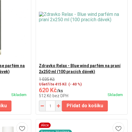
ise parfém na
Zdravko Relax - Blue wind parfém na praní
ávek)
2x250 ml (100 pracích dávek)
1 035 Kč
Ušetříte 415 Kč
(- 40 %)
620 Kč
/
ks
Skladem
Skladem
512 Kč
bez DPH
šíku
Přidat do košíku
Akce