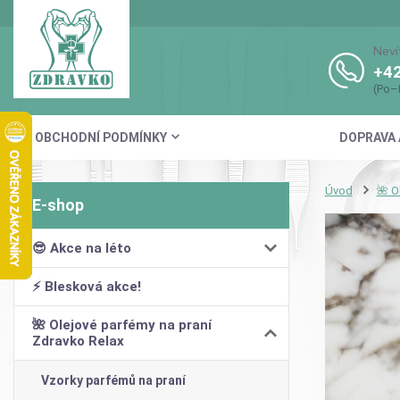
Neví
+42
(Po–
OBCHODNÍ PODMÍNKY
DOPRAVA 
Úvod
🌺 O
😎 Akce na léto
⚡ Blesková akce!
🌺 Olejové parfémy na praní
Zdravko Relax
Vzorky parfémů na praní