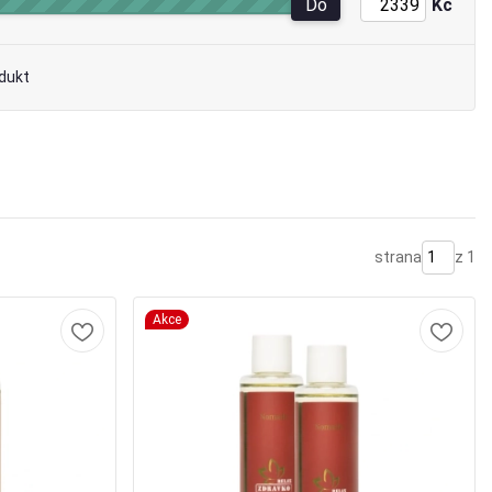
Do
Kč
dukt
strana
z 1
Akce