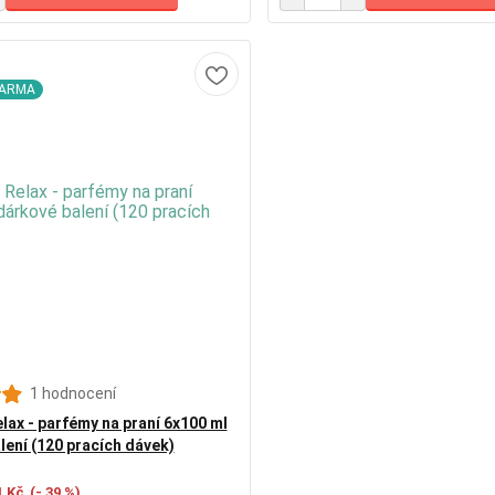
DARMA
1 hodnocení
lax - parfémy na praní 6x100 ml
lení (120 pracích dávek)
1 Kč
(- 39 %)