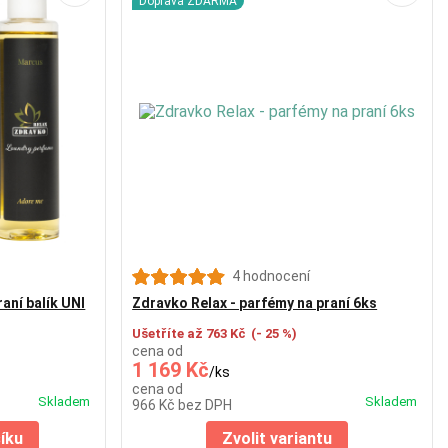
Doprava ZDARMA
4 hodnocení
aní balík UNI
Zdravko Relax - parfémy na praní 6ks
Ušetříte až 763 Kč
(- 25 %)
cena od
1 169 Kč
/
ks
cena od
Skladem
Skladem
966 Kč
bez DPH
šíku
Zvolit variantu