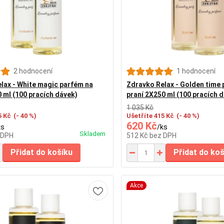
2 hodnocení
1 hodnocení
lax - White magic parfém na
Zdravko Relax - Golden time
0 ml (100 pracích dávek)
praní 2X250 ml (100 pracích 
1 035 Kč
5 Kč
(- 40 %)
Ušetříte 415 Kč
(- 40 %)
620 Kč
ks
/
ks
Skladem
 DPH
512 Kč
bez DPH
Přidat do košíku
Přidat do ko
Akce