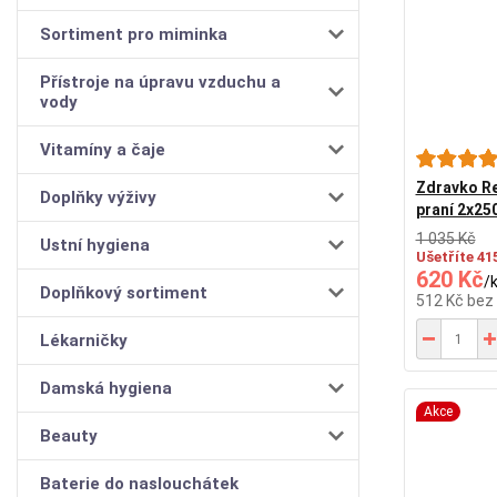
Sortiment pro miminka
Přístroje na úpravu vzduchu a
vody
Vitamíny a čaje
Zdravko Re
Doplňky výživy
praní 2x25
1 035 Kč
Ustní hygiena
Ušetříte 41
620 Kč
/
Doplňkový sortiment
512 Kč
bez
Lékarničky
Damská hygiena
Akce
Beauty
Baterie do naslouchátek