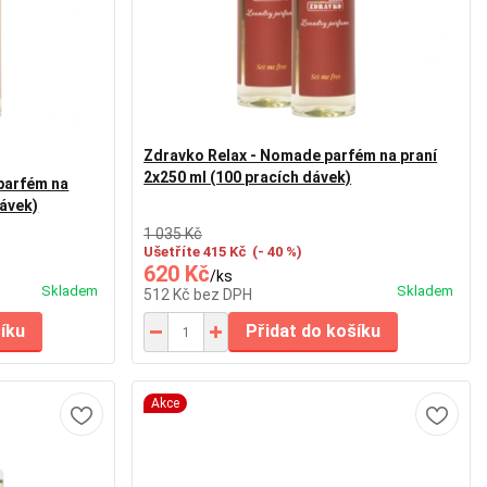
Zdravko Relax - Nomade parfém na praní
2x250 ml (100 pracích dávek)
 parfém na
dávek)
1 035 Kč
Ušetříte 415 Kč
(- 40 %)
620 Kč
/
ks
Skladem
Skladem
512 Kč
bez DPH
šíku
Přidat do košíku
Akce