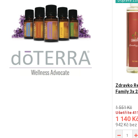
Doprava Z
Zdravko Rel
Family 3x 2
1 551 Kč
Ušetříte 41
1 140 K
942 Kč
bez