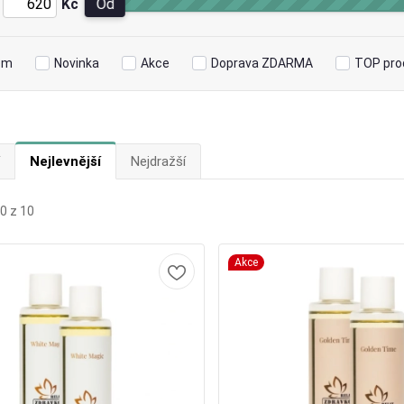
Kč
Od
em
Novinka
Akce
Doprava ZDARMA
TOP pro
Nejlevnější
Nejdražší
0 z 10
Akce