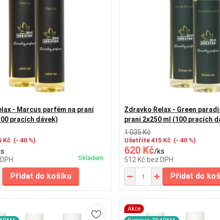
lax - Marcus parfém na praní
Zdravko Relax - Green parad
100 pracích dávek)
praní 2x250 ml (100 pracích d
1 035 Kč
5 Kč
(- 40 %)
Ušetříte 415 Kč
(- 40 %)
620 Kč
ks
/
ks
Skladem
 DPH
512 Kč
bez DPH
Přidat do košíku
Přidat do ko
Akce