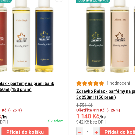
DARMA
Doprava ZDARMA
1 hodnocení
ax - parfémy na praní balík
50ml (150 praní)
Zdravko Relax - parfémy na pr
3x 250ml (150 praní)
1 551 Kč
1 Kč
(- 26 %)
Ušetříte 411 Kč
(- 26 %)
č
1 140 Kč
/
ks
/
ks
Skladem
 DPH
942 Kč
bez DPH
Přidat do košíku
Přidat do ko