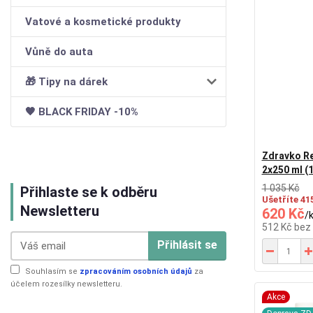
Vatové a kosmetické produkty
Vůně do auta
🎁 Tipy na dárek
🖤 BLACK FRIDAY -10%
Zdravko Re
2x250 ml (
1 035 Kč
Přihlaste se k odběru
Ušetříte 41
Newsletteru
620 Kč
/
512 Kč
bez
Přihlásit se
Souhlasím se
zpracováním osobních údajů
za
účelem rozesílky newsletteru.
Akce