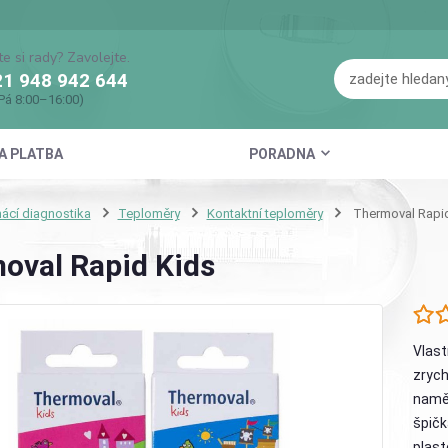
te si rady? Zavolejte.
1 948 942 644
Pá 8:00–16:00)
A PLATBA
PORADNA
cí diagnostika
Teploměry
Kontaktní teploměry
Thermoval Rapid
oval Rapid Kids
Vlast
zrych
namě
špičk
plas