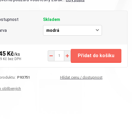
ostupnost
Skladem
arva
45 Kč
/
ks
Přidat do košíku
9 Kč
bez DPH
 produktu:
P93751
Hlídat cenu / dostupnost
o oblíbených