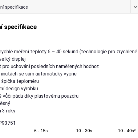
ní specifikace
í specifikace
rychlé měření teploty 6 – 40 sekund (technologie pro zrychlené
velký displej
 pro uchování posledních naměřených hodnot
minutách se sám automaticky vypne
 špička teploměru
ní design výrobku
ý vůči pádu díky plastovému pouzdru
ěsný
 3 roky
P93751
ěření 6 - 15s 10 - 30s 10 - 40s*