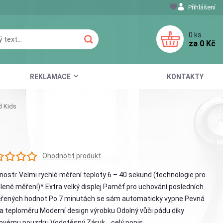
Přihlášení
0
ks
za
0 Kč
REKLAMACE
KONTAKTY
 Kids
Ohodnotit produkt
nosti: Velmi rychlé měření teploty 6 – 40 sekund (technologie pro
lené měření)* Extra velký displej Paměť pro uchování posledních
řených hodnot Po 7 minutách se sám automaticky vypne Pevná
a teploměru Moderní design výrobku Odolný vůči pádu díky
tovému pouzdru Vodotěsný Záruk...
celý popis