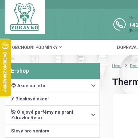
Neví
+42
(Po–
OBCHODNÍ PODMÍNKY
DOPRAVA 
Úvod
Domá
Therm
😎 Akce na léto
⚡ Blesková akce!
🌺 Olejové parfémy na praní
Zdravko Relax
Slevy pro seniory