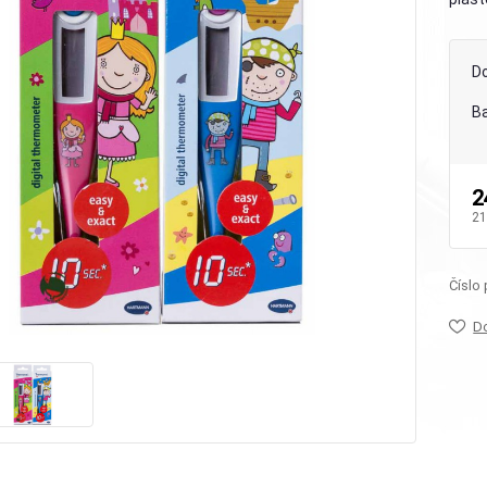
D
B
2
21
Číslo
D