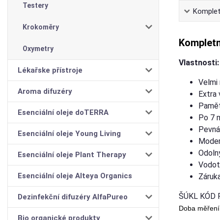
Testery
Komplet
Krokoměry
Kompletn
Oxymetry
Vlastnosti:
Lékařske přístroje
Velmi 
Aroma difuzéry
Extra 
Paměť
Esenciální oleje doTERRA
Po 7 
Pevná
Esenciální oleje Young Living
Moder
Odoln
Esenciální oleje Plant Therapy
Vodot
Esenciální oleje Alteya Organics
Záruka
ŠÚKL KÓD 
Dezinfekční difuzéry AlfaPureo
Doba m
Bio organické produkty