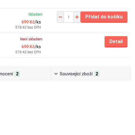
Skladem
Přidat do košíku
699 Kč
/
ks
578 Kč
bez DPH
Není skladem
Detail
699 Kč
/
ks
578 Kč
bez DPH
nocení
2
Související zboží
2