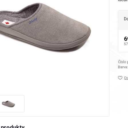
D
6
57
Číslo
Barva
D
 produkty