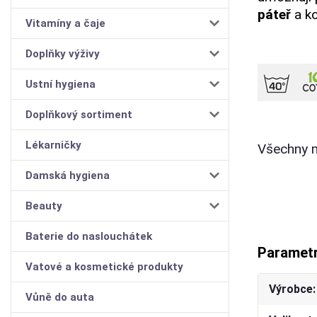
páteř
a ko
Vitamíny a čaje
Doplňky výživy
Ustní hygiena
Doplňkový sortiment
Lékarničky
Všechny m
Damská hygiena
Beauty
Baterie do naslouchátek
Paramet
Vatové a kosmetické produkty
Výrobce
Vůně do auta