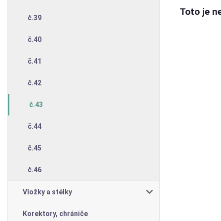
Toto je n
č.39
č.40
č.41
č.42
č.43
č.44
č.45
č.46
Vložky a stélky
Korektory, chrániče