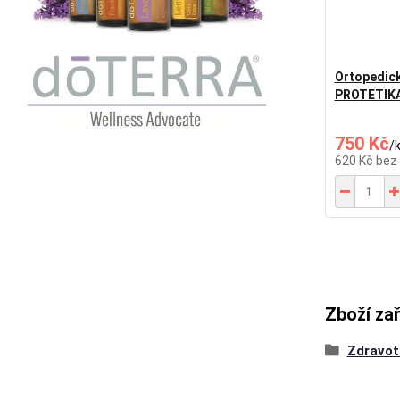
Ortopedick
PROTETIKA
750 Kč
/
620 Kč
bez
Zboží za
Zdravot