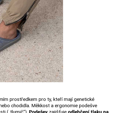
ivním prostředkem pro ty, kteří mají genetické
y nebo chodidla. Měkkost a ergonomie podešve
ti („tlumič“).
Podešev
zajišťuje
odlehčení tlaku na