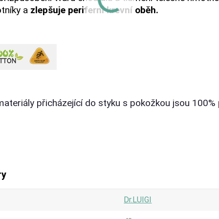
tníky a
zlepšuje periferní krevní oběh.
ateriály přicházející do styku s pokožkou jsou 100% 
ry
Dr.LUIGI