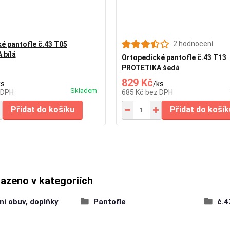
2 hodnocení
é pantofle č.43 T05
 bílá
Ortopedické pantofle č.43 T13
PROTETIKA šedá
829 Kč
ks
/
ks
Skladem
 DPH
685 Kč
bez DPH
Přidat do košíku
Přidat do košík
řazeno v kategoriích
ní obuv, doplňky
Pantofle
č.4