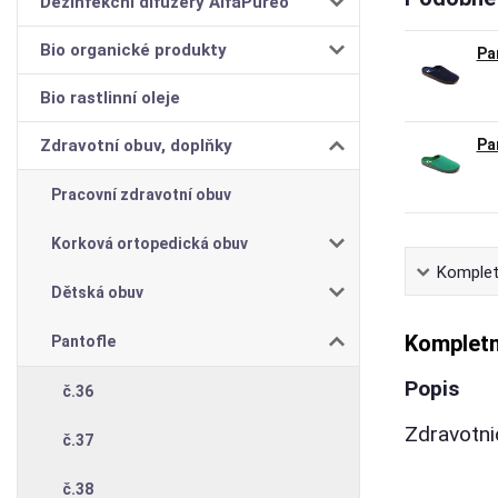
Dezinfekční difuzéry AlfaPureo
Bio organické produkty
Pa
Bio rastlinní oleje
Zdravotní obuv, doplňky
Pa
Pracovní zdravotní obuv
Korková ortopedická obuv
Komplet
Dětská obuv
Kompletn
Pantofle
Popis
č.36
Zdravotn
č.37
č.38