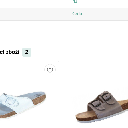
43
šedá
cí zboží
2