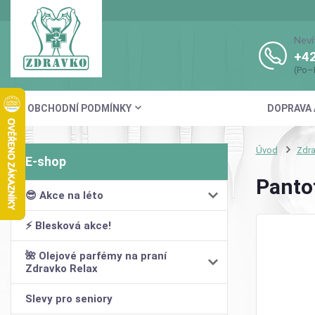
Neví
+42
(Po–
OBCHODNÍ PODMÍNKY
DOPRAVA 
Úvod
Zdra
Pantof
😎 Akce na léto
⚡ Blesková akce!
🌺 Olejové parfémy na praní
Zdravko Relax
Slevy pro seniory