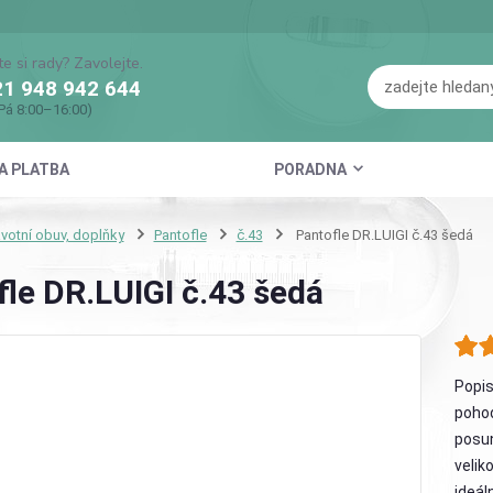
te si rady? Zavolejte.
1 948 942 644
Pá 8:00–16:00)
A PLATBA
PORADNA
votní obuv, doplňky
Pantofle
č.43
Pantofle DR.LUIGI č.43 šedá
le DR.LUIGI č.43 šedá
Popis
pohod
posun
velik
ideál