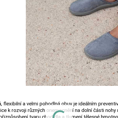
, flexibilní a velmi pohodlná obuv je ideálním prevent
ice k rozvoji různých onemocnění na dolní části noh
přizpůsobení tvaru chodidla a tlumení tělesné hmotnos