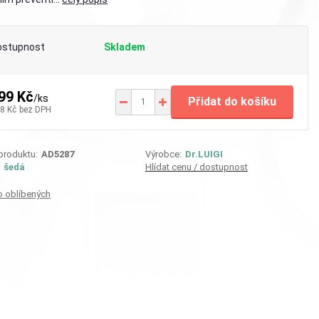
ostupnost
Skladem
99 Kč
/
ks
Přidat do košíku
8 Kč
bez DPH
 produktu:
AD5287
Výrobce:
Dr.LUIGI
:
šedá
Hlídat cenu / dostupnost
o oblíbených