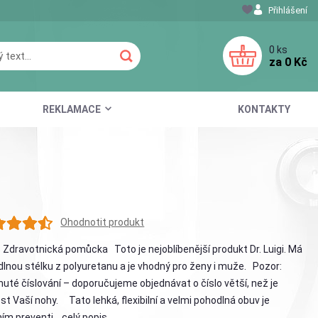
Přihlášení
0
ks
za
0 Kč
REKLAMACE
KONTAKTY
Ohodnotit produkt
 Zdravotnická pomůcka Toto je nejoblíbenější produkt Dr. Luigi. Má
lnou stélku z polyuretanu a je vhodný pro ženy i muže. Pozor:
uté číslování – doporučujeme objednávat o číslo větší, než je
ost Vaší nohy. Tato lehká, flexibilní a velmi pohodlná obuv je
ním preventi...
celý popis