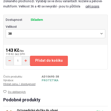
získaného plochonoží. Vyrábějí se ve dvou variantách: kožené a pěnové-
multiform. Velikost 36 a 40 se nevyrábí - jsou to půlčísla
celý popis
Dostupnost
Skladem
Velikost
143 Kč
/
ks
118 Kč
bez DPH
Přidat do košíku
Číslo produktu:
AD10695-38
Výrobce:
PROTETIKA
Hlídat cenu / dostupnost
Do oblíbených
Podobné produkty
Ortopedické vložky do obuvi