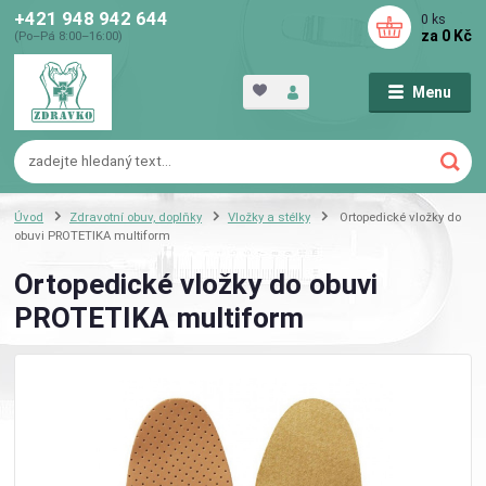
+421 948 942 644
0
ks
za
0 Kč
(Po–Pá 8:00–16:00)
Menu
Úvod
Zdravotní obuv, doplňky
Vložky a stélky
Ortopedické vložky do
obuvi PROTETIKA multiform
Ortopedické vložky do obuvi
PROTETIKA multiform