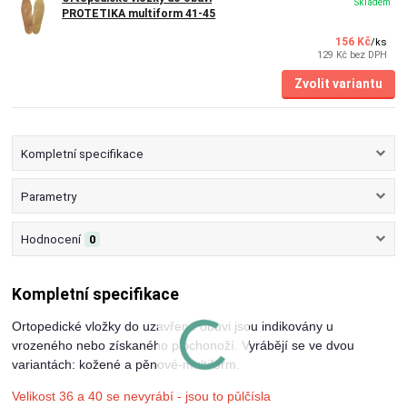
Skladem
PROTETIKA multiform 41-45
156 Kč
/
ks
129 Kč
bez DPH
Zvolit variantu
Kompletní specifikace
Parametry
Hodnocení
0
Kompletní specifikace
Ortopedické vložky do uzavřené obuvi jsou indikovány u
vrozeného nebo získaného plochonoží. Vyrábějí se ve dvou
variantách: kožené a pěnové-multiform.
Velikost 36 a 40 se nevyrábí - jsou to půlčísla