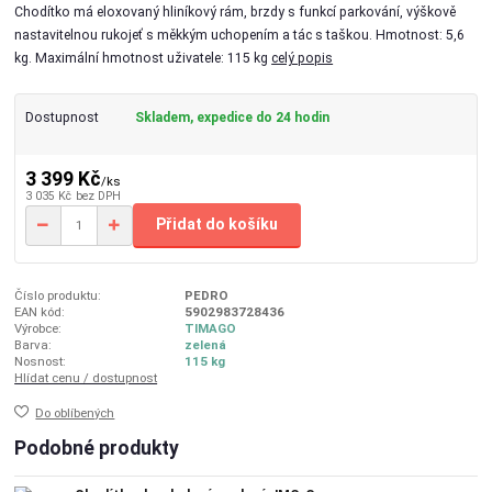
Chodítko má eloxovaný hliníkový rám, brzdy s funkcí parkování, výškově
nastavitelnou rukojeť s měkkým uchopením a tác s taškou. Hmotnost: 5,6
kg. Maximální hmotnost uživatele: 115 kg
celý popis
Dostupnost
Skladem, expedice do 24 hodin
3 399 Kč
/
ks
3 035 Kč
bez DPH
Přidat do košíku
Číslo produktu:
PEDRO
EAN kód:
5902983728436
Výrobce:
TIMAGO
Barva:
zelená
Nosnost:
115 kg
Hlídat cenu / dostupnost
Do oblíbených
Podobné produkty