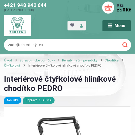
+421 948 942 644
0
ks
za
0 Kč
(Po–Pá 8:00–16:00)
Menu
Úvod
Zdravotnické pomůcky
Rehabilitační pomůcky
Chodítka
Čtyřkolová
Interiérové ​​čtyřkolové hliníkové chodítko PEDRO
Interiérové ​​čtyřkolové hliníkové
chodítko PEDRO
Novinka
Doprava ZDARMA