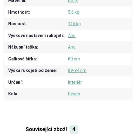
Materiál
hliník
Hmotnost
5,6 kg
Nosnost
115 kg
Výškové nastavení rukojeti
Ano
Nákupní taška
Ano
Celková šířka
60 cm
Výška rukojeti od země
89-94 cm
Určení
Interiér
Kola
Pevná
Související zboží
4