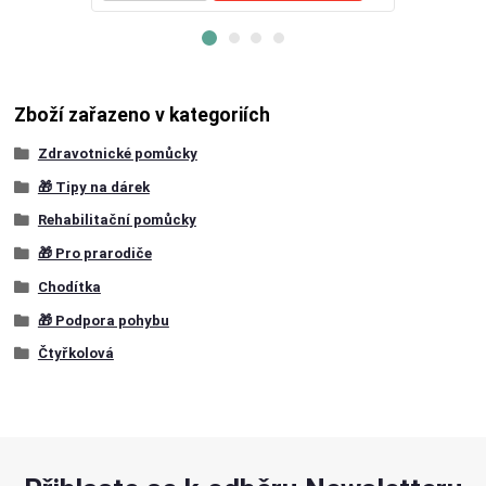
Zboží zařazeno v kategoriích
Zdravotnické pomůcky
🎁 Tipy na dárek
Rehabilitační pomůcky
🎁 Pro prarodiče
Chodítka
🎁 Podpora pohybu
Čtyřkolová