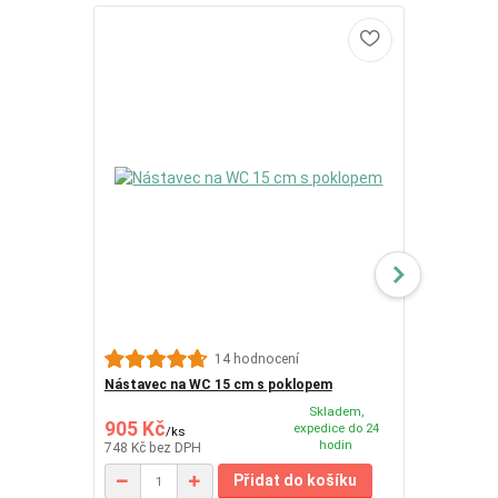
REHAFUND Bi
14 hodnocení
samonafuko
Nástavec na WC 15 cm s poklopem
Skladem,
905 Kč
1 560 Kč
expedice do 24
/
ks
/
hodin
748 Kč
bez DPH
1 289 Kč
bez
Přidat do košíku