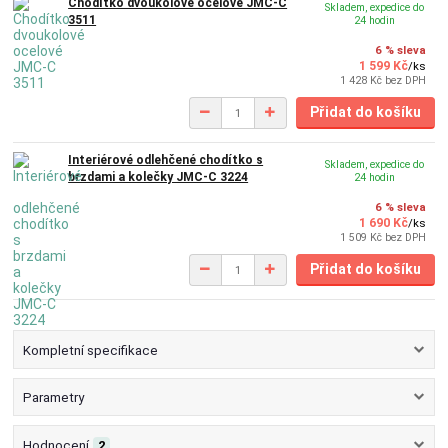
Chodítko dvoukolové ocelové JMC-C
Skladem, expedice do
3511
24 hodin
6 % sleva
1 599 Kč
/
ks
1 428 Kč
bez DPH
Přidat do košíku
Interiérové ​​odlehčené chodítko s
Skladem, expedice do
brzdami a kolečky JMC-C 3224
24 hodin
6 % sleva
1 690 Kč
/
ks
1 509 Kč
bez DPH
Přidat do košíku
Kompletní specifikace
Parametry
Hodnocení
2