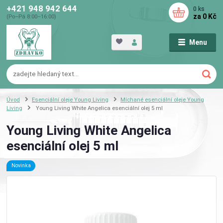
+421 948 942 644
0
ks
za
0 Kč
(Po–Pá 8:00–16:00)
Menu
Úvod
Esenciální oleje Young Living
Míchané esenciální oleje Young
Living
Young Living White Angelica esenciální olej 5 ml
Young Living White Angelica
esenciální olej 5 ml
Novinka