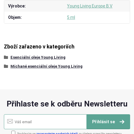
Výrobce
Young Living Europe B.V
Objem
5 ml
Zboží zařazeno v kategoriích
Esenciální oleje Young Living
Míchané esenciální oleje Young Living
Přihlaste se k odběru Newsletteru
Přihlásit se
Souhlasím se
zpracováním osobních údajů
za účelem rozesílky newsletteru.