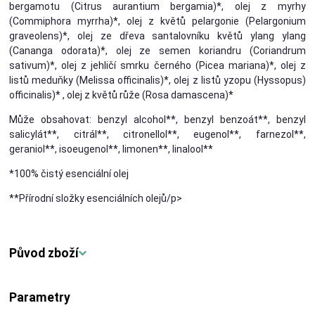
bergamotu (Citrus aurantium bergamia)*, olej z myrhy
(Commiphora myrrha)*, olej z květů pelargonie (Pelargonium
graveolens)*, olej ze dřeva santalovníku květů ylang ylang
(Cananga odorata)*, olej ze semen koriandru (Coriandrum
sativum)*, olej z jehličí smrku černého (Picea mariana)*, olej z
listů meduňky (Melissa officinalis)*, olej z listů yzopu (Hyssopus)
officinalis)* , olej z květů růže (Rosa damascena)*
Může obsahovat: benzyl alcohol**, benzyl benzoát**, benzyl
salicylát**, citrál**, citronellol**, eugenol**, farnezol**,
geraniol**, isoeugenol**, limonen**, linalool**
*100% čistý esenciální olej
**Přírodní složky esenciálních olejů/p>
Původ zboží
Parametry