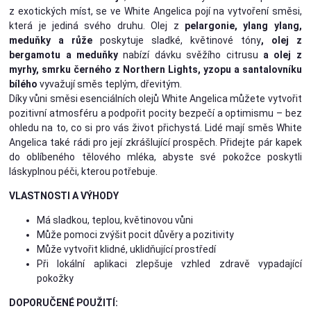
z exotických míst, se ve White Angelica pojí na vytvoření směsi,
která je jediná svého druhu. Olej z
pelargonie, ylang ylang,
meduňky a růže
poskytuje sladké, květinové tóny
, olej z
bergamotu a meduňky
nabízí dávku svěžího citrusu
a olej z
myrhy, smrku černého z Northern Lights, yzopu a santalovníku
bílého
vyvažují směs teplým, dřevitým.
Díky vůni směsi esenciálních olejů White Angelica můžete vytvořit
pozitivní atmosféru a podpořit pocity bezpečí a optimismu – bez
ohledu na to, co si pro vás život přichystá. Lidé mají směs White
Angelica také rádi pro její zkrášlující prospěch. Přidejte pár kapek
do oblíbeného tělového mléka, abyste své pokožce poskytli
láskyplnou péči, kterou potřebuje.
VLASTNOSTI A VÝHODY
Má sladkou, teplou, květinovou vůni
Může pomoci zvýšit pocit důvěry a pozitivity
Může vytvořit klidné, uklidňující prostředí
Při lokální aplikaci zlepšuje vzhled zdravě vypadající
pokožky
DOPORUČENÉ POUŽITÍ: