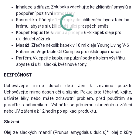
Inhalace a difuze: Zhluboka vdechujte ke zklidnění smyslů a
podpoření pozitivní atmosféry.
Kosmetika: Přidejte 1–2 kapky do oblíbeného hydratačního
krému, abyste si užili zkrášlující prospěch směsi.
Koupel: Napusťte si vanu a přidejte 6–8 kapek oleje pro
uklidňující zážitek.
Masáž: Zřeďte několik kapek v 10 ml oleje Young Living V-6
Enhanced Vegetable Oil Complex pro uklidňující masáž.
Parfém: Vklepejte kapku na pulzní body a kolem výstřihu,
abyste si užili sladké, květinové tóny.
BEZPEČNOST
Uchovávejte mimo dosah dětí. Jen k zevnímu použití.
Uchovávejte mimo dosah očí a sliznic. Pokud jste těhotná, kojíte,
užíváte léky nebo máte zdravotní problém, před použitím se
poraďte s odborníkem. Vyhněte se přímému slunečnímu záření
nebo UV záření až 12 hodin po aplikaci produktu.
Složení
Olej ze sladkých mandlí (Prunus amygdalus dulcis)*, olej z kůry