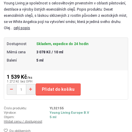
Young Living je společnost s celosvětovým prvenstvím v oblasti pěstování,
destilace a výroby čistých esenciálních olejů. Popis produktu: Deset
esenciálních olejů, s láskou sklizených z rostlin původem z exotických míst,
se ve White Angelica pojí na vytvoření směsi, která je jediná svého druhu.
Olej...
celý popis
Dostupnost
Skladem, expedice do 24 hodin
Měrná cena
3 078 Kč / 10 ml
Balení
5 ml
1 539 Kč
/
ks
1 272 Kč
bez DPH
Přidat do košíku
Číslo produktu:
YL32155
Výrobce:
Young Living Europe B.V
Objem:
5 ml
Hlídat cenu / dostupnost
Do oblíbených