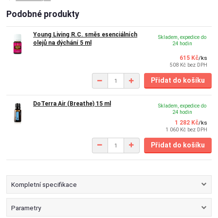
Podobné produkty
Young Living R.C. směs esenciálních
Skladem, expedice do
olejů na dýchání 5 ml
24 hodin
615 Kč
/
ks
508 Kč
bez DPH
Přidat do košíku
DoTerra Air (Breathe) 15 ml
Skladem, expedice do
24 hodin
1 282 Kč
/
ks
1 060 Kč
bez DPH
Přidat do košíku
Kompletní specifikace
Parametry