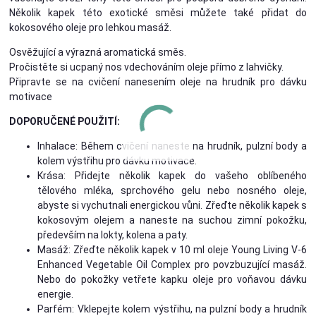
Několik kapek této exotické směsi můžete také přidat do
kokosového oleje pro lehkou masáž.
Osvěžující a výrazná aromatická směs.
Pročistěte si ucpaný nos vdechováním oleje přímo z lahvičky.
Připravte se na cvičení nanesením oleje na hrudník pro dávku
motivace
DOPORUČENÉ POUŽITÍ:
Inhalace: Během cvičení naneste na hrudník, pulzní body a
kolem výstřihu pro dávku motivace.
Krása: Přidejte několik kapek do vašeho oblíbeného
tělového mléka, sprchového gelu nebo nosného oleje,
abyste si vychutnali energickou vůni. Zřeďte několik kapek s
kokosovým olejem a naneste na suchou zimní pokožku,
především na lokty, kolena a paty.
Masáž: Zřeďte několik kapek v 10 ml oleje Young Living V-6
Enhanced Vegetable Oil Complex pro povzbuzující masáž.
Nebo do pokožky vetřete kapku oleje pro voňavou dávku
energie.
Parfém: Vklepejte kolem výstřihu, na pulzní body a hrudník