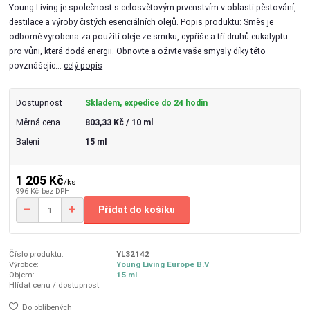
Young Living je společnost s celosvětovým prvenstvím v oblasti pěstování,
destilace a výroby čistých esenciálních olejů. Popis produktu: Směs je
odborně vyrobena za použití oleje ze smrku, cypřiše a tří druhů eukalyptu
pro vůni, která dodá energii. Obnovte a oživte vaše smysly díky této
povznášejíc...
celý popis
Dostupnost
Skladem, expedice do 24 hodin
Měrná cena
803,33 Kč / 10 ml
Balení
15 ml
1 205 Kč
/
ks
996 Kč
bez DPH
Přidat do košíku
Číslo produktu:
YL32142
Výrobce:
Young Living Europe B.V
Objem:
15 ml
Hlídat cenu / dostupnost
Do oblíbených