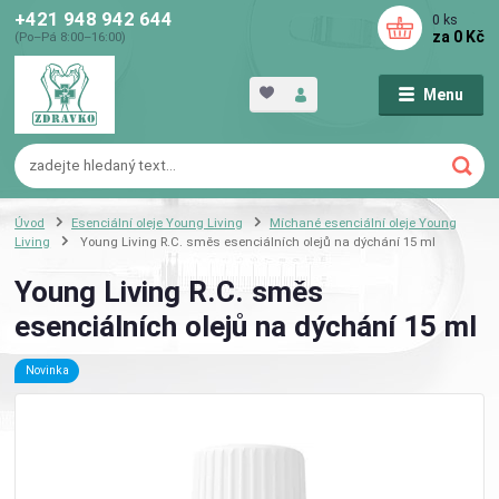
+421 948 942 644
0
ks
za
0 Kč
(Po–Pá 8:00–16:00)
Menu
Úvod
Esenciální oleje Young Living
Míchané esenciální oleje Young
Living
Young Living R.C. směs esenciálních olejů na dýchání 15 ml
Young Living R.C. směs
esenciálních olejů na dýchání 15 ml
Novinka