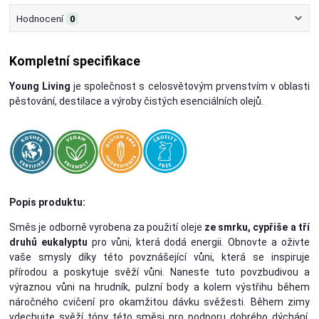
Hodnocení
0
Kompletní specifikace
Young Living
je společnost s celosvětovým prvenstvím v oblasti
pěstování, destilace a výroby čistých esenciálních olejů.
Popis produktu:
Směs je odborně vyrobena za použití oleje
ze smrku, cypřiše a tří
druhů eukalyptu
pro vůni, která dodá energii. Obnovte a oživte
vaše smysly díky této povznášející vůni, která se inspiruje
přírodou a poskytuje svěží vůni. Naneste tuto povzbudivou a
výraznou vůni na hrudník, pulzní body a kolem výstřihu během
náročného cvičení pro okamžitou dávku svěžesti. Během zimy
vdechujte svěží tóny této směsi pro podporu dobrého dýchání.