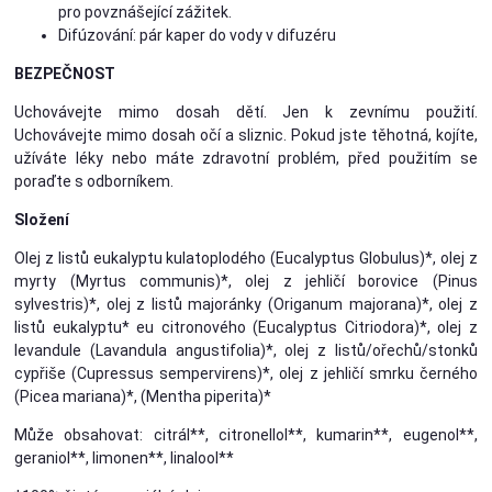
pro povznášející zážitek.
Difúzování: pár kaper do vody v difuzéru
BEZPEČNOST
Uchovávejte mimo dosah dětí. Jen k zevnímu použití.
Uchovávejte mimo dosah očí a sliznic. Pokud jste těhotná, kojíte,
užíváte léky nebo máte zdravotní problém, před použitím se
poraďte s odborníkem.
Složení
Olej z listů eukalyptu kulatoplodého (Eucalyptus Globulus)*, olej z
myrty (Myrtus communis)*, olej z jehličí borovice (Pinus
sylvestris)*, olej z listů majoránky (Origanum majorana)*, olej z
listů eukalyptu* eu citronového (Eucalyptus Citriodora)*, olej z
levandule (Lavandula angustifolia)*, olej z listů/ořechů/stonků
cypřiše (Cupressus sempervirens)*, olej z jehličí smrku černého
(Picea mariana)*, (Mentha piperita)*
Může obsahovat: citrál**, citronellol**, kumarin**, eugenol**,
geraniol**, limonen**, linalool**