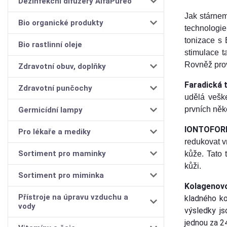
Dezinfekční difuzéry AlfaPureo
Jak stárnem
Bio organické produkty
technologie
tonizace s 
Bio rastlinní oleje
stimulace t
Rovněž prov
Zdravotní obuv, doplňky
Faradická 
Zdravotní punčochy
udělá vešk
prvních něk
Germicídní lampy
IONTOFOR
Pro lékaře a mediky
redukovat v
Sortiment pro maminky
kůže. Tato 
kůži.
Sortiment pro miminka
Kolagenovo
Přístroje na úpravu vzduchu a
kladného ko
vody
výsledky js
jednou za 2