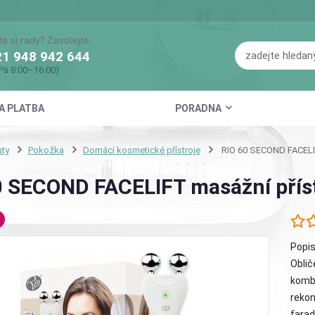
te si rady? Zavolejte.
1 948 942 644
Pá 8:00–16:00)
A PLATBA
PORADNA
ty
Pokožka
Domácí kosmetické přístroje
RIO 60 SECOND FACELIFT
0 SECOND FACELIFT masážní přístr
Popis
Oblič
kombi
rekon
farad