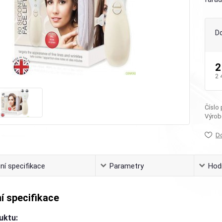
D
2
2 
Číslo
Výrob
D
ní specifikace
Parametry
Hod
í specifikace
uktu: