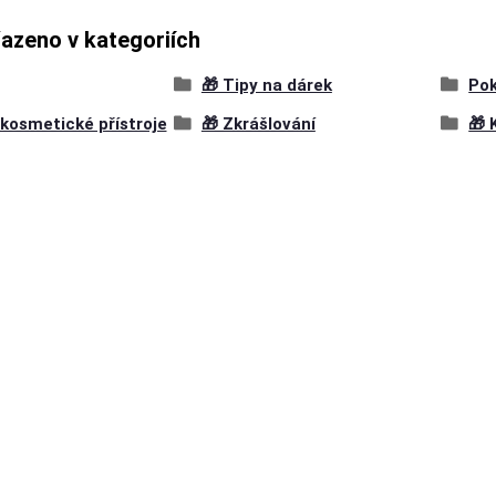
řazeno v kategoriích
🎁 Tipy na dárek
Po
kosmetické přístroje
🎁 Zkrášlování
🎁 