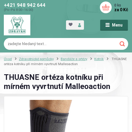
+421 948 942 644
0
ks
za
0 Kč
(Po–Pá 8:00–16:00)
Menu
Úvod
Zdravotnické pomůcky
Bandáže a ortézy
Kotník
THUASNE
ortéza kotníku při mírném vyvrtnutí Malleoaction
THUASNE ortéza kotníku při
mírném vyvrtnutí Malleoaction