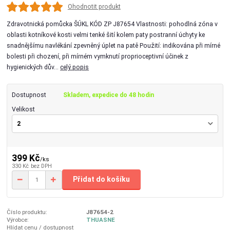
Ohodnotit produkt
Zdravotnická pomůcka ŠÚKL KÓD ZP J87654 Vlastnosti: pohodlná zóna v
oblasti kotníkové kosti velmi tenké šití kolem paty postranní úchyty ke
snadnějšímu navlékání zpevněný úplet na patě Použití: indikována při mírné
bolesti při chození, při mírném vymknutí proprioceptivní účinek z
hygienických dův...
celý popis
Dostupnost
Skladem, expedice do 48 hodin
Velikost
399 Kč
/
ks
330 Kč
bez DPH
Přidat do košíku
Číslo produktu:
J87654-2
Výrobce:
THUASNE
Hlídat cenu / dostupnost