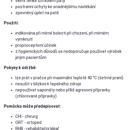
velmi tenké šití kolem paty
postranní úchyty ke snadnějšímu navlékání
zpevněný úplet na patě
Použití:
indikována při mírné bolesti při chození, při mírném
vymknutí
proprioceptivní účinek
z hygienických důvodů se nedoporučuje používat výrobek
jiným pacientům
Pokyny k údržbě:
lze prát v pračce při maximální teplotě 40 °C (šetrné praní)
nesušit v blízkosti tepelného zdroje
nepoužívat saponáty nebo příliš agresivní přípravky
(chlorované přípravky)
Pomůcku může předepisovat:
CHI - chirurg
ORT - ortoped
RHB - rehabilitační lékař