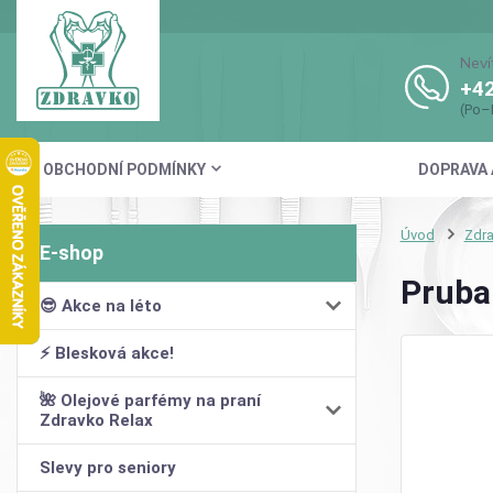
Neví
+42
(Po–
OBCHODNÍ PODMÍNKY
DOPRAVA 
Úvod
Zdr
Pruba
😎 Akce na léto
⚡ Blesková akce!
🌺 Olejové parfémy na praní
Zdravko Relax
Slevy pro seniory