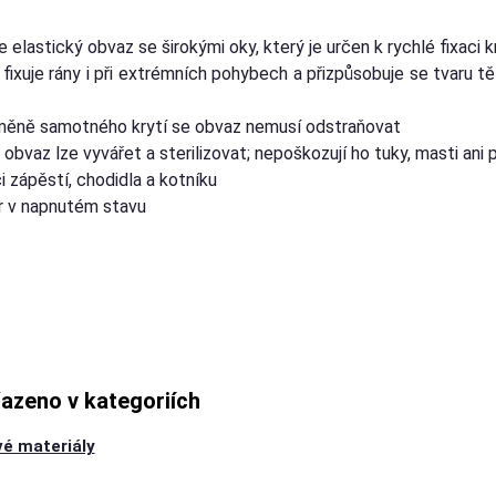
 elastický obvaz se širokými oky, který je určen k rychlé fixaci kr
fixuje rány i při extrémních pohybech a přizpůsobuje se tvaru tě
ýměně samotného krytí se obvaz nemusí odstraňovat
 obvaz lze vyvářet a sterilizovat; nepoškozují ho tuky, masti ani 
ci zápěstí, chodidla a kotníku
r v napnutém stavu
řazeno v kategoriích
é materiály