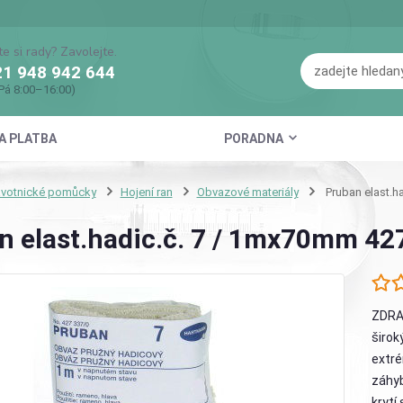
te si rady? Zavolejte.
1 948 942 644
Pá 8:00–16:00)
A PLATBA
PORADNA
avotnické pomůcky
Hojení ran
Obvazové materiály
Pruban elast.h
n elast.hadic.č. 7 / 1mx70mm 42
ZDRA
široký
extré
záhyb
krytí