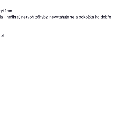
ytí ran
la - neškrtí, netvoří záhyby, nevytahuje se a pokožka ho dobře
pot