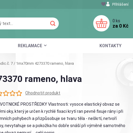
Přihlášení
0
ks
za
0 Kč
REKLAMACE
KONTAKTY
adic.č. 7 / 1mx70mm 4273370 rameno, hlava
73370 rameno, hlava
Ohodnotit produkt
VOTNICKÉ PROSTŘEDKY Vlastnosti: vysoce elastický obvaz se
mi oky, který je určen k rychlé fixaci krytí ran pevně fixuje rány i při
mních pohybech a přizpůsobuje se tvaru těla - neškrtí, netvoří
y, nevytahuje se a pokožka ho dobře snáší při výměně samotného
 se obvaz nemusí ...
celý popis