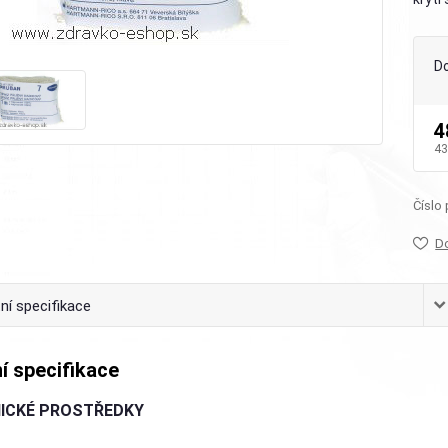
D
4
43
Číslo
D
ní specifikace
í specifikace
ICKÉ PROSTŘEDKY