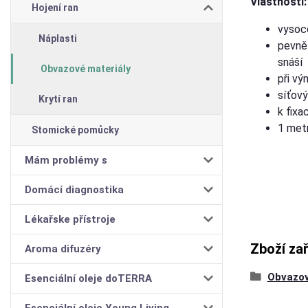
Vlastnosti:
Hojení ran
vysoce
Náplasti
pevně 
snáší
Obvazové materiály
při v
síťový
Krytí ran
k fixa
1 met
Stomické pomůcky
Mám problémy s
Domácí diagnostika
Lékařske přístroje
Zboží za
Aroma difuzéry
Obvazov
Esenciální oleje doTERRA
Esenciální oleje Young Living