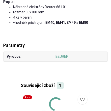
Popis:
Náhradné elektródy Beurer 661.01
rozmer 50x100 mm
4 ks v balení
vhodné k prístrojom
EM40, EM41, EM49
a
EM80
Parametry
Výrobce
BEURER
Související zboží
1
Akce