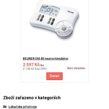
BEURER EM 80 neurostimulátor
2 597 Kč
/
ks
Není skladem
2 146 Kč
bez DPH
Detail
Zboží zařazeno v kategoriích
Lékařske přístroje