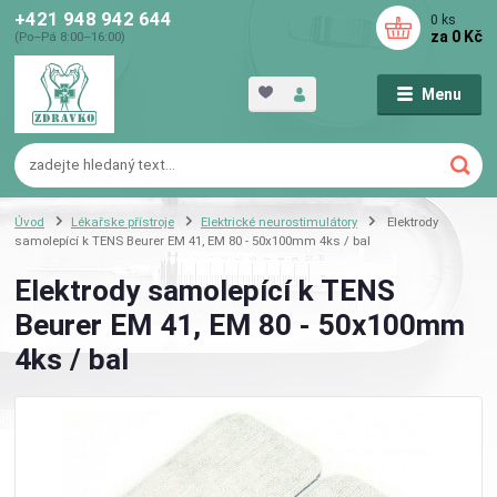
+421 948 942 644
0
ks
za
0 Kč
(Po–Pá 8:00–16:00)
Menu
Úvod
Lékařske přístroje
Elektrické neurostimulátory
Elektrody
samolepící k TENS Beurer EM 41, EM 80 - 50x100mm 4ks / bal
Elektrody samolepící k TENS
Beurer EM 41, EM 80 - 50x100mm
4ks / bal