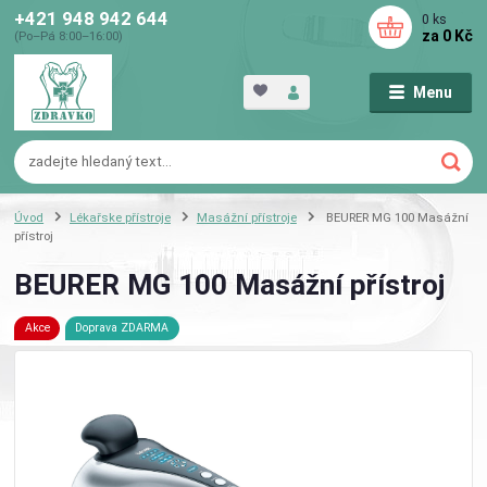
+421 948 942 644
0
ks
za
0 Kč
(Po–Pá 8:00–16:00)
Menu
Úvod
Lékařske přístroje
Masážní přístroje
BEURER MG 100 Masážní
přístroj
BEURER MG 100 Masážní přístroj
Akce
Doprava ZDARMA