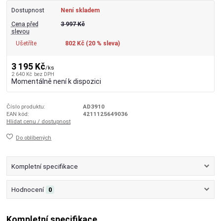
Dostupnost
Není skladem
Cena před
3 997 Kč
slevou
Ušetříte
802 Kč (
20
% sleva)
3 195 Kč
/
ks
2 640 Kč
bez DPH
Momentálně není k dispozici
Číslo produktu:
AD3910
EAN kód:
4211125649036
Hlídat cenu / dostupnost
Do oblíbených
Kompletní specifikace
Hodnocení
0
Kompletní specifikace