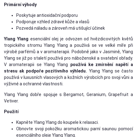
Primární výhody
Poskytuje antioxidační podporu
Podporuje vzhled zdravé kůže a vlasů
Pozvedá náladu a zároveň má utišující účinek
Ylang Ylang
esenciální olej je odvozen od hvězdicovitých květů
tropického stromu Ylang Ylang a používá se ve velké míře při
výrobě parfémů a v aromaterapii. Podobně jako v Jasmině, Ylang
Ylang se již po staletí používá pro náboženské a svatební obřady.
V aromaterapii se Ylang Ylang
používá ke zmírnění napětí a
stresu ak podpoře pozitivního výhledu.
Ylang Ylang se často
používá v luxusních vlasových a kožních výrobcích pro svoji vůni a
výživné a ochranné vlastnosti.
Ylang Ylang dobře spojuje s Bergamot, Geranium, Grapefruit a
Vetiver.
Použití
Kapněte Ylang Ylang do koupele k relaxaci.
Obnovte svoji pokožku aromatickou parní saunou pomocí
esenciálního oleje Ylang Ylang.