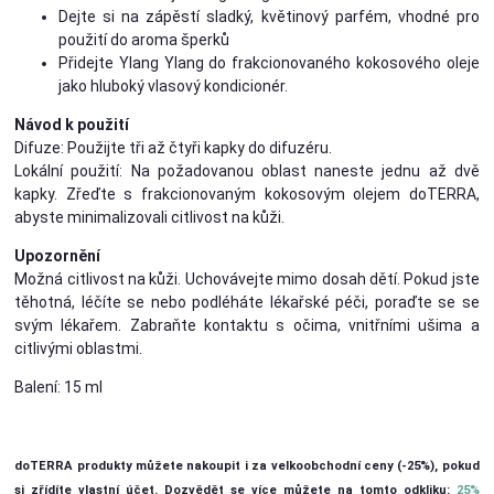
Dejte si na zápěstí sladký, květinový parfém, vhodné pro
použití do aroma šperků
Přidejte Ylang Ylang do frakcionovaného kokosového oleje
jako hluboký vlasový kondicionér.
Návod k použití
Difuze: Použijte tři až čtyři kapky do difuzéru.
Lokální použití: Na požadovanou oblast naneste jednu až dvě
kapky. Zřeďte s frakcionovaným kokosovým olejem doTERRA,
abyste minimalizovali citlivost na kůži.
Upozornění
Možná citlivost na kůži. Uchovávejte mimo dosah dětí. Pokud jste
těhotná, léčíte se nebo podléháte lékařské péči, poraďte se se
svým lékařem. Zabraňte kontaktu s očima, vnitřními ušima a
citlivými oblastmi.
Balení: 15 ml
doTERRA produkty můžete nakoupit i za velkoobchodní ceny (-25%), pokud
si zřídíte vlastní účet. Dozvědět se více můžete na tomto odkliku:
25%