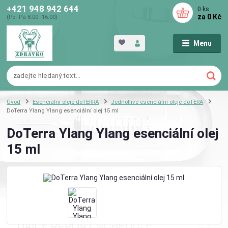
+421 948 942 644
0
ks
za
0 Kč
(Po–Pá 8:00–16:00)
Menu
Úvod
Esenciální oleje doTERRA
Jednotlivé esenciální oleje doTERA
DoTerra Ylang Ylang esenciální olej 15 ml
DoTerra Ylang Ylang esenciální olej
15 ml