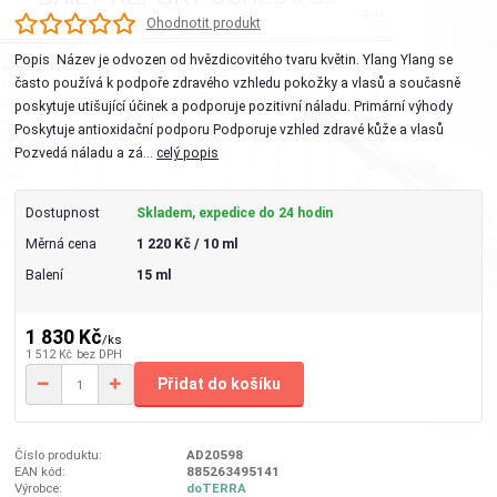
Ohodnotit produkt
Popis Název je odvozen od hvězdicovitého tvaru květin. Ylang Ylang se
často používá k podpoře zdravého vzhledu pokožky a vlasů a současně
poskytuje utišující účinek a podporuje pozitivní náladu. Primární výhody
Poskytuje antioxidační podporu Podporuje vzhled zdravé kůže a vlasů
Pozvedá náladu a zá...
celý popis
Dostupnost
Skladem, expedice do 24 hodin
Měrná cena
1 220 Kč / 10 ml
Balení
15 ml
1 830 Kč
/
ks
1 512 Kč
bez DPH
Přidat do košíku
Číslo produktu:
AD20598
EAN kód:
885263495141
Výrobce:
doTERRA