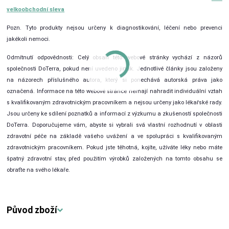
velkoobchodní sleva
Pozn. Tyto produkty nejsou určeny k diagnostikování, léčení nebo prevenci
jakékoli nemoci.
Odmítnutí odpovědnosti: Celý obsah této webové stránky vychází z názorů
společnosti DoTerra, pokud není uvedeno jinak. Jednotlivé články jsou založeny
na názorech příslušného autora, který si ponechává autorská práva jako
označená. Informace na této webové stránce nemají nahradit individuální vztah
s kvalifikovaným zdravotnickým pracovníkem a nejsou určeny jako lékařské rady.
Jsou určeny ke sdílení poznatků a informací z výzkumu a zkušeností společnosti
DoTerra. Doporučujeme vám, abyste si vybrali svá vlastní rozhodnutí v oblasti
zdravotní péče na základě vašeho uvážení a ve spolupráci s kvalifikovaným
zdravotnickým pracovníkem. Pokud jste těhotná, kojíte, užíváte léky nebo máte
špatný zdravotní stav, před použitím výrobků založených na tomto obsahu se
obraťte na svého lékaře.
Původ zboží