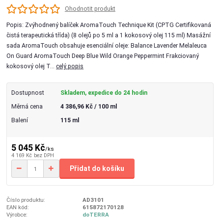
Ohodnotit produkt
Popis: Zvýhodnený balíček AromaTouch Technique Kit (CPTG Certifikovaná
čistá terapeutická třída) (8 olejů po 5 ml a 1 kokosový olej 115 ml) Masážní
sada AromaTouch obsahuje esenciální oleje: Balance Lavender Melaleuca
On Guard AromaTouch Deep Blue Wild Orange Peppermint Frakciovaný
kokosový olej T...
celý popis
Dostupnost
Skladem, expedice do 24 hodin
Měrná cena
4 386,96 Kč / 100 ml
Balení
115 ml
5 045 Kč
/
ks
4 169 Kč
bez DPH
Přidat do košíku
Číslo produktu:
AD3101
EAN kód:
615872170128
Výrobce:
doTERRA