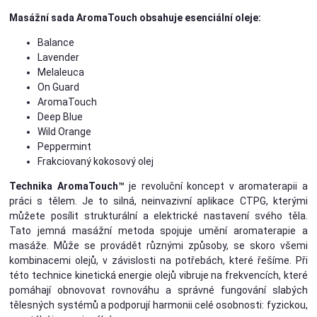
Masážní sada AromaTouch obsahuje esenciální oleje:
Balance
Lavender
Melaleuca
On Guard
AromaTouch
Deep Blue
Wild Orange
Peppermint
Frakciovaný kokosový olej
Technika AromaTouch™
je revoluční koncept v aromaterapii a
práci s tělem. Je to silná, neinvazivní aplikace CTPG, kterými
můžete posílit strukturální a elektrické nastavení svého těla.
Tato jemná masážní metoda spojuje umění aromaterapie a
masáže. Může se provádět různými způsoby, se skoro všemi
kombinacemi olejů, v závislosti na potřebách, které řešíme. Při
této technice kinetická energie olejů vibruje na frekvencích, které
pomáhají obnovovat rovnováhu a správné fungování slabých
tělesných systémů a podporují harmonii celé osobnosti: fyzickou,