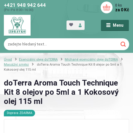
+421 948 942 644
0
ks
za
0 Kč
(Po–Pá 8:00–16:00)
Menu
Úvod
Esenciální oleje doTERRA
Míchané esenciální oleje doTERRA
Masážní směsi
doTerra Aroma Touch Technique Kit 8 olejov po 5ml a 1
Kokosový olej 115 ml
doTerra Aroma Touch Technique
Kit 8 olejov po 5ml a 1 Kokosový
olej 115 ml
Doprava ZDARMA