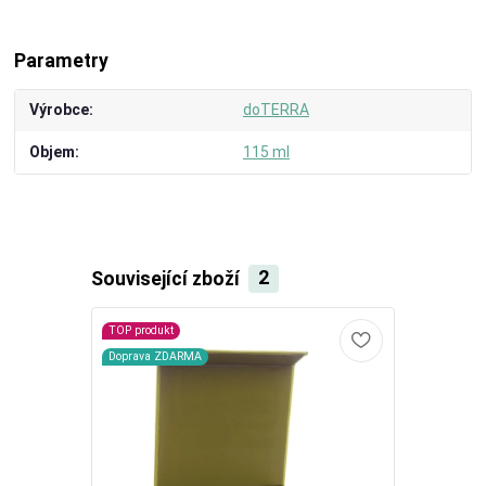
Parametry
Výrobce
doTERRA
Objem
115 ml
Související zboží
2
TOP produkt
Doprava ZDA
Doprava ZDARMA