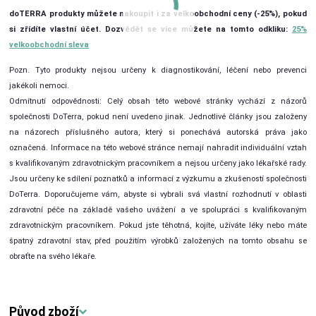
doTERRA produkty můžete nakoupit i za velkoobchodní ceny (-25%), pokud
si zřídíte vlastní účet. Dozvědět se více můžete na tomto odkliku:
25%
velkoobchodní sleva
Pozn. Tyto produkty nejsou určeny k diagnostikování, léčení nebo prevenci
jakékoli nemoci.
Odmítnutí odpovědnosti: Celý obsah této webové stránky vychází z názorů
společnosti DoTerra, pokud není uvedeno jinak. Jednotlivé články jsou založeny
na názorech příslušného autora, který si ponechává autorská práva jako
označená. Informace na této webové stránce nemají nahradit individuální vztah
s kvalifikovaným zdravotnickým pracovníkem a nejsou určeny jako lékařské rady.
Jsou určeny ke sdílení poznatků a informací z výzkumu a zkušeností společnosti
DoTerra. Doporučujeme vám, abyste si vybrali svá vlastní rozhodnutí v oblasti
zdravotní péče na základě vašeho uvážení a ve spolupráci s kvalifikovaným
zdravotnickým pracovníkem. Pokud jste těhotná, kojíte, užíváte léky nebo máte
špatný zdravotní stav, před použitím výrobků založených na tomto obsahu se
obraťte na svého lékaře.
Původ zboží