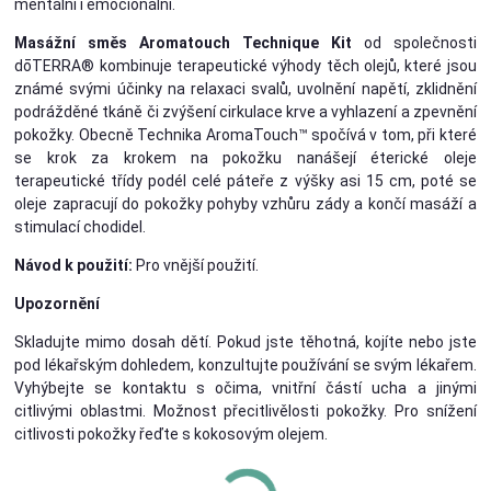
mentální i emocionální.
Masážní směs Aromatouch Technique Kit
od společnosti
dōTERRA® kombinuje terapeutické výhody těch olejů, které jsou
známé svými účinky na relaxaci svalů, uvolnění napětí, zklidnění
podrážděné tkáně či zvýšení cirkulace krve a vyhlazení a zpevnění
pokožky. Obecně Technika AromaTouch™ spočívá v tom, při které
se krok za krokem na pokožku nanášejí éterické oleje
terapeutické třídy podél celé páteře z výšky asi 15 cm, poté se
oleje zapracují do pokožky pohyby vzhůru zády a končí masáží a
stimulací chodidel.
Návod k použití:
Pro vnější použití.
Upozornění
Skladujte mimo dosah dětí. Pokud jste těhotná, kojíte nebo jste
pod lékařským dohledem, konzultujte používání se svým lékařem.
Vyhýbejte se kontaktu s očima, vnitřní částí ucha a jinými
citlivými oblastmi. Možnost přecitlivělosti pokožky. Pro snížení
citlivosti pokožky řeďte s kokosovým olejem.