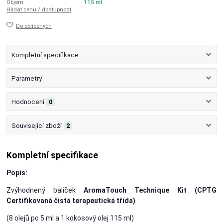
Objem:
115 ml
Hlídat cenu / dostupnost
Do oblíbených
Kompletní specifikace
Parametry
Hodnocení
0
Související zboží
2
Kompletní specifikace
Popis:
Zvýhodnený balíček
AromaTouch Technique Kit
(CPTG
Certifikovaná čistá terapeutická třída)
(8 olejů po 5 ml a 1 kokosový olej 115 ml)