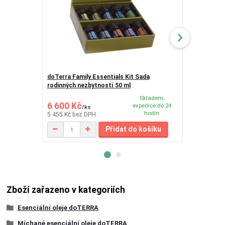
doTerra Family Essentials Kit Sada
doTERRA Hom
rodinných nezbytností 50 ml
základních e
Skladem,
6 600 Kč
11 759 K
expedice do 24
/
ks
hodin
5 455 Kč
bez DPH
9 718 Kč
bez
Přidat do košíku
Zboží zařazeno v kategoriích
Esenciální oleje doTERRA
Míchané esenciální oleje doTERRA