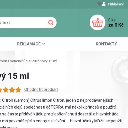
Přihlášení
0
ks
za
0 Kč
REKLAMACE
KONTAKTY
on Esenciální olej citrónový 15 ml
vý 15 ml
Ohodnotit produkt
: Citron (Lemon) Citrus limon Citron, jeden z nejprodávanějších
iálních olejů společnosti dōTERRA, má několik přínosů a použití.
n se často přidává k jídlu pro zlepšení chuti dezertů a hlavních jídel.
n má povznášející a energizující vůni. Hlavní účinky Může se použít
celý popis