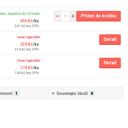
dem, expedice do 24 hodin
Přidat do košíku
655 Kč
/
ks
541 Kč
bez DPH
tovar vyprodán
Detail
259 Kč
/
ks
214 Kč
bez DPH
tovar vyprodán
Detail
174 Kč
/
ks
144 Kč
bez DPH
nocení
1
Související zboží
4