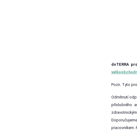
doTERRA prod
velkoobchodn
Pozn. Tyto pro
Odmítnutí odpo
příslušného a
zdravotnickým
Doporučujeme 
pracovníkem. P