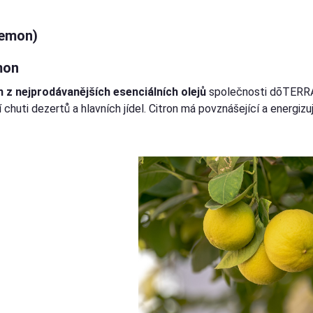
Lemon)
mon
n z nejprodávanějších esenciálních olejů
společnosti dōTERRA, m
 chuti dezertů a hlavních jídel. Citron má povznášející a energizují