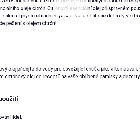
ezerty obohacené o citron? Do svých oblíbených dobrot a recep
ciálního oleje citrón. Citronový esenciální olej při správném po
 cukru či jiných náhradních přísad. Vaše oblíbené dobroty s citr
de pečení s olejem citrón!
ový olej přidejte do vody pro osvěžující chuť a jako alternativu
te citrónový olej do receptů na vaše oblíbené pamlsky a dezerty
použití
ání jídel.