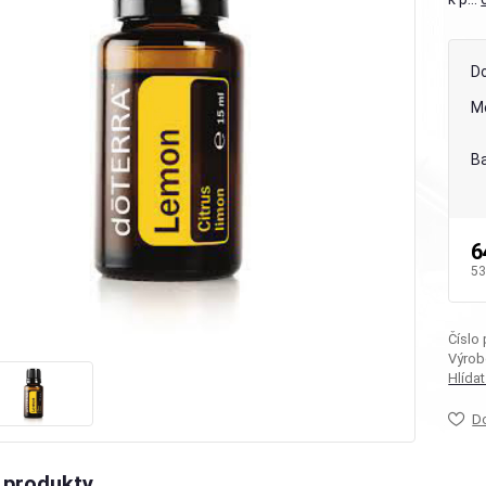
D
M
Ba
6
53
Číslo
Výrob
Hlída
D
 produkty