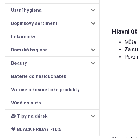
Ustní hygiena
Doplňkový sortiment
Hlavní úč
Lékarničky
Může s
Za st
Damská hygiena
Povzná
Beauty
Baterie do naslouchátek
Vatové a kosmetické produkty
Vůně do auta
🎁 Tipy na dárek
🖤 BLACK FRIDAY -10%