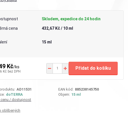
ostupnost
Skladem, expedice do 24 hodin
ěrná cena
432,67 Kč / 10 ml
lení
15 ml
49 Kč
/
ks
Přidat do košíku
6 Kč
bez DPH
 produktu:
AD11531
EAN kód:
885238145750
ce:
doTERRA
Objem:
15 ml
t cenu / dostupnost
o oblíbených