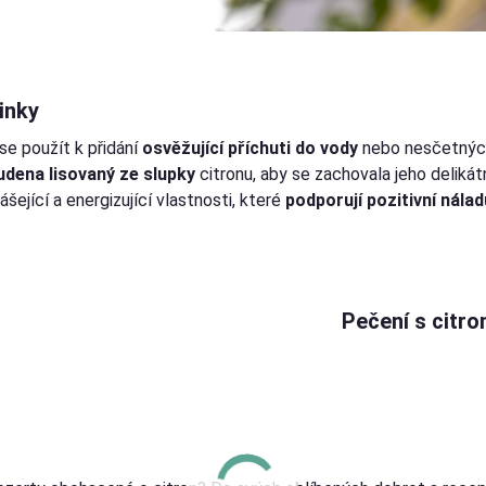
inky
e použít k přidání
osvěžující příchuti do vody
nebo nesčetných
udena lisovaný ze slupky
citronu, aby se zachovala jeho delikát
šející a energizující vlastnosti, které
podporují pozitivní nálad
Pečení s citr