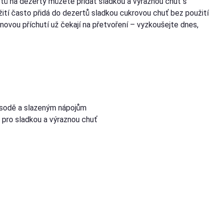
tů na dezerty můžete přidat sladkou a výraznou chuť s
užití často přidá do dezertů sladkou cukrovou chuť bez použití
ónovou příchutí už čekají na přetvoření – vyzkoušejte dnes,
 k sodě a slazeným nápojům
 pro sladkou a výraznou chuť