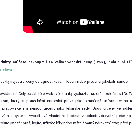
ukty můžete nakoupit i za velkoobchodní ceny (-25%), pokud si zří
í sleva
dukty nejsou určeny k diagnostikování, léčení nebo prevenci jakékoli nemoci.
vědnosti: Celý obsah této webové stránky vychází z názorů společnosti DoTer
utora, který si ponechává autorská práva jako označená. Informace na té
 pracovníkem a nejsou určeny jako lékařské rady. Jsou určeny ke sdíle
vám, abyste si vybrali svá vlastní rozhodnutí v oblasti zdravotní péče na
okud jste těhotná, kojíte, užíváte léky nebo máte špatný zdravotní stav, před