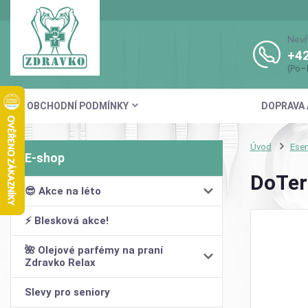
Neví
+42
(Po–
OBCHODNÍ PODMÍNKY
DOPRAVA 
Úvod
Esen
DoTer
😎 Akce na léto
⚡ Blesková akce!
🌺 Olejové parfémy na praní
Zdravko Relax
Slevy pro seniory