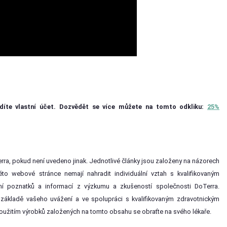
díte vlastní účet. Dozvědět se více můžete na tomto odkliku:
25%
ra, pokud není uvedeno jinak. Jednotlivé články jsou založeny na názorech
to webové stránce nemají nahradit individuální vztah s kvalifikovaným
ní poznatků a informací z výzkumu a zkušeností společnosti DoTerra.
 základě vašeho uvážení a ve spolupráci s kvalifikovaným zdravotnickým
 použitím výrobků založených na tomto obsahu se obraťte na svého lékaře.