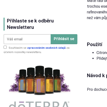
Máte rádi d
trochou esen
rafinovaného
než vám půj
Přihlaste se k odběru
Newsletteru
Přihlásit se
Použití
Souhlasím se
zpracováním osobních údajů
za
Citron
účelem rozesílky newsletteru.
Přidej
Návod k 
Pro dochucov