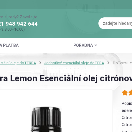
te si rady? Zavolejte.
1 948 942 644
Pá 8:00–16:00)
A PLATBA
PORADNA
ciální oleje doTERRA
Jednotlivé esenciální oleje doTERA
DoTerra Lem
ra Lemon Esenciální olej citróno
Popis
esenc
Citro
Citro
k p...